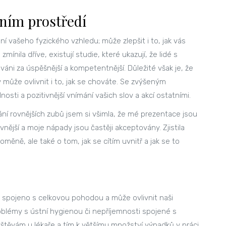
vním prostředí
vašeho fyzického vzhledu; může zlepšit i to, jak vás
mínila dříve, existují studie, které ukazují, že lidé s
i za úspěšnější a kompetentnější. Důležité však je, že
může ovlivnit i to, jak se chováte. Se zvýšeným
sti a pozitivnější vnímání vašich slov a akcí ostatními.
kání rovnějších zubů jsem si všimla, že mé prezentace jsou
vnější a moje nápady jsou častěji akceptovány. Zjistila
měně, ale také o tom, jak se cítím uvnitř a jak se to
e spojeno s celkovou pohodou a může ovlivnit naši
blémy s ústní hygienou či nepříjemnosti spojené s
těvám u lékaře a tím k většímu množství výpadků v práci.