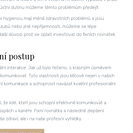
 ústní dutinu můžeme těmto problémům předejít.
tní hygienou mají méně zdravotních problémů a jsou
t zubů nebo jiné nepříjemnosti, můžeme se lépe
 další důvod, proč se oplatí investovat do fixních rovnátek
rní postup
ální interakce. Jak už bylo řečeno, s krásným úsměvem
omunikovat. Tyto vlastnosti jsou klíčové nejen v našich
ivní komunikace a schopnost navázat kvalitní profesionální
, že lidé, kteří jsou schopní efektivně komunikovat a
spěch v kariéře. Fixní rovnátka a následné zlepšení
 zdraví, ale i na naše profesní vyhlídky.