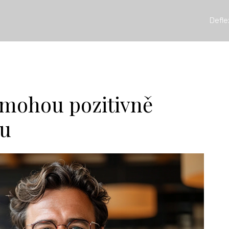
Defle
a mohou pozitivně
ru