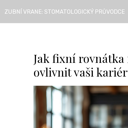
ZUBNÍ VRANE: STOMATOLOGICKÝ PRŮVODCE
Jak fixní rovnátk
ovlivnit vaši karié