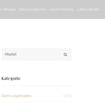
x náhrada
Obnova skloviny
Lepení korunky
Léčba zánětu
Kategorie
Ústní a zubní péče
(295)