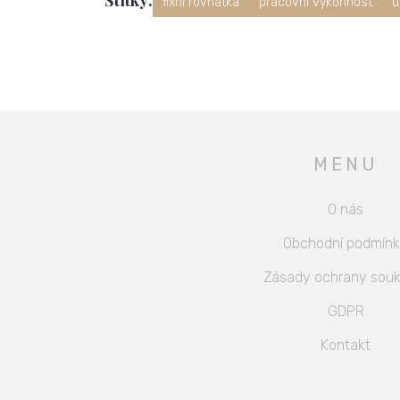
fixní rovnátka
pracovní výkonnost
ú
MENU
O nás
Obchodní podmín
Zásady ochrany souk
GDPR
Kontakt