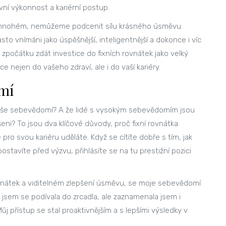
ní výkonnost a kariérní postup.
 mnohém, nemůžeme podcenit sílu krásného úsměvu.
sto vnímáni jako úspěšnější, inteligentnější a dokonce i víc
počátku zdát investice do fixních rovnátek jako velký
e nejen do vašeho zdraví, ale i do vaší kariéry.
omí
 vaše sebevědomí? A že lidé s vysokým sebevědomím jsou
eni? To jsou dva klíčové důvody, proč fixní rovnátka
pro svou kariéru uděláte. Když se cítíte dobře s tím, jak
tavíte před výzvu, přihlásíte se na tu prestižní pozici
h rovnátek a viditelném zlepšení úsměvu, se moje sebevědomí
ž jsem se podívala do zrcadla, ale zaznamenala jsem i
ůj přístup se stal proaktivnějším a s lepšími výsledky v