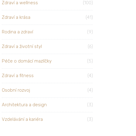
Zdraví a wellness
(100)
Zdraví a krása
(41)
Rodina a zdraví
(9)
Zdraví a životní styl
(6)
Péče o domácí mazlíčky
(5)
Zdraví a fitness
(4)
Osobní rozvoj
(4)
Architektura a design
(3)
Vzdelávání a kariéra
(3)