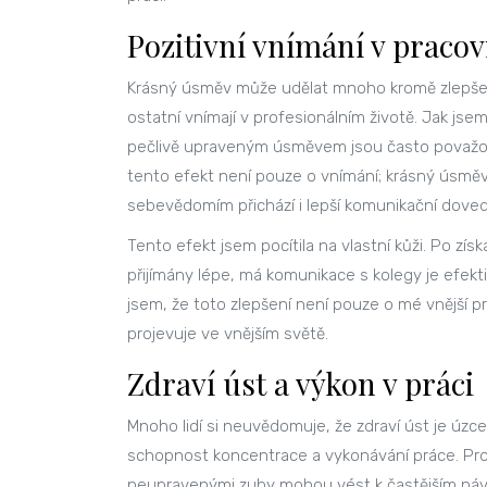
Pozitivní vnímání v praco
Krásný úsměv může udělat mnoho kromě zlepšení 
ostatní vnímají v profesionálním životě. Jak jsem z
pečlivě upraveným úsměvem jsou často považován
tento efekt není pouze o vnímání; krásný úsměv 
sebevědomím přichází i lepší komunikační dovedno
Tento efekt jsem pocítila na vlastní kůži. Po zís
přijímány lépe, má komunikace s kolegy je efekti
jsem, že toto zlepšení není pouze o mé vnější pro
projevuje ve vnějším světě.
Zdraví úst a výkon v práci
Mnoho lidí si neuvědomuje, že zdraví úst je úzc
schopnost koncentrace a vykonávání práce. Pro
neupravenými zuby mohou vést k častějším návš