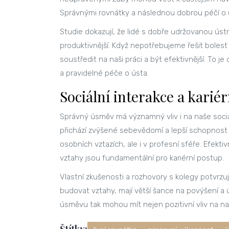
Správnými rovnátky a následnou dobrou péčí o
Studie dokazují, že lidé s dobře udržovanou ús
produktivnější. Když nepotřebujeme řešit boles
soustředit na naši práci a být efektivnější. To je
a pravidelné péče o ústa.
Sociální interakce a karié
Správný úsměv má významný vliv i na naše soci
přichází zvýšené sebevědomí a lepší schopnost k
osobních vztazích, ale i v profesní sféře. Efekt
vztahy jsou fundamentální pro kariérní postup.
Vlastní zkušenosti a rozhovory s kolegy potvrzují
budovat vztahy, mají větší šance na povýšení a ú
úsměvu tak mohou mít nejen pozitivní vliv na naše
Štítky: