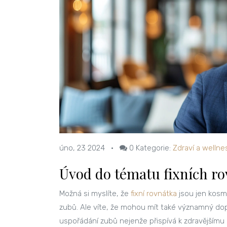
úno, 23 2024
•
0
Kategorie:
Zdraví a wellne
Úvod do tématu fixních ro
Možná si myslíte, že
fixní rovnátka
jsou jen kosme
zubů. Ale víte, že mohou mít také významný dop
uspořádání zubů nejenže přispívá k zdravějšímu 