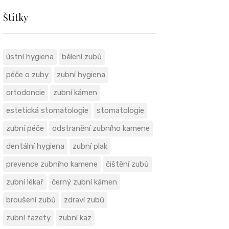
Štítky
ústní hygiena
bělení zubů
péče o zuby
zubní hygiena
ortodoncie
zubní kámen
estetická stomatologie
stomatologie
zubní péče
odstranění zubního kamene
dentální hygiena
zubní plak
prevence zubního kamene
čištění zubů
zubní lékař
černý zubní kámen
broušení zubů
zdraví zubů
zubní fazety
zubní kaz