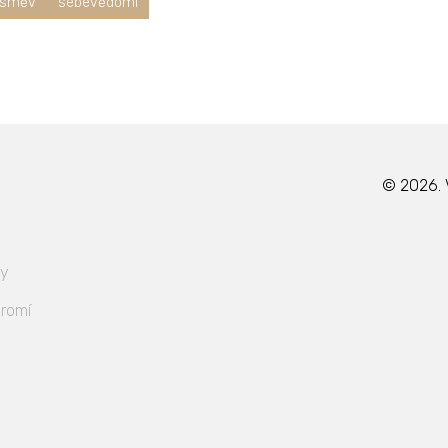
směv
sebevědomí
© 2026. 
ky
romí