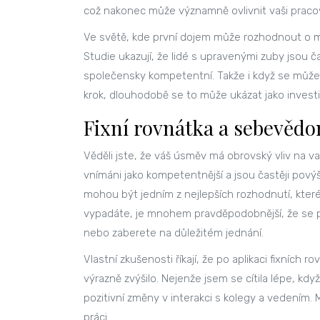
což nakonec může významně ovlivnit vaši pracov
Ve světě, kde první dojem může rozhodnout o
Studie ukazují, že lidé s upravenými zuby jsou ča
společensky kompetentní. Takže i když se může z
krok, dlouhodobě se to může ukázat jako investic
Fixní rovnátka a sebevěd
Věděli jste, že váš úsměv má obrovský vliv na
vnímáni jako kompetentnější a jsou častěji povýš
mohou být jedním z nejlepších rozhodnutí, které 
vypadáte, je mnohem pravděpodobnější, že se pos
nebo zaberete na důležitém jednání.
Vlastní zkušenosti říkají, že po aplikaci fixníc
výrazně zvýšilo. Nejenže jsem se cítila lépe, kdy
pozitivní změny v interakci s kolegy a vedením. M
práci.