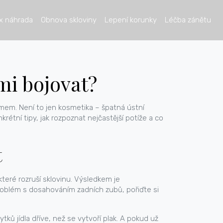
x náhrada
Obnova skloviny
Lepení korunky
Léčba zánětu
imi bojovat?
émem. Není to jen kosmetika – špatná ústní
étní tipy, jak rozpoznat nejčastější potíže a co
t
 které rozruší sklovinu. Výsledkem je
 problém s dosahováním zadních zubů, pořiďte si
ků jídla dříve, než se vytvoří plak. A pokud už