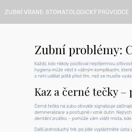
ZUBNÍ VRANE: STOMATOLOGICKÝ PRŮVODCE
Zubní problémy: Co
Každý, kdo někdy pociťoval nepříjemnou citlivos
hygiena může vést k vážným komplikacím, které o
s nimi udělat ještě před tím, než se musíte vydat
Kaz a černé tečky – p
Černá tečka na zubu obvykle signalizuje začínajíc
demineralizace a postupně i vznik dutin. Nejryc
dentální zrcátko – pomůže vám vidět místa, kde
Další jednoduchý trik: po jídle vypláchněte ústa