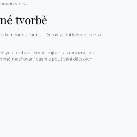
chovou vrstvu.
mné tvorbě
ne v kamennou formu – černý zubní kámen. Tento
itelných místech. Kombinujte ho s mezizubním
jemné masírování dásní a používání dětských