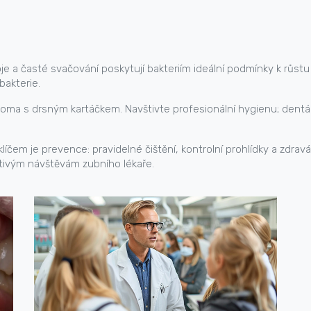
je a časté svačování poskytují bakteriím ideální podmínky k růst
bakterie.
ma s drsným kartáčkem. Navštivte profesionální hygienu; dentál
klíčem je prevence: pravidelné čištění, kontrolní prohlídky a zdr
tivým návštěvám zubního lékaře.