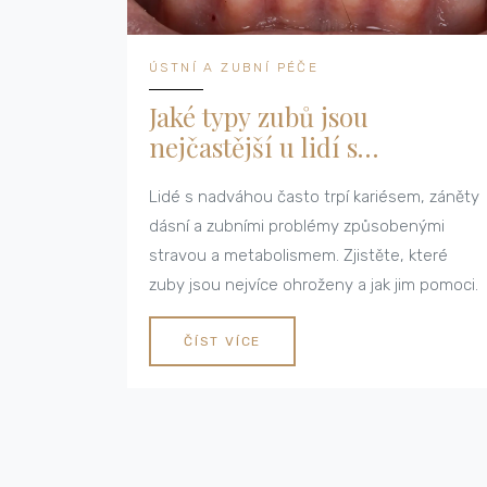
ÚSTNÍ A ZUBNÍ PÉČE
Jaké typy zubů jsou
nejčastější u lidí s
nadváhou?
Lidé s nadváhou často trpí kariésem, záněty
dásní a zubními problémy způsobenými
stravou a metabolismem. Zjistěte, které
zuby jsou nejvíce ohroženy a jak jim pomoci.
ČÍST VÍCE