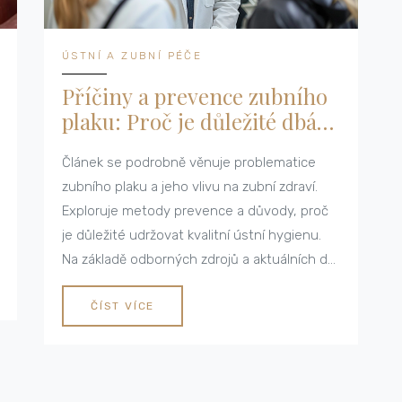
ÚSTNÍ A ZUBNÍ PÉČE
Příčiny a prevence zubního
plaku: Proč je důležité dbát
na ústní hygienu
Článek se podrobně věnuje problematice
zubního plaku a jeho vlivu na zubní zdraví.
Exploruje metody prevence a důvody, proč
je důležité udržovat kvalitní ústní hygienu.
Na základě odborných zdrojů a aktuálních dat
popisuje jak plak ovlivňuje zdraví zubů a
dásní a nabízí praktické tipy, jak efektivně
ČÍST VÍCE
bojovat proti jeho tvorbě a udržovat zuby
zdravé a silné. Článek je užitečným
průvodcem pro každého, kdo se chce