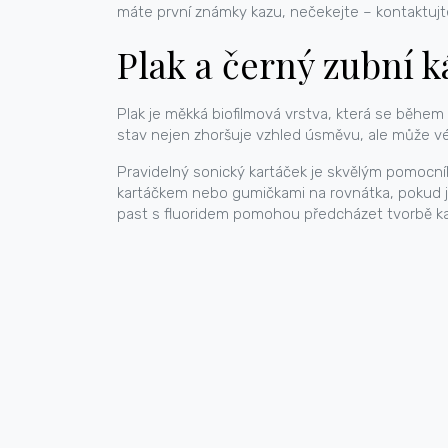
máte první známky kazu, nečekejte – kontaktujt
Plak a černý zubní 
Plak je měkká biofilmová vrstva, která se běh
stav nejen zhoršuje vzhled úsměvu, ale může vés
Pravidelný sonický kartáček je skvělým pomocník
kartáčkem nebo gumičkami na rovnátka, pokud je
past s fluoridem pomohou předcházet tvorbě 