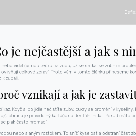
Defle
 je nejčastější a jak s n
t nebo viděl černou tečku na zubu, už se setkal se zubním probl
vlivňují celkové zdraví. Proto vám v tomto článku přineseme konkr
 k zubaři.
roč vznikají a jak je zastavi
í kaz. Když si po jídle nečistíte zuby, cukry se promění v kyseliny,
hlejší obrana je pravidelný kartáček a dentální nitka. Pokud máte
 se plak často hromadí.
 vodou nebo slaným roztokem. To sníží kyselost a odstraní část zbyt