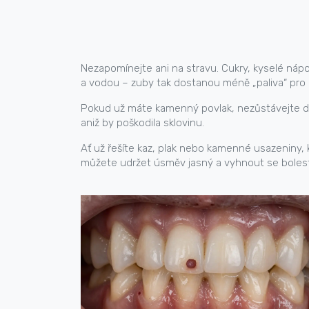
Nezapomínejte ani na stravu. Cukry, kyselé nápo
a vodou – zuby tak dostanou méně „paliva“ pro 
Pokud už máte kamenný povlak, nezůstávejte do
aniž by poškodila sklovinu.
Ať už řešíte kaz, plak nebo kamenné usazeniny, 
můžete udržet úsměv jasný a vyhnout se boles