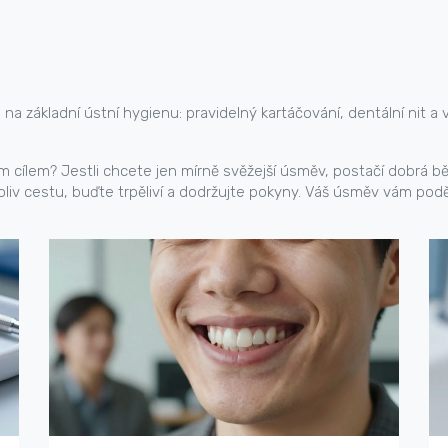
 základní ústní hygienu: pravidelný kartáčování, dentální nit a 
ím cílem? Jestli chcete jen mírně svěžejší úsměv, postačí dobrá b
ukoliv cestu, buďte trpěliví a dodržujte pokyny. Váš úsměv vám pod