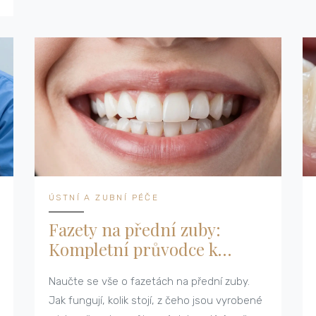
ÚSTNÍ A ZUBNÍ PÉČE
Fazety na přední zuby:
Kompletní průvodce k
dokonalému úsměvu
Naučte se vše o fazetách na přední zuby.
Jak fungují, kolik stojí, z čeho jsou vyrobené