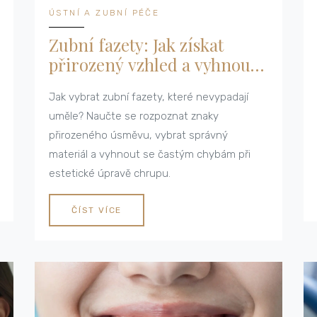
ÚSTNÍ A ZUBNÍ PÉČE
Zubní fazety: Jak získat
přirozený vzhled a vyhnout
se efektu umělých zubů
Jak vybrat zubní fazety, které nevypadají
uměle? Naučte se rozpoznat znaky
přirozeného úsměvu, vybrat správný
materiál a vyhnout se častým chybám při
estetické úpravě chrupu.
ČÍST VÍCE