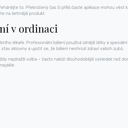
ehánějte to. Překročený čas či příliš časté aplikace mohou vést k 
te na šetrnější produkt.
ní v ordinaci
bního lékaře. Profesionální bělení používá silnější látky a speciá
tav skloviny a ujistit se, že bělení neohrozí zdraví vašich zubů.
ždy nejdražší volba – často nabízí dlouhodobější výsledek než dom
nejdéle.