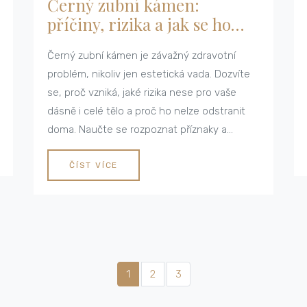
Černý zubní kámen:
příčiny, rizika a jak se ho
zbavit
Černý zubní kámen je závažný zdravotní
problém, nikoliv jen estetická vada. Dozvíte
se, proč vzniká, jaké rizika nese pro vaše
dásně i celé tělo a proč ho nelze odstranit
doma. Naučte se rozpoznat příznaky a
zjistěte, jak profesionální ošetření a správná
hygiena zachrání vaše zuby.
ČÍST VÍCE
1
2
3