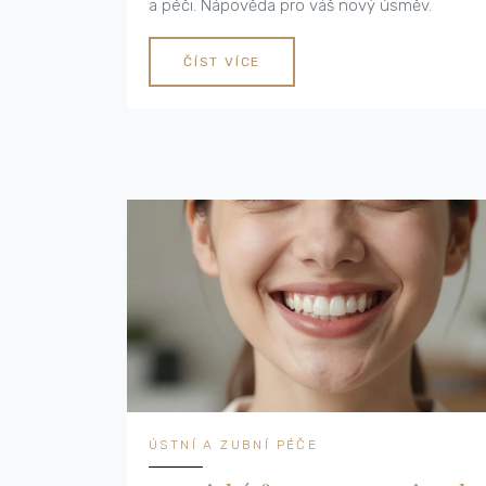
a péči. Nápověda pro váš nový úsměv.
ČÍST VÍCE
ÚSTNÍ A ZUBNÍ PÉČE