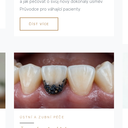
a jak pečovat o svůj nový dokonalý úsměv.
Průvodce pro váhající pacienty.
ČÍST VÍCE
ÚSTNÍ A ZUBNÍ PÉČE