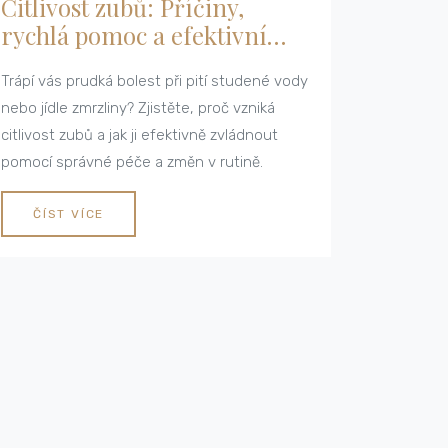
Citlivost zubů: Příčiny,
rychlá pomoc a efektivní
řešení
Trápí vás prudká bolest při pití studené vody
nebo jídle zmrzliny? Zjistěte, proč vzniká
citlivost zubů a jak ji efektivně zvládnout
pomocí správné péče a změn v rutině.
ČÍST VÍCE