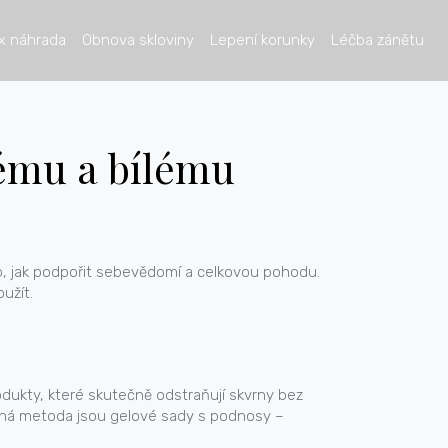
x náhrada
Obnova skloviny
Lepení korunky
Léčba zánětu
vému a bílému
ob, jak podpořit sebevědomí a celkovou pohodu.
užít.
dukty, které skutečně odstraňují skvrny bez
líbená metoda jsou gelové sady s podnosy –