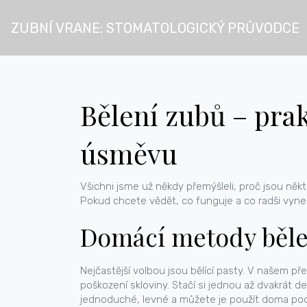
ZUBNÍ VRANE: STOMATOLOGICKÝ PRŮVODCE
Bělení zubů – pra
úsměvu
Všichni jsme už někdy přemýšleli, proč jsou něk
Pokud chcete vědět, co funguje a co radši vyne
Domácí metody běle
Nejčastější volbou jsou bělící pasty. V našem p
poškození skloviny. Stačí si jednou až dvakrát d
jednoduché, levné a můžete je použít doma po