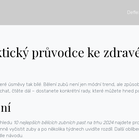
Defle
ktický průvodce ke zdra
teré úsměvy tak bílé. Bělení zubů není jen módní trend, ale způs
chat, čtěte dál – dostanete konkrétní rady, které můžete hned po
ní
řehledu
10 nejlepších bělících zubních past na trhu 2024
najdete pro
enně vyčistit zuby a po několika týdnech uvidíte rozdíl. Další ob
dle návodu.