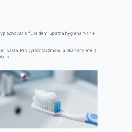
vyplachovač s fluoridem. Špatná hygiena rychle
ělící pasta. Pro výraznou změnu a okamžitý efekt
ěkuje.