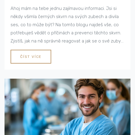
Ahoj mám na tebe jednu zajímavou informaci. Jsi si
někdy všimla černých skvrn na svých zubech a divila
ses, co to může být? Na tomto blogu najdeš vše, co
potřebuješ vědět o příčinách a prevenci těchto skvrn.
Zjistíš, jak na ně správně reagovat a jak se o své zuby
starat, aby byly co nejzdravější. Přeji ti příjemné čtení!
ČÍST VÍCE