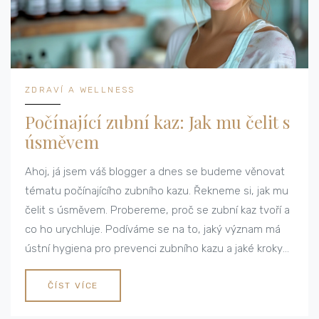
ZDRAVÍ A WELLNESS
Počínající zubní kaz: Jak mu čelit s
úsměvem
Ahoj, já jsem váš blogger a dnes se budeme věnovat
tématu počínajícího zubního kazu. Řekneme si, jak mu
čelit s úsměvem. Probereme, proč se zubní kaz tvoří a
co ho urychluje. Podíváme se na to, jaký význam má
ústní hygiena pro prevenci zubního kazu a jaké kroky
můžeme podniknout k jeho zastavení. Připojte se ke
mně na této cestě za zdravým úsměvem.
ČÍST VÍCE