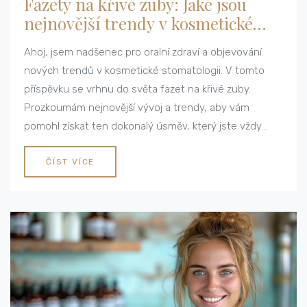
Fazety na křivé zuby: Jaké jsou
nejnovější trendy v kosmetické
stomatologii
Ahoj, jsem nadšenec pro oralní zdraví a objevování
nových trendů v kosmetické stomatologii. V tomto
příspěvku se vrhnu do světa fazet na křivé zuby.
Prozkoumám nejnovější vývoj a trendy, aby vám
pomohl získat ten dokonalý úsměv, který jste vždy
chtěli. Připojte se ke mně, když objevuji, jak
profesionálové zuby nejen vyrovnávají, ale také
ČÍST VÍCE
transformují naše obličeje do něčeho, co opravdu
vyniká.