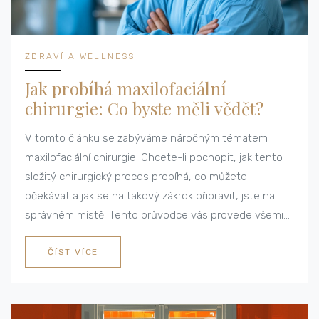
ZDRAVÍ A WELLNESS
Jak probíhá maxilofaciální
chirurgie: Co byste měli vědět?
V tomto článku se zabýváme náročným tématem
maxilofaciální chirurgie. Chcete-li pochopit, jak tento
složitý chirurgický proces probíhá, co můžete
očekávat a jak se na takový zákrok připravit, jste na
správném místě. Tento průvodce vás provede všemi
klíčovými aspekty a poskytne přehled comm očekávat.
Jsem tady, abych vám představil, jak se věci dělají, a
ČÍST VÍCE
abych odpověděl na všechny vaše otázky.