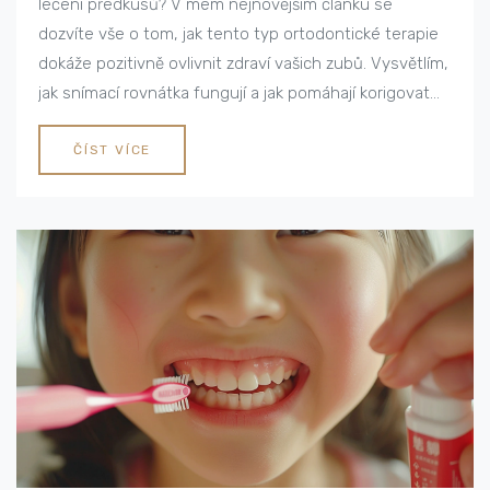
léčení předkusů? V mém nejnovějším článku se
dozvíte vše o tom, jak tento typ ortodontické terapie
dokáže pozitivně ovlivnit zdraví vašich zubů. Vysvětlím,
jak snímací rovnátka fungují a jak pomáhají korigovat
předkus. Budu také sdílet odborné rady a tipy, jak se o
rovnátka správně starat. Připojte se ke mně a zjistěte
ČÍST VÍCE
více o této fascinující tématice!