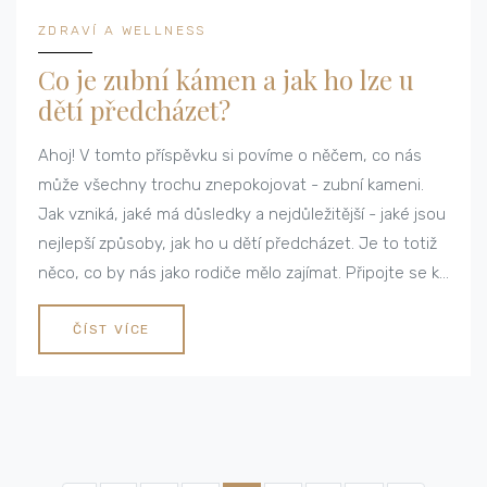
ZDRAVÍ A WELLNESS
Co je zubní kámen a jak ho lze u
dětí předcházet?
Ahoj! V tomto příspěvku si povíme o něčem, co nás
může všechny trochu znepokojovat - zubní kameni.
Jak vzniká, jaké má důsledky a nejdůležitější - jaké jsou
nejlepší způsoby, jak ho u dětí předcházet. Je to totiž
něco, co by nás jako rodiče mělo zajímat. Připojte se ke
mně a dozvíte se více o této důležité otázce zubní
péče.
ČÍST VÍCE