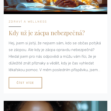
ZDRAVÍ A WELLNESS
Kdy už je zácpa nebezpečná?
Hej, jsem si jistý, že nejsem sám, kdo se občas potýká
se zácpou. Ale kdy je zácpa opravdu nebezpečná?
Hledal jsem pro nás odpovědi a můžu vám říci, že je
důležité znát příznaky a vědět, kdy je čas vyhledat
lékařskou pomoc. V mém posledním příspěvku, jsem
se pokusil shrnout vše potřebné. Tak si to pojďme
přečíst!
ČÍST VÍCE