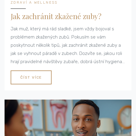
ZDRAVÍ A WELLNESS
Jak zachránit zkažené zuby?
Jak muž, který má rád sladké, jsem vždy bojoval s
problémem zkažených zubů. Pokusím se vám
poskytnout několik tipů, jak zachránit zkažené zuby a
jak se vyhnout páradě v zubech. Dozvíte se, jakou roli
hrají pravidelné návštěvy zubaře, dobrá ústní hygiena
a zdravá strava. A věřte mi, není to tak obtížné, jak se
zdá!
ČÍST VÍCE