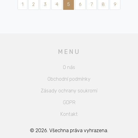
1
2
3
4
5
6
7
8
9
MENU
O nás
Obchodní podmínky
Zásady ochrany soukromí
GDPR
Kontakt
© 2026. Všechna práva vyhrazena.