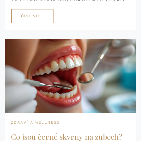
což může zvýšit náš stres. Jsem tady, abych vám
pomohla pochopit vše, co potřebujete vědět o tomto
ČÍST VÍCE
problému a jak si s ním poradit.
ZDRAVÍ A WELLNESS
Co jsou černé skvrny na zubech?