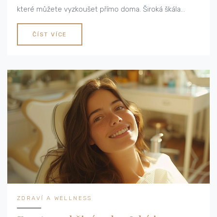
které můžete vyzkoušet přímo doma. Široká škála
přírodních léků a ústní hygieny nám může pomoci
udržet zuby zdravé a bílé bez nutnosti návštěvy
ČÍST VÍCE
zubaře. Připravte se na cestu plnou objevů a klidně se
podělte o své zkušenosti.
ZDRAVÍ A WELLNESS