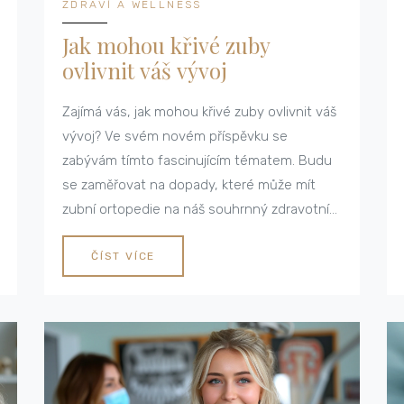
ZDRAVÍ A WELLNESS
Jak mohou křivé zuby
ovlivnit váš vývoj
Zajímá vás, jak mohou křivé zuby ovlivnit váš
vývoj? Ve svém novém příspěvku se
zabývám tímto fascinujícím tématem. Budu
se zaměřovat na dopady, které může mít
zubní ortopedie na náš souhrnný zdravotní
stav. Prozkoumáme, jak náš úsměv ovlivňuje
náš psychický i fyzický rozvoj. Přidejte se ke
ČÍST VÍCE
mně a zjistěte, jak udržet svůj úsměv zdravý
a krásný.