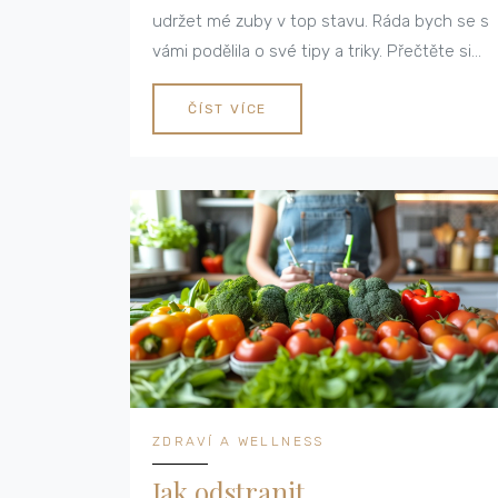
udržet mé zuby v top stavu. Ráda bych se s
vámi podělila o své tipy a triky. Přečtěte si
můj nový příspěvek a dozvíte se více!
ČÍST VÍCE
ZDRAVÍ A WELLNESS
Jak odstranit