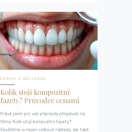
tento článek vám pomůže porozumět všem
aspektům této otázky. Budu sdílet své
názory a zkušenosti, takže se na to těšte!
ZDRAVÍ A WELLNESS
Kolik stojí kompozitní
fazety? Průvodce cenami
Právě jsem pro vás připravila příspěvek na
téma 'Kolik stojí kompozitní fazety?'.
Osvětlíme si nejen celkové náklady, ale také