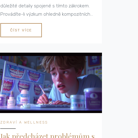
důležité detaily spojené s tímto zákrokem.
Provádíte-li výzkum ohledně kompozitních
faset, tento průvodce cenami vám pomůže
udělat informované rozhodnutí. Přeji vám
ČÍST VÍCE
příjemné čtení!
ZDRAVÍ A WELLNESS
Jak předcházet problémům s