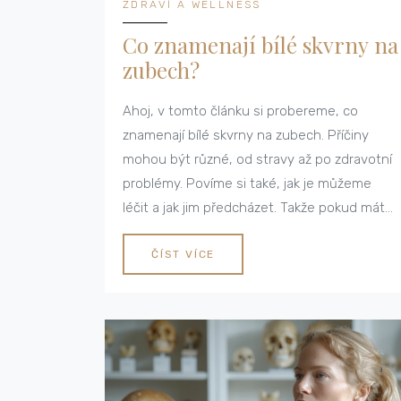
ZDRAVÍ A WELLNESS
Co znamenají bílé skvrny na
zubech?
Ahoj, v tomto článku si probereme, co
znamenají bílé skvrny na zubech. Příčiny
mohou být různé, od stravy až po zdravotní
problémy. Povíme si také, jak je můžeme
léčit a jak jim předcházet. Takže pokud máte
někdy pocit, že by vás mohlo trápit právě
toto, určitě to s námi probrat. Budeme rádi,
ČÍST VÍCE
pokud se k nám připojíte a třeba se i něco
nového naučíte!