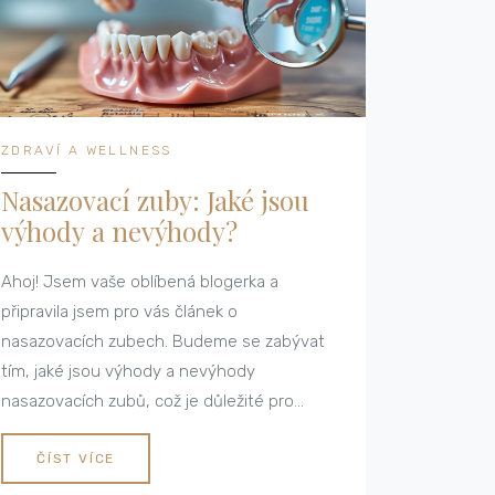
ZDRAVÍ A WELLNESS
Nasazovací zuby: Jaké jsou
výhody a nevýhody?
Ahoj! Jsem vaše oblíbená blogerka a
připravila jsem pro vás článek o
nasazovacích zubech. Budeme se zabývat
tím, jaké jsou výhody a nevýhody
nasazovacích zubů, což je důležité pro
vědomé rozhodování o naší dentální péči.
Pokud se snažíte rozhodnout, zda jsou
ČÍST VÍCE
nasazovací zuby pro vás správnou volbou,