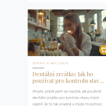
cestu prozkoumat společně!
ZDRAVÍ A WELLNESS
Dentální zrcátko: Jak ho
používat pro kontrolu stavu
výplní
Ahojte, právě jsem se naučila, jak používat
dentální zrcátko pro kontrolu stavu mých
výplní! Je to tak snadné a může mi pomoci