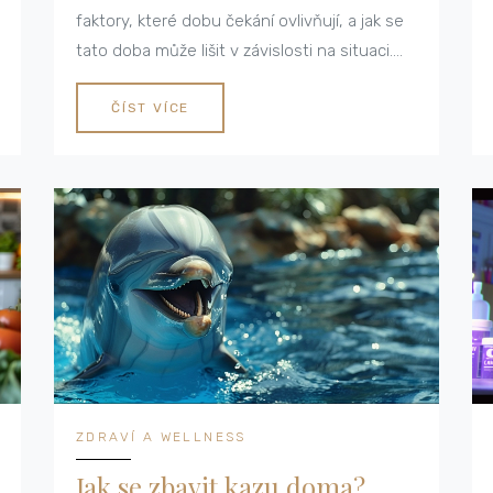
faktory, které dobu čekání ovlivňují, a jak se
tato doba může lišit v závislosti na situaci.
Téma je velmi relevantní pro každého, kdo se
připravuje na operaci, nebo má zájem o stav
ČÍST VÍCE
našeho zdravotnictví. Připravil jsem pro vás
spoustu užitečných informací.
ZDRAVÍ A WELLNESS
Jak se zbavit kazu doma?