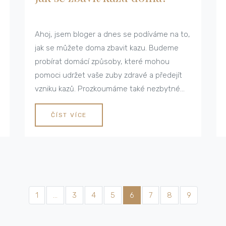
Ahoj, jsem bloger a dnes se podíváme na to,
jak se můžete doma zbavit kazu. Budeme
probírat domácí způsoby, které mohou
pomoci udržet vaše zuby zdravé a předejít
vzniku kazů. Prozkoumáme také nezbytné
kroky, které můžete podniknout pro jejich
prevenci. Přeji vám příjemné čtení a doufám,
ČÍST VÍCE
že najdete užitečné tipy a triky pro zdravý
úsměv.
1
…
3
4
5
6
7
8
9