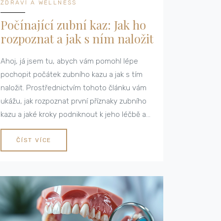
ZDRAVÍ A WELLNESS
Počínající zubní kaz: Jak ho
rozpoznat a jak s ním naložit
Ahoj, já jsem tu, abych vám pomohl lépe
pochopit počátek zubního kazu a jak s tím
naložit. Prostřednictvím tohoto článku vám
ukážu, jak rozpoznat první příznaky zubního
kazu a jaké kroky podniknout k jeho léčbě a
prevenci. Chci, abyste byli dobře
informováni a ochránili své úsměvy před
ČÍST VÍCE
touto běžnou zubní nemocí. Pojďme si to
spolu probrat.