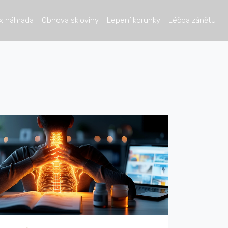
x náhrada
Obnova skloviny
Lepení korunky
Léčba zánětu