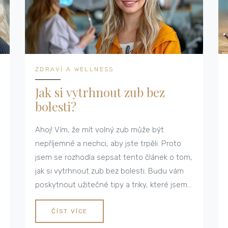
ZDRAVÍ A WELLNESS
Jak si vytrhnout zub bez
bolesti?
Ahoj! Vím, že mít volný zub může být
nepříjemné a nechci, aby jste trpěli. Proto
jsem se rozhodla sepsat tento článek o tom,
jak si vytrhnout zub bez bolesti. Budu vám
poskytnout užitečné tipy a triky, které jsem
se dozvěděla během let. Doufám, že vám to
pomůže zvládnout tuto situaci s co nejmenší
ČÍST VÍCE
bolestí.