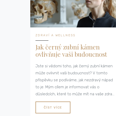
ZDRAVÍ A WELLNESS
Jak černý zubní kámen
ovlivňuje vaši budoucnost
Jste si vědomi toho, jak černý zubní kámen
může ovlivnit vaši budoucnost? V tomto
příspěvku se podíváme, jak nezdravý nápad
to je. Mým cílem je informovat vás o
důsledcích, které to může mít na vaše zdraví
a životní styl. Uvidíte, že mít zdravý úsměv je
důležité nejen pro vaše současné, ale hlavně
ČÍST VÍCE
pro vaši budoucí pohodu. Tak pojďme tuto