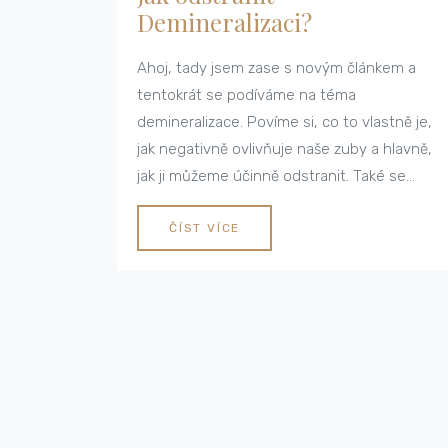
Demineralizaci?
Ahoj, tady jsem zase s novým článkem a
tentokrát se podíváme na téma
demineralizace. Povíme si, co to vlastně je,
jak negativně ovlivňuje naše zuby a hlavně,
jak ji můžeme účinně odstranit. Také se
podíváme na různé způsoby péče o naše
zuby, aby se takový problém v budoucnu
ČÍST VÍCE
vyhnul. Tak pojďme na to, společně
zvládneme zdravý úsměv!