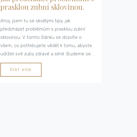
prasklou zubní sklovinou.
Ahoj, jsem tu se skvělými tipy, jak
předcházet problémům s prasklou zubní
sklovinou. V tomto článku se dozvíte o
všem, co potřebujete vědět k tomu, abyste
udrželi své zuby zdravé a silné. Budeme se
zabývat nejlepšími způsoby péče o zuby a
popíšeme, jak včas odhalit příznaky narušené
ČÍST VÍCE
skloviny. Takže pokud vás zajímá, jak udržet
svůj oslnivý úsměv, pokračujte ve čtení!