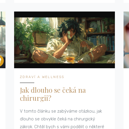
ZDRAVÍ A WELLNESS
Jak dlouho se čeká na
chirurgii?
V tomto článku se zabýváme otázkou, jak
dlouho se obvykle čeká na chirurgický
zákrok. Chtěl bych s vámi podělit o některé