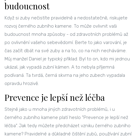
budoucnost
Když si zuby nečistíte pravidelně a nedostatečně, riskujete
rozvoj černého zubního kamene. To může ovlivnit vaši
budoucnost mnoha způsoby - od zdravotních problémů až
po ovlivnění vašeho sebevědomí. Berte to jako varování, je
čas začít dbát na své zuby a na to, co na nich necháváme.
Můj manžel Daniel je typický příklad. Byl to on, kdo mi jednou
ukázal, jak vypadá zubní kámen. A to nebyla příjemná
podívaná. Ta tvrdá, černá skvrna na jeho zubech vypadala
opravdu hrozivě.
Prevence je lepší než léčba
Stejně jako u mnoha jiných zdravotních problémů, i u
černého zubního kamene platí heslo "Prevence je lepší než
léčba". Jak tedy můžete předcházet vzniku černého zubního
kamene? Pravidelné a důkladné čištění zubů, používání zubní