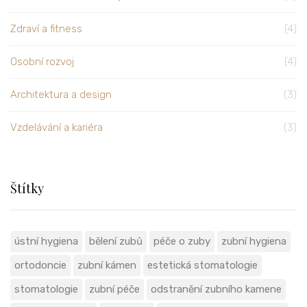
Zdraví a fitness
(4)
Osobní rozvoj
(4)
Architektura a design
(3)
Vzdelávání a kariéra
(3)
Štítky
ústní hygiena
bělení zubů
péče o zuby
zubní hygiena
ortodoncie
zubní kámen
estetická stomatologie
stomatologie
zubní péče
odstranění zubního kamene