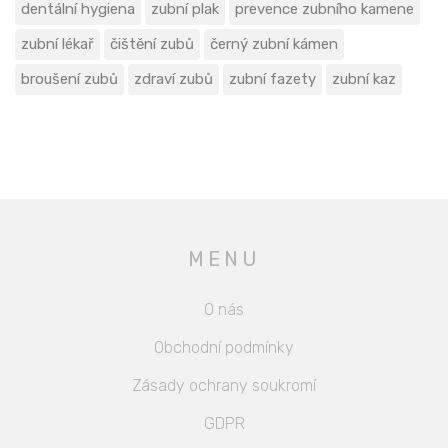
dentální hygiena
zubní plak
prevence zubního kamene
zubní lékař
čištění zubů
černý zubní kámen
broušení zubů
zdraví zubů
zubní fazety
zubní kaz
MENU
O nás
Obchodní podmínky
Zásady ochrany soukromí
GDPR