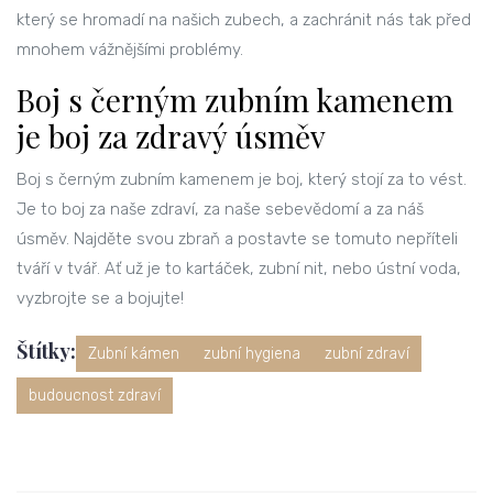
který se hromadí na našich zubech, a zachránit nás tak před
mnohem vážnějšími problémy.
Boj s černým zubním kamenem
je boj za zdravý úsměv
Boj s černým zubním kamenem je boj, který stojí za to vést.
Je to boj za naše zdraví, za naše sebevědomí a za náš
úsměv. Najděte svou zbraň a postavte se tomuto nepříteli
tváří v tvář. Ať už je to kartáček, zubní nit, nebo ústní voda,
vyzbrojte se a bojujte!
Štítky:
Zubní kámen
zubní hygiena
zubní zdraví
budoucnost zdraví