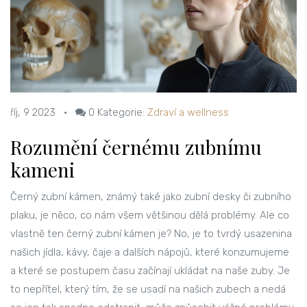
říj, 9 2023
•
0
Kategorie:
Zdraví a wellness
Rozumění černému zubnímu
kameni
Černý zubní kámen, známý také jako zubní desky či zubního
plaku, je něco, co nám všem většinou dělá problémy. Ale co
vlastně ten černý zubní kámen je? No, je to tvrdý usazenina
našich jídla, kávy, čaje a dalších nápojů, které konzumujeme
a které se postupem času začínají ukládat na naše zuby. Je
to nepřítel, který tím, že se usadí na našich zubech a nedá