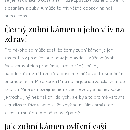
se jen tak snadno odstranit, může způsobit vážné problémy
s dásněmi a zuby. A může to mít vážné dopady na naši
budoucnost.
Černý zubní kámen a jeho vliv na
zdraví
Pro někoho se může zdát, že černý zubní kámen je jen
kosmetický problém. Ale opak je pravdou. Může způsobit
řadu zdravotních problémů, jako je zánět dásní,
parodontóza, ztráta zubů, a dokonce může vést k srdečním
onemocněním. Moje kočka Mína se mi jednou začala smát do
ksichtu. Mína samozřejmě nemá žádné zuby a úsměv koček
je trochu jiný než našich lidských, ale byla to pro mě varovná
signalizace. Říkala jsem si, že když se mi Mína směje do
ksichtu, musí na tom něco být špatně!
Jak zubní kámen ovlivní vaši