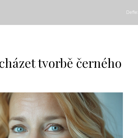
Defle
dcházet tvorbě černého