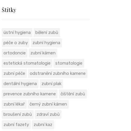
Štítky
ústní hygiena
bělení zubů
péče o zuby
zubní hygiena
ortodoncie
zubní kámen
estetická stomatologie
stomatologie
zubní péče
odstranění zubního kamene
dentální hygiena
zubní plak
prevence zubního kamene
čištění zubů
zubní lékař
černý zubní kámen
broušení zubů
zdraví zubů
zubní fazety
zubní kaz