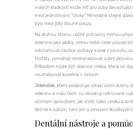
malých sladkostí může mít pro zuby devastující
mezi jednotlivými "útoky". Minimálně stejně důle
byly mezi jídly dlouhé pauzy.
Na druhou stranu, určité potraviny mohou přis
zelenina jako jablka, mrkev nebo celer působí při
odstraňovat částice potravy a plak z povrchu zu
fosfáty, pomáhají remineralizovat zubní sklovin
Příkladem může být sklenice mléka, která se do
neutralizovat kyseliny v ústech.
Jídelníček
, který podporuje zdraví ústní dutiny
vlákninu a málo těch, co obsahují rafinované cu
účinným způsobem, jak snížit riziko vzniku zubn
šetrné k zubům, není jen o omezení škodlivých l
Dentální nástroje a pomů