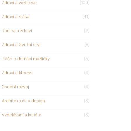
Zdraví a wellness
(100)
Zdraví a krása
(41)
Rodina a zdraví
(9)
Zdraví a životní styl
(6)
Péče o domácí mazlíčky
(5)
Zdraví a fitness
(4)
Osobní rozvoj
(4)
Architektura a design
(3)
Vzdelávání a kariéra
(3)