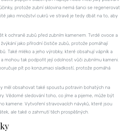
 účinky, protože zubní sklovina nemá šanci se regenerovat
žité jako množství cukrů ve stravě je tedy dbát na to, aby
pět k ochraně zubů před zubním kamenem. Tvrdé ovoce a
 žvýkání jako přírodní čističe zubů, protože pomáhají
bů. Také mléko a jeho výrobky, které obsahují vápník a
u a mohou tak podpořit její odolnost vůči zubnímu kameni.
poručuje pít po konzumaci sladkostí, protože pomáhá
, by měl obsahovat také spoustu potravin bohatých na
kry. Vědomé sledování toho, co jíme a pijeme, může být
ího kamene. Vytvoření stravovacích návyků, které jsou
átek, ale také o zahrnutí těch prospěšných.
cky