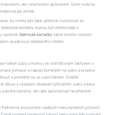
echanickým, ale i chemickým způsobem. Ústní voda by
alizoval její účinek.
amene, by mohlo být také užitečné investovat do
e elektrické kartáčky mohou být efektivnější v
ny správně.
Elektrické kartáčky
nabízí mnoho různých
atelům dosáhnout důkladného čištění.
raví našich zubů a mohou se stát klíčovým faktorem v
mace potravin a nápojů bohatých na cukry a kyseliny
rdnout a proměnit se ve zubní kámen. Zvláště
né džusy s vysokým obsahem přírodních cukrů a káva
u zubního kamene, ale také způsobovat nevzhledné
le i frekvence konzumace sladkých nebo kyselých potravin
 Časté popíjení slazených nápojů nebo mezi jídly požívání