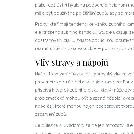
plaku, což ústní hygienu podporuje nejenom m
měla být používána po čištění zubů, aby se maxim
Pro ty, kteří mají tendenci ke vzniku zubního k
elektrického zubního kartáčku. Studie ukazují, ž
odstraňování plaku, zvláště pokud jsou používá
režimů čištění a časovačů, které pomáhají uživ
Vliv stravy a nápojů
Naše stravovací návyky mají obrovský vliv na zd
prevenci vzniku černého zubního kamene. Konzu
přispívá k tvorbě zubního plaku, který může ztv
problematické mohou být slazené nápoje, ovoc
nebo čaj, které mohou nejen podporovat tvorb
zabarvení zubů.
Je důležité si uvědomit, že ne jen množství, a
a nápojů má významný vliv na naše zubní zdraví.