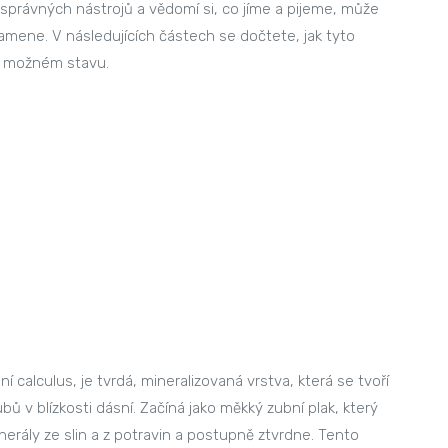
 správných nástrojů a vědomí si, co jíme a pijeme, může
ene. V následujících částech se dočtete, jak tyto
ím možném stavu.
calculus, je tvrdá, mineralizovaná vrstva, která se tvoří
ů v blízkosti dásní. Začíná jako měkký zubní plak, který
erály ze slin a z potravin a postupně ztvrdne. Tento