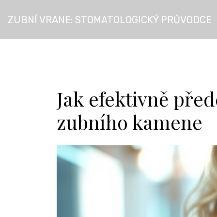
ZUBNÍ VRANE: STOMATOLOGICKÝ PRŮVODCE
Jak efektivně pře
zubního kamene