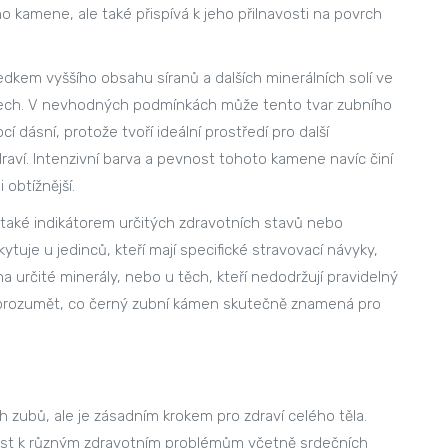
kamene, ale také přispívá k jeho přilnavosti na povrch
dkem vyššího obsahu síranů a dalších minerálních solí ve
ústech. V nevhodných podmínkách může tento tvar zubního
dásní, protože tvoří ideální prostředí pro další
aví. Intenzivní barva a pevnost tohoto kamene navíc činí
obtížnější.
aké indikátorem určitých zdravotních stavů nebo
tuje u jedinců, kteří mají specifické stravovací návyky,
a určité minerály, nebo u těch, kteří nedodržují pravidelný
 porozumět, co černý zubní kámen skutečně znamená pro
h zubů, ale je zásadním krokem pro zdraví celého těla.
vést k různým zdravotním problémům včetně srdečních