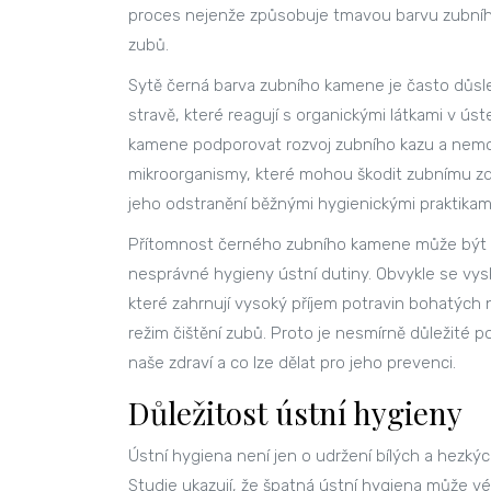
proces nejenže způsobuje tmavou barvu zubního 
zubů.
Sytě černá barva zubního kamene je často důsle
stravě, které reagují s organickými látkami v 
kamene podporovat rozvoj zubního kazu a nemocí 
mikroorganismy, které mohou škodit zubnímu zdr
jeho odstranění běžnými hygienickými praktikami 
Přítomnost černého zubního kamene může být t
nesprávné hygieny ústní dutiny. Obvykle se vysky
které zahrnují vysoký příjem potravin bohatých n
režim čištění zubů. Proto je nesmírně důležité
naše zdraví a co lze dělat pro jeho prevenci.
Důležitost ústní hygieny
Ústní hygiena není jen o udržení bílých a hezkýc
Studie ukazují, že špatná ústní hygiena může 