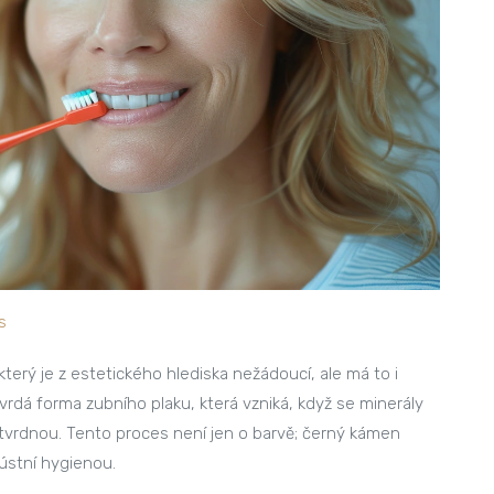
s
erý je z estetického hlediska nežádoucí, ale má to i
tvrdá forma zubního plaku, která vzniká, když se minerály
ztvrdnou. Tento proces není jen o barvě; černý kámen
ústní hygienou.