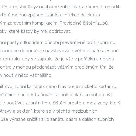
 těhotenství. Když necháme zubní plak a kámen hromadit,
í, které mohou způsobit zánět a infekce daleko za
ým zdravotním komplikacím. Pravidelné čištění zubů,
roky, které každý by měl dodržovat.
ní pasty s fluoridem působí preventivně proti zubnímu
á asociace doporučuje navštěvovat svého zubaře alespoň
 kontrolu, aby se zajistilo, že je vše v pořádku a nejsou
é kontroly mohou předcházet vážným problémům tím, že
yvinout v něco vážnějšího.
t svůj zubní kartáček nebo hlavici elektrického kartáčku,
ě účinné při odstraňování zubního plaku a mohou být
 používat zubní nit pro čištění prostoru mezi zuby, který
otravy a bakterií, které se v těchto mezizubních
e výrazně snížit riziko zánětu dásní a dalších zubních