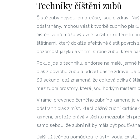
Techniky čištění zubů
Čisté zuby nejsou jen o kráse, jsou o zdraví. Na
odstraněny, mohou vést k tvorbě zubního plaku
čištění zubů může výrazně snížit riziko těchto 
štětinami, který dokáže efektivně čistit povrch zu
pozornost jazyku a vnitřní straně zubů, které ča
Pokud jde o techniku, endorse na malé, jemné 
plak z povrchu zubů a udržet dásně zdravé. Je 
30 sekund, což znamená, že celková délka čišt
mezizubní prostory, které jsou horkým místem pro
V rámci prevence černého zubního kamene je vel
odstranit plak z míst, která běžný zubní kartáč
kameni, protože právě v těchto mezizubních pr
samo sebou, že zubní nit by měla být používán
Další užitečnou pomůckou je ústní voda. Existuj