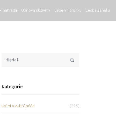
x náhrada
Obnova skloviny
Lepení korunky
Léčba zánětu
Kategorie
Ústní a zubní péče
(295)