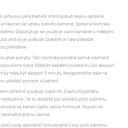
še ústa jsou plná bakterií, které pokud nejsou správně
 a nakonec ke vzniku zubního kamene. Správná technika
problémů. Doporučuje se používat zubní kartáček s měkkými
bů aniž by je poškodil. Důležité je také přikládat
sto přehlížíme.
krouživé pohyby. Tato technika pomáhá šetrně odstranit
doporučeno trávit čištěním každého kvadrantu úst alespoň
ění by měla být alespoň 2 minuty. Nezapomeňte také na
 ukládání potravin a bakterií.
mi užitečné používat zubní nit. Zubní nit pomáhá
ek nedosáhne. Je to důležité pro ochranu proti zubnímu
ostorech se kámen často začne formovat. Rozumí se
a minimálně jednou denně.
í ústní vody speciálně formulované k boji proti zubnímu