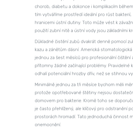
chorob, diabetu a dokonce i komplikacím během
tím vytváříme prostředí ideální pro růst bakteri
hranicemi ústní dutiny. Toto může vést k závažn
použití zubní nitě a ústní vody jsou základními k
Důkladné čistění zubů dvakrát denně pomocí zub
kazu a zánětům dásní. Americká stomatologick
jednou za šest měsíců pro profesionální čištění a
přítomny žádné začínající problémy. Pravideln
odhalí potenciální hrozby dřív, než se stihnou v
Minimálně jednou za tři měsíce bychom měli měni
protože opotřebované štětiny nejsou dostatečn
domovem pro bakterie. Kromě toho se doporučuje
je často přehlížený, ale klíčový pro odstranění p
prostorách hromadí. Tato jednoduchá činnost můž
onemocnění.