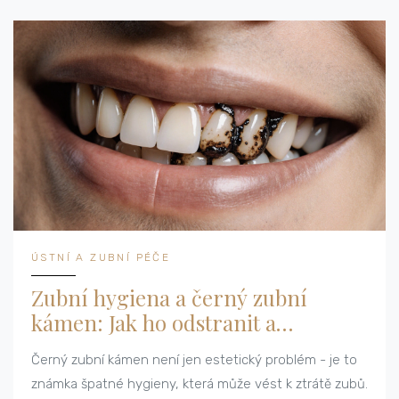
ÚSTNÍ A ZUBNÍ PÉČE
Zubní hygiena a černý zubní
kámen: Jak ho odstranit a
předcházet jeho vzniku
Černý zubní kámen není jen estetický problém - je to
známka špatné hygieny, která může vést k ztrátě zubů.