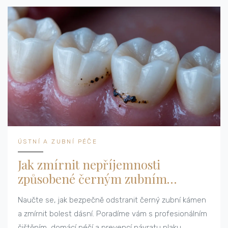
ÚSTNÍ A ZUBNÍ PÉČE
Jak zmírnit nepříjemnosti
způsobené černým zubním
kamenem: Účinné řešení a péče
Naučte se, jak bezpečně odstranit černý zubní kámen
a zmírnit bolest dásní. Poradíme vám s profesionálním
čištěním, domácí péčí a prevencí návratu plaku.