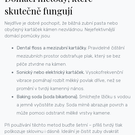
skutečně fungují
Nejdříve je dobré pochopit, že běžná zubní pasta nebo
obyčejný kartáček kámen nezvládnou. Nejefektivnější
domácí pomůcky jsou:
Dental floss a mezizubní kartáčky.
Pravidelné čištění
mezizubních prostor odstraňuje plak, který se bez
péče ztvrdne na kámen.
Sonický nebo elektrický kartáček.
Vysokofrekvenční
vibrace pomáhají rozbít měkký povlak dříve, než se
promění v tvrdý kamenný nános.
Baking soda (soda bikarbona).
Smíchejte lžičku s vodou
a jemně vyčistěte zuby. Soda mírně abrazuje povrch a
může pomoci odstranit mělké vrstvy kamene.
Při používání těchto metod buďte šetrní – příliš tvrdý tlak
poškozuje sklovinu i dásně. Ideální je čistit zuby dvakrát