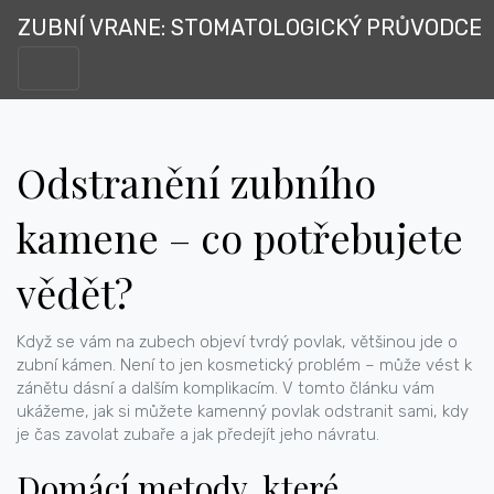
ZUBNÍ VRANE: STOMATOLOGICKÝ PRŮVODCE
Odstranění zubního
kamene – co potřebujete
vědět?
Když se vám na zubech objeví tvrdý povlak, většinou jde o
zubní kámen. Není to jen kosmetický problém – může vést k
zánětu dásní a dalším komplikacím. V tomto článku vám
ukážeme, jak si můžete kamenný povlak odstranit sami, kdy
je čas zavolat zubaře a jak předejít jeho návratu.
Domácí metody, které