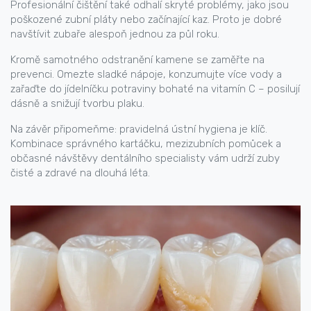
Profesionální čištění také odhalí skryté problémy, jako jsou
poškozené zubní pláty nebo začínající kaz. Proto je dobré
navštívit zubaře alespoň jednou za půl roku.
Kromě samotného odstranění kamene se zaměřte na
prevenci. Omezte sladké nápoje, konzumujte více vody a
zařaďte do jídelníčku potraviny bohaté na vitamín C – posilují
dásně a snižují tvorbu plaku.
Na závěr připomeňme: pravidelná ústní hygiena je klíč.
Kombinace správného kartáčku, mezizubních pomůcek a
občasné návštěvy dentálního specialisty vám udrží zuby
čisté a zdravé na dlouhá léta.