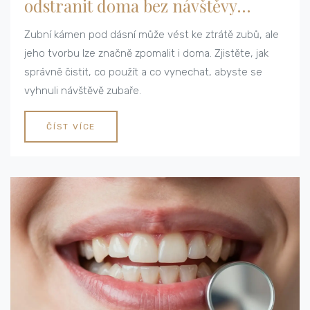
odstranit doma bez návštěvy
zubaře
Zubní kámen pod dásní může vést ke ztrátě zubů, ale
jeho tvorbu lze značně zpomalit i doma. Zjistěte, jak
správně čistit, co použít a co vynechat, abyste se
vyhnuli návštěvě zubaře.
ČÍST VÍCE