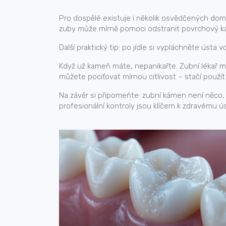
Pro dospělé existuje i několik osvědčených domá
zuby může mírně pomoci odstranit povrchový ká
Další praktický tip: po jídle si vypláchněte ústa
Když už kameň máte, nepanikařte. Zubní lékař m
můžete pociťovat mírnou citlivost – stačí použít 
Na závěr si připomeňte: zubní kámen není něco, 
profesionální kontroly jsou klíčem k zdravému 