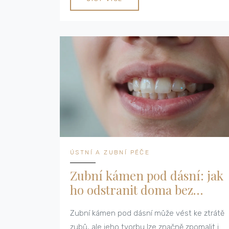
ÚSTNÍ A ZUBNÍ PÉČE
Zubní kámen pod dásní: jak
ho odstranit doma bez
návštěvy zubaře
Zubní kámen pod dásní může vést ke ztrátě
zubů, ale jeho tvorbu lze značně zpomalit i