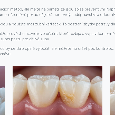
cích metod, ale mějte na paměti, že jsou spíše preventivní. Např
men. Nicméně pokud už je kámen tvrdý, raději navštivte odborník
 vodou a použijte mezizubní kartáček. To odstraní zbytky potravy dř
ůže provést ultrazvukové čištění, které rozbije a vyplaví kamenn
zubní pastu pro citlivé zuby.
co by se dalo úplně vyloučit, ale můžete ho držet pod kontrolou.
úsměvu.