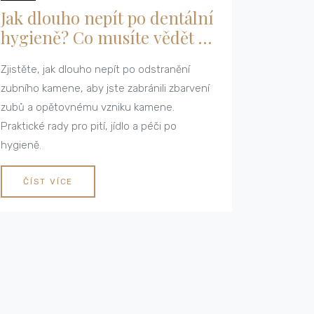
Jak dlouho nepít po dentální
hygieně? Co musíte vědět o
pití po odstranění zubního
Zjistěte, jak dlouho nepít po odstranění
kamene
zubního kamene, aby jste zabránili zbarvení
zubů a opětovnému vzniku kamene.
Praktické rady pro pití, jídlo a péči po
hygieně.
ČÍST VÍCE