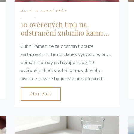
ÚSTNÍ A ZUBNÍ PÉČE
10 ověřených tipů na
odstranění zubního kamene
doma i u dentální
Zubní kámen nelze odstranit pouze
hygienistky
kartáčováním. Tento článek vysvětluje, proč
domácí metody selhávají a nabízí 10
ověřených tipů, včetně ultrazvukového
čištění, správné hygieny a preventivních
kroků pro zdravé zuby.
ČÍST VÍCE