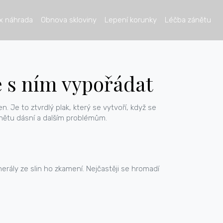
x náhrada
Obnova skloviny
Lepení korunky
Léčba zánětu
se s ním vypořádat
 Je to ztvrdlý plak, který se vytvoří, když se
nětu dásní a dalším problémům.
erály ze slin ho zkamení. Nejčastěji se hromadí