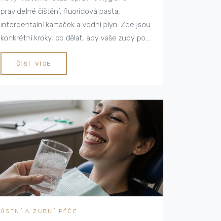
pravidelné čištění, fluoridová pasta,
interdentalní kartáček a vodní plyn. Zde jsou
konkrétní kroky, co dělat, aby vaše zuby po
sundání rovnátek byla zdravá a krásná.
ČÍST VÍCE
ÚSTNÍ A ZUBNÍ PÉČE