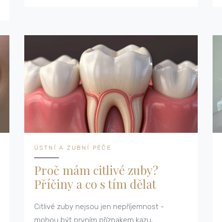
ÚSTNÍ A ZUBNÍ PÉČE
Proč mám citlivé zuby?
Příčiny a co s tím dělat
Citlivé zuby nejsou jen nepříjemnost -
mohou být prvním příznakem kazu,