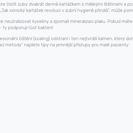
uste čistit zuby dvakrát denně kartáčkem s měkkými štětinami a po
Jak sonický kartáček revoluci v zubní hygieně přináší“, může pomo
neutralizovat kyseliny a zpomalí mineralizaci plaku. Pokud mát
ty podporují růst bakterií.
ionální čištění (scaling) odstraní i ten nejtvrdší kámen, který d
ácí metody“ najdete tipy na jemnější přístupy pro malé pacienty.