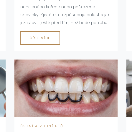
odhaleného kořene nebo poškozené
sklovinky. Zjistěte, co způsobuje bolest a jak
ji zastavit ještě před tím, než bude potřeba
dražší léčba.
ČÍST VÍCE
ÚSTNÍ A ZUBNÍ PÉČE