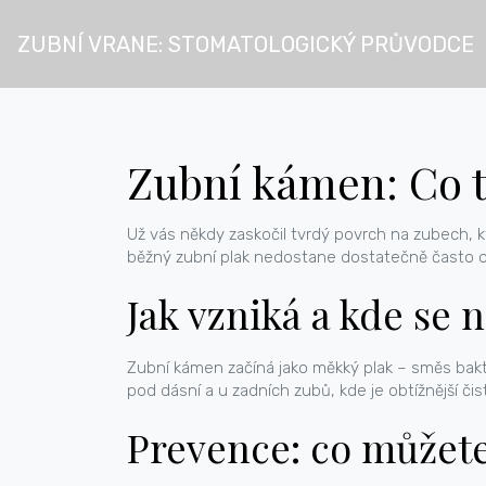
ZUBNÍ VRANE: STOMATOLOGICKÝ PRŮVODCE
Zubní kámen: Co to
Už vás někdy zaskočil tvrdý povrch na zubech, k
běžný zubní plak nedostane dostatečně často o
Jak vzniká a kde se n
Zubní kámen začíná jako měkký plak – směs bakter
pod dásní a u zadních zubů, kde je obtížnější čist
Prevence: co můžete