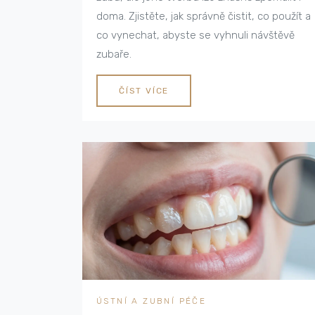
doma. Zjistěte, jak správně čistit, co použít a
co vynechat, abyste se vyhnuli návštěvě
zubaře.
ČÍST VÍCE
ÚSTNÍ A ZUBNÍ PÉČE