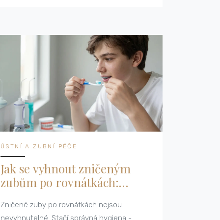
ÚSTNÍ A ZUBNÍ PÉČE
Jak se vyhnout zničeným
zubům po rovnátkách:
Praktické rady od odborníka
Zničené zuby po rovnátkách nejsou
nevyhnutelné. Stačí správná hygiena -