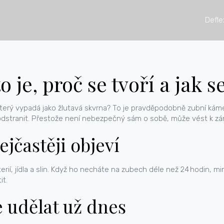
Defle
 je, proč se tvoří a jak 
terý vypadá jako žlutavá skvrna? To je pravděpodobně zubní kámen.
dstranit. Přestože není nebezpečný sám o sobě, může vést k zá
ejčastěji objeví
ií, jídla a slin. Když ho necháte na zubech déle než 24 hodin, min
it.
 udělat už dnes