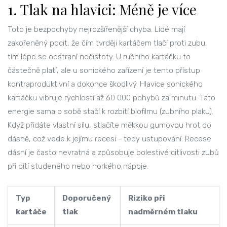
1. Tlak na hlavici: Méně je více
Toto je bezpochyby nejrozšířenější chyba. Lidé mají
zakořeněný pocit, že čím tvrději kartáčem tlačí proti zubu,
tím lépe se odstraní nečistoty. U ručního kartáčku to
částečně platí, ale u sonického zařízení je tento přístup
kontraproduktivní a dokonce škodlivý. Hlavice sonického
kartáčku vibruje rychlostí až 60 000 pohybů za minutu. Tato
energie sama o sobě stačí k rozbití biofilmu (zubního plaku).
Když přidáte vlastní sílu, stlačíte měkkou gumovou hrot do
dásně, což vede k jejímu recesi - tedy ustupování. Recese
dásní je často nevratná a způsobuje bolestivé citlivosti zubů
při pití studeného nebo horkého nápoje.
Typ
Doporučený
Riziko při
kartáče
tlak
nadměrném tlaku