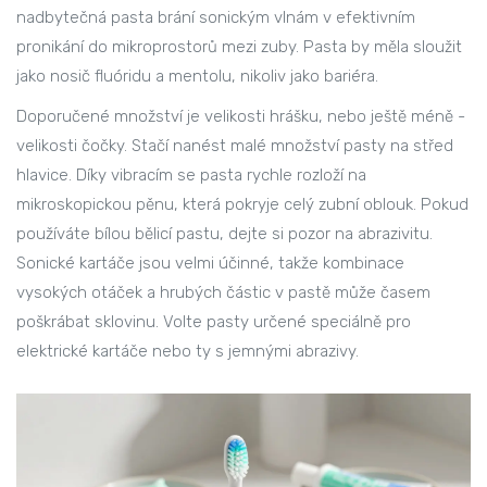
nadbytečná pasta brání sonickým vlnám v efektivním
pronikání do mikroprostorů mezi zuby. Pasta by měla sloužit
jako nosič fluóridu a mentolu, nikoliv jako bariéra.
Doporučené množství je velikosti hrášku, nebo ještě méně -
velikosti čočky. Stačí nanést malé množství pasty na střed
hlavice. Díky vibracím se pasta rychle rozloží na
mikroskopickou pěnu, která pokryje celý zubní oblouk. Pokud
používáte bílou bělicí pastu, dejte si pozor na abrazivitu.
Sonické kartáče jsou velmi účinné, takže kombinace
vysokých otáček a hrubých částic v pastě může časem
poškrábat sklovinu. Volte pasty určené speciálně pro
elektrické kartáče nebo ty s jemnými abrazivy.