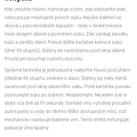
Kde umístíte hlavici, rozhoduje o tom, zda odstraníte plak,
nebo pouze masírujete povrch zubu. Nejvíce bakterií se
skrývá v parodontálních kapsách - tedy v tenké mezere
mezi okrajem dásně a povrchem zubu. Zde vznikají zárodky
kazů a zánětů dásní. Pokud držíte kartáček kolmo k zubu
(úhel 90 stupňů), štětiny se nedostanou pod okraj dásně.
Prostě jen bouchají o plochu korunky.
Správná technika je jednoduchá: nakloňte hlavici pod úhlem
přibližně 45 stupňů směrem k dásni. Štětiny by měly mírně
zasahovat pod okraj dásenního valku. Poté kartáček pomalu
posouvejte zuby po zubech. Nespěchejte. Na jeden zub si
dejte cca dvě až tři sekundy. Sonické vlny vytvářejí proudění
zubní pasty a vody do těchto těžko dostupných míst, což
mechanicky vyplavuje bakterie ven. Tento efekt nefunguje,
pokud je úhel špatný.