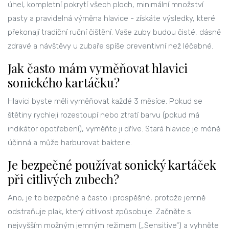
úhel, kompletní pokrytí všech ploch, minimální množství
pasty a pravidelná výměna hlavice - získáte výsledky, které
překonají tradiční ruční čištění. Vaše zuby budou čisté, dásně
zdravé a návštěvy u zubaře spíše preventivní než léčebné.
Jak často mám vyměňovat hlavici
sonického kartáčku?
Hlavici byste měli vyměňovat každé 3 měsíce. Pokud se
štětiny rychleji rozestoupí nebo ztratí barvu (pokud má
indikátor opotřebení), vyměňte ji dříve. Stará hlavice je méně
účinná a může harburovat bakterie.
Je bezpečné používat sonický kartáček
při citlivých zubech?
Ano, je to bezpečné a často i prospěšné, protože jemně
odstraňuje plak, který citlivost způsobuje. Začněte s
nejvyšším možným jemným režimem („Sensitive“) a vyhněte