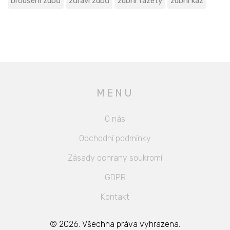
broušení zubů
zdraví zubů
zubní fazety
zubní kaz
MENU
O nás
Obchodní podmínky
Zásady ochrany soukromí
GDPR
Kontakt
© 2026. Všechna práva vyhrazena.