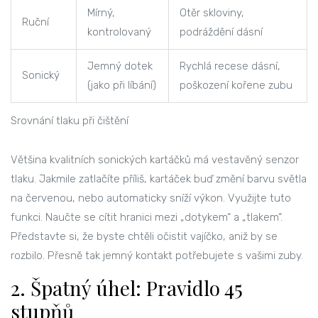
Mírný,
Otěr skloviny,
Ruční
kontrolovaný
podráždění dásní
Jemný dotek
Rychlá recese dásní,
Sonický
(jako při líbání)
poškození kořene zubu
Srovnání tlaku při čištění
Většina kvalitních sonických kartáčků má vestavěný senzor
tlaku. Jakmile zatlačíte příliš, kartáček buď změní barvu světla
na červenou, nebo automaticky sníží výkon. Využijte tuto
funkci. Naučte se cítit hranici mezi „dotykem“ a „tlakem“.
Představte si, že byste chtěli očistit vajíčko, aniž by se
rozbilo. Přesně tak jemný kontakt potřebujete s vašimi zuby.
2. Špatný úhel: Pravidlo 45
stupňů