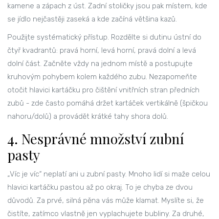
kamene a zápach z úst. Zadní stoličky jsou pak místem, kde
se jídlo nejčastěji zaseká a kde začíná většina kazů.
Použijte systématický přístup. Rozdělte si dutinu ústní do
čtyř kvadrantů: pravá horní, levá horní, pravá dolní a levá
dolní část. Začněte vždy na jednom místě a postupujte
kruhovým pohybem kolem každého zubu. Nezapomeňte
otočit hlavici kartáčku pro čištění vnitřních stran předních
zubů - zde často pomáhá držet kartáček vertikálně (špičkou
nahoru/dolů) a provádět krátké tahy shora dolů.
4. Nesprávné množství zubní
pasty
„Víc je víc“ neplatí ani u zubní pasty. Mnoho lidí si maže celou
hlavici kartáčku pastou až po okraj. To je chyba ze dvou
důvodů. Za prvé, silná pěna vás může klamat. Myslíte si, že
čistíte, zatímco vlastně jen vyplachujete bubliny. Za druhé,