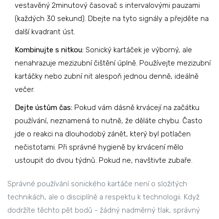
vestavěný 2minutový časovač s intervalovými pauzami
(každých 30 sekund). Dbejte na tyto signály a přejděte na
další kvadrant úst.
Kombinujte s nitkou:
Sonický kartáček je výborný, ale
nenahrazuje mezizubní čištění úplně. Používejte mezizubní
kartáčky nebo zubní nit alespoň jednou denně, ideálně
večer.
Dejte ústům čas:
Pokud vám dásně krvácejí na začátku
používání, neznamená to nutně, že děláte chybu. Často
jde o reakci na dlouhodobý zánět, který byl potlačen
nečistotami. Při správné hygieně by krvácení mělo
ustoupit do dvou týdnů. Pokud ne, navštivte zubaře.
Správné používání sonického kartáče není o složitých
technikách, ale o disciplíně a respektu k technologii. Když
dodržíte těchto pět bodů - žádný nadměrný tlak, správný