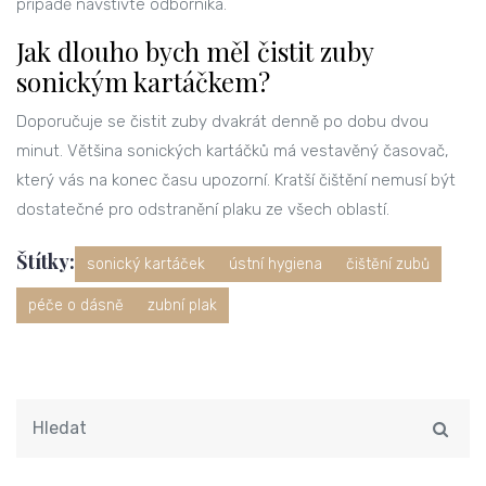
případě navštivte odborníka.
Jak dlouho bych měl čistit zuby
sonickým kartáčkem?
Doporučuje se čistit zuby dvakrát denně po dobu dvou
minut. Většina sonických kartáčků má vestavěný časovač,
který vás na konec času upozorní. Kratší čištění nemusí být
dostatečné pro odstranění plaku ze všech oblastí.
Štítky:
sonický kartáček
ústní hygiena
čištění zubů
péče o dásně
zubní plak