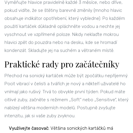
Vyměňujte hlavice pravidelně každé 3 měsíce, nebo dříve,
pokud vidíte, že se štětiny barevně změnily (mnoho hlavic
obsahuje indikátor opotřebení, který vybledne). Po každém
použití kartáček důkladně opláchněte vodou a nechte jej
vyschnout ve vzpřímené poloze. Nikdy neklaďte mokrou
hlavici zpět do pouzdra nebo na desku, kde se hromadí
kondenzát. Skladujte jej na suchém a větraném místě.
Praktické rady pro začátečníky
Přechod na sonický kartáček může být zpočátku nepříjemný.
Pocit vibrací v čelisti a tvářích je nový a někteří uživatelé ho
vnímají jako rušivý. Trvá to obvykle první týden. Pokud máte
citlivé zuby, začněte s režimem „Soft“ nebo „Sensitive“, který
nabízejí většina moderních modelů. Postupně zvyšujte
intenzitu, jak si vaše zuby zvyknou.
Využívejte časovač:
Většina sonických kartáčků má