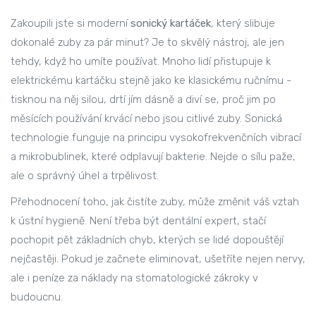
Zakoupili jste si moderní
sonický kartáček
, který slibuje
dokonalé zuby za pár minut? Je to skvělý nástroj, ale jen
tehdy, když ho umíte používat. Mnoho lidí přistupuje k
elektrickému kartáčku stejně jako ke klasickému ručnímu -
tisknou na něj silou, drtí jím dásně a diví se, proč jim po
měsících používání krvácí nebo jsou citlivé zuby. Sonická
technologie funguje na principu vysokofrekvenčních vibrací
a mikrobublinek, které odplavují bakterie. Nejde o sílu paže,
ale o správný úhel a trpělivost.
Přehodnocení toho, jak čistíte zuby, může změnit váš vztah
k ústní hygieně. Není třeba být dentální expert, stačí
pochopit pět základních chyb, kterých se lidé dopouštějí
nejčastěji. Pokud je začnete eliminovat, ušetříte nejen nervy,
ale i peníze za náklady na stomatologické zákroky v
budoucnu.