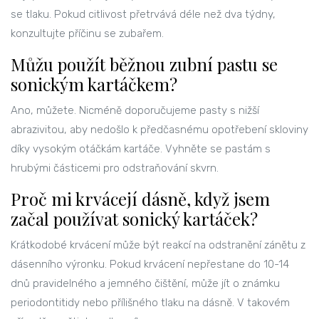
se tlaku. Pokud citlivost přetrvává déle než dva týdny,
konzultujte příčinu se zubařem.
Můžu použít běžnou zubní pastu se
sonickým kartáčkem?
Ano, můžete. Nicméně doporučujeme pasty s nižší
abrazivitou, aby nedošlo k předčasnému opotřebení skloviny
díky vysokým otáčkám kartáče. Vyhněte se pastám s
hrubými částicemi pro odstraňování skvrn.
Proč mi krvácejí dásně, když jsem
začal používat sonický kartáček?
Krátkodobé krvácení může být reakcí na odstranění zánětu z
dásenního výronku. Pokud krvácení nepřestane do 10-14
dnů pravidelného a jemného čištění, může jít o známku
periodontitidy nebo přílišného tlaku na dásně. V takovém