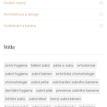
Osobní rozvoj
(4)
Architektura a design
(3)
Vzdelávání a kariéra
(3)
Štítky
ústní hygiena
bělení zubů
péče o zuby
ortodoncie
zubní hygiena
zubní kámen
estetická stomatologie
stomatologie
zubní péče
odstranění zubního kamene
dentální hygiena
zubní plak
prevence zubního kamene
čištění zubů
zubní lékař
černý zubní kámen