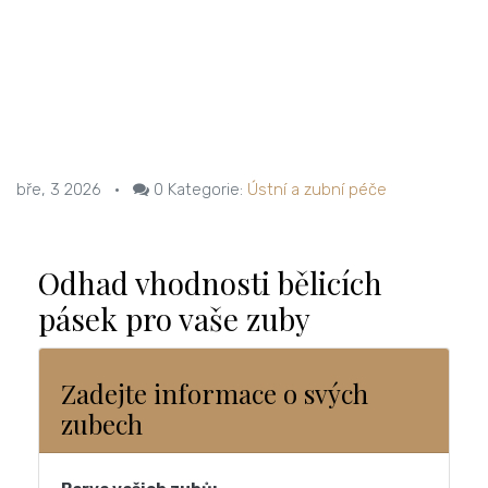
bře, 3 2026
•
0
Kategorie:
Ústní a zubní péče
Odhad vhodnosti bělicích
pásek pro vaše zuby
Zadejte informace o svých
zubech