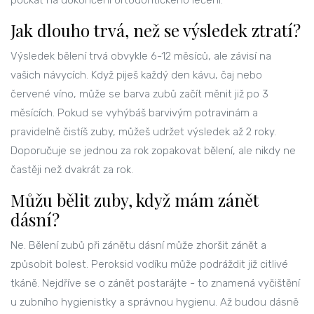
počkat na dokončení ortodontického léčení.
Jak dlouho trvá, než se výsledek ztratí?
Výsledek bělení trvá obvykle 6-12 měsíců, ale závisí na
vašich návycích. Když piješ každý den kávu, čaj nebo
červené víno, může se barva zubů začít měnit již po 3
měsících. Pokud se vyhýbáš barvivým potravinám a
pravidelně čistíš zuby, můžeš udržet výsledek až 2 roky.
Doporučuje se jednou za rok zopakovat bělení, ale nikdy ne
častěji než dvakrát za rok.
Můžu bělit zuby, když mám zánět
dásní?
Ne. Bělení zubů při zánětu dásní může zhoršit zánět a
způsobit bolest. Peroksid vodíku může podráždit již citlivé
tkáně. Nejdříve se o zánět postarájte - to znamená vyčištění
u zubního hygienistky a správnou hygienu. Až budou dásně