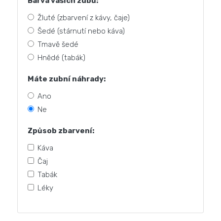
Barva vašich zubů:
Žluté (zbarvení z kávy, čaje)
Šedé (stárnutí nebo káva)
Tmavě šedé
Hnědé (tabák)
Máte zubní náhrady:
Ano
Ne
Způsob zbarvení:
Káva
Čaj
Tabák
Léky