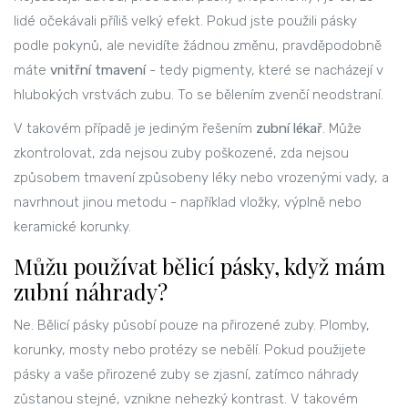
lidé očekávali příliš velký efekt. Pokud jste použili pásky
podle pokynů, ale nevidíte žádnou změnu, pravděpodobně
máte
vnitřní tmavení
- tedy pigmenty, které se nacházejí v
hlubokých vrstvách zubu. To se bělením zvenčí neodstraní.
V takovém případě je jediným řešením
zubní lékař
. Může
zkontrolovat, zda nejsou zuby poškozené, zda nejsou
způsobem tmavení způsobeny léky nebo vrozenými vady, a
navrhnout jinou metodu - například vložky, výplně nebo
keramické korunky.
Můžu používat bělicí pásky, když mám
zubní náhrady?
Ne. Bělicí pásky působí pouze na přirozené zuby. Plomby,
korunky, mosty nebo protézy se nebělí. Pokud použijete
pásky a vaše přirozené zuby se zjasní, zatímco náhrady
zůstanou stejné, vznikne nehezký kontrast. V takovém