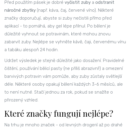
Před použitím pásek je dobré
vyčistit zuby
a
odstranit
náročné zbytky
(např. káva, čaj, červené víno). Některé
značky doporučují, abyste si zuby nečistili přímo před
aplikací - to pomáhá, aby gel lépe přilnul. Po bělení je
důležité vyhnout se potravinám, které mohou znovu
zabarvit zuby. Nejlépe se vyhněte kávě, čaji, červenému vínu
a tabáku alespoň 24 hodin.
Udržet výsledek je stejně důležité jako dosažení. Pravidelné
čištění, používání bělicí pasty (ne příliš abrazivní!) a omezení
barvivých potravin vám pomůže, aby zuby zůstaly světlejší
déle. Některé osoby opakují bělení každých 3-6 měsíců, ale
to není nutné. Stačí jednou za rok, pokud se snažíte o
přirozený vzhled.
Které značky fungují nejlépe?
Na trhu je mnoho značek - od levných drogerií až po drahé