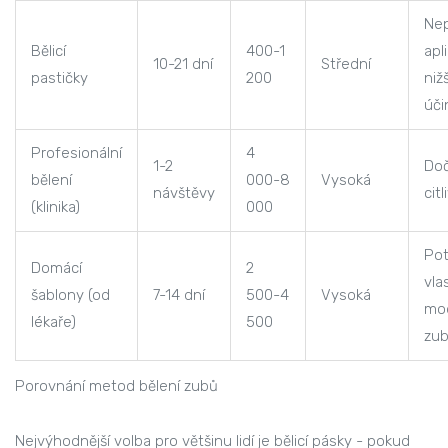
Ne
Bělicí
400-1
apl
10-21 dní
Střední
pastičky
200
nižš
úči
Profesionální
4
1-2
Do
bělení
000-8
Vysoká
návštěvy
citl
(klinika)
000
Pot
Domácí
2
vla
šablony (od
7-14 dní
500-4
Vysoká
mo
lékaře)
500
zu
Porovnání metod bělení zubů
Nejvýhodnější volba pro většinu lidí je bělicí pásky - pokud