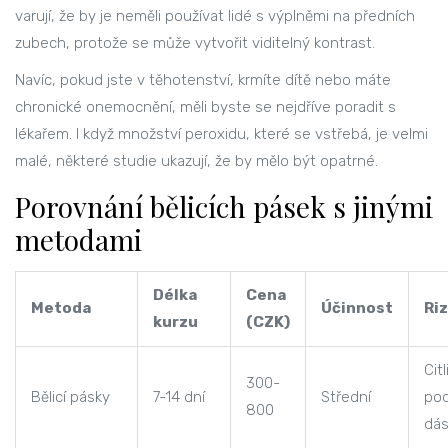
varují, že by je neměli používat lidé s výplněmi na předních
zubech, protože se může vytvořit viditelný kontrast.
Navíc, pokud jste v těhotenství, krmíte dítě nebo máte
chronické onemocnění, měli byste se nejdříve poradit s
lékařem. I když množství peroxidu, které se vstřebá, je velmi
malé, některé studie ukazují, že by mělo být opatrné.
Porovnání bělicích pásek s jinými
metodami
Délka
Cena
Metoda
Účinnost
Riz
kurzu
(CZK)
Citl
300-
Bělicí pásky
7-14 dní
Střední
pod
800
dás