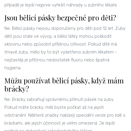
případě je lepší nejprve vyřešit náhrady u zubního lékaře.
Jsou bělicí pásky bezpečné pro děti?
Ne. Bělicí pásky nejsou doporučeny pro děti pod 12 let. Zuby
dětí jsou stále ve vývoji, a bělící látky mohou poškodit
sklovinu nebo způsobit přílišnou citlivost. Pokud dítě má
tmavé zuby, mělo by to být vyšetřeno zubním lékařem -
nejčastěji je příčinou nedostatek fluoru nebo špatná
hygiena.
Můžu používat bělicí pásky, když mám
brácky?
Ne. Brácky zabraňují správnému přilnutí pásek na zuby.
Pokud máte brácky, měli byste počkat až na jejich
odstranění. Některé značky nabízejí speciální verze pro lidé s
bráckami, ale jejich účinnost je velmi omezená. Je lepší