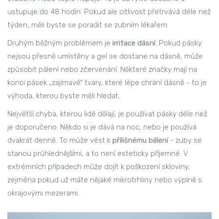
ustupuje do 48 hodin. Pokud ale citlivost přetrvává déle než
týden, měli byste se poradit se zubním lékařem.
Druhým běžným problémem je
irritace dásní
. Pokud pásky
nejsou přesně umístěny a gel se dostane na dásně, může
způsobit pálení nebo zčervenání. Některé značky mají na
konci pásek „zajímavé“ tvary, které lépe chrání dásně - to je
výhoda, kterou byste měli hledat.
Největší chyba, kterou lidé dělají, je používat pásky déle než
je doporučeno. Někdo si je dává na noc, nebo je používá
dvakrát denně. To může vést k
přílišnému bělení
- zuby se
stanou průhlednějšími, a to není esteticky příjemné. V
extrémních případech může dojít k poškození skloviny,
zejména pokud už máte nějaké mikrotrhliny nebo výplně s
okrajovými mezerami.