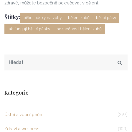
zdravé, můžete bezpečně pokračovat v bělení.
Štítky:
bělicí pásky na zuby
bělení zubů
bělicí pásy
jak fungují bělicí pásky
bezpečnost bělení zubů
Kategorie
Ústní a zubní péče
(297)
Zdraví a wellness
(100)