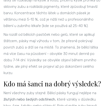
látky se rozkládají na kyslík a vodu, přičemž kyslík proniká do
skloviny zubu a rozkládá pigmenty, které způsobují tmavší
barvu. Koncentrace těchto látek u domácích pásek je
většinou mezi 5-10 %, což je nižší než u profesionálního
bělení u zubního lékaře (kde se používá až 25-40 %).
Na rozdíl od bělicích pastiček nebo gelů, které se aplikují
štětcem, pásky mají výhodu v tom, že přesně pokrývají
povrch zubů a drží se na místě. To znamená, že bělící látka
má více času na působení - obvykle 30 minut denně po
dobu 7-14 dní. Výsledky se obvykle objeví během prvního
týdne, ale plný efekt se projeví až po dokončení celého
kurzu.
Kdo má šanci na dobrý výsledek?
Není všechny zuby stejné. Bělicí pásky fungují nejlépe na
žlutých nebo šedých odstínech
, které vznikly v důsledku
kávy, čaje, tabáku nebo stárnutí. Pokud máte zuby tmavě