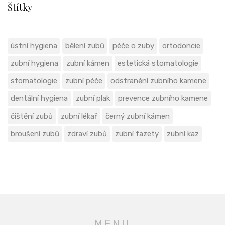
Štítky
ústní hygiena
bělení zubů
péče o zuby
ortodoncie
zubní hygiena
zubní kámen
estetická stomatologie
stomatologie
zubní péče
odstranění zubního kamene
dentální hygiena
zubní plak
prevence zubního kamene
čištění zubů
zubní lékař
černý zubní kámen
broušení zubů
zdraví zubů
zubní fazety
zubní kaz
MENU