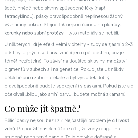
šedé, hnědé nebo skvrny způsobené léky (např.
tetracyklinou), pásky pravděpodobně nepřinesou žádný
významný pokrok. Stejně tak nejsou účinné na
plomby,
korunky nebo zubní protézy
- tyto materiály se nebělí.
U některých lidí je efekt velmi viditelný - zuby se zjasní o 2-3
odstíny. U jiných se barva změní jen o půl odstínu, což je
téměř nezřetelné. To závisí na tloušťce skloviny, množství
pigmentů v zubech a i na genetice. Pokud jste už někdy
dělali bělení u zubního lékaře a byl výsledek dobrý,
pravděpodobně budete spokojení i s páskami. Pokud jste ale
očekávali „bílou jako sníh“ barvu, budete možná zklamaní.
Co může jít špatně?
Bělicí pásky nejsou bez rizik. Nejčastější problém je
citlivost
zubů
. Po použití pásek můžete cítit, že zuby reagují na
studené nebo teplé nápoje. To je obvykle dočasné a