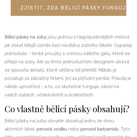
ZJISTIT, ZDA BĚLICÍ PÁSKY FUNGUJÍ P
Bělicí pásky na zuby
jsou jednou z nejpopulárnějších metod,
jak získat bílejší úsměv bez návštěvy zubního lékaře. Vypadají
jednoduše - tenké proužky s vrstvou bělícího gelu, které se
přilepí na zuby. Ale za tímto jednoduchým designem skrývá
se spousta detailů, které většina lidí přehlíží. Někdo je
považuje za zázračný řešení, jiní za plýtvání penězi. Pravda je
někde uprostřed - a to, co skutečně funguje, závisí na
vašich zubech, očekáváních a zvyklostech.
Co vlastně bělicí pásky obsahují?
Bělicí pásky na zuby obvykle obsahují jednu ze dvou
aktivních látek:
peroxid vodíku
nebo
peroxid karbamidu
. Tyto