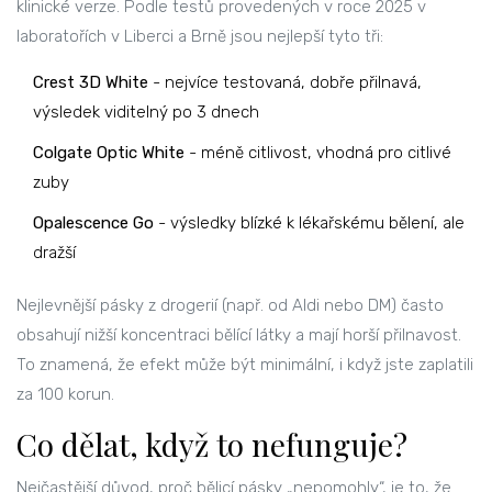
klinické verze. Podle testů provedených v roce 2025 v
laboratořích v Liberci a Brně jsou nejlepší tyto tři:
Crest 3D White
- nejvíce testovaná, dobře přilnavá,
výsledek viditelný po 3 dnech
Colgate Optic White
- méně citlivost, vhodná pro citlivé
zuby
Opalescence Go
- výsledky blízké k lékařskému bělení, ale
dražší
Nejlevnější pásky z drogerií (např. od Aldi nebo DM) často
obsahují nižší koncentraci bělící látky a mají horší přilnavost.
To znamená, že efekt může být minimální, i když jste zaplatili
za 100 korun.
Co dělat, když to nefunguje?
Nejčastější důvod, proč bělicí pásky „nepomohly“, je to, že