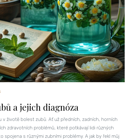
s
ubů a jejich diagnóza
u v životě bolest zubů. Ať už předních, zadních, horních
ích zdravotních problémů, které potkávají lidi různých
to spojena s různými zubními problémy. A jak by řekl můj