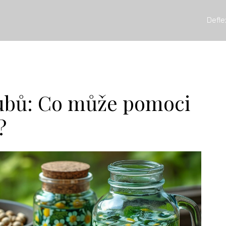
Defle
zubů: Co může pomoci
?