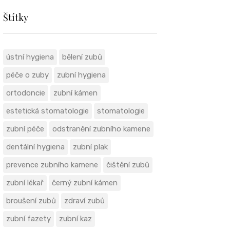
Štítky
ústní hygiena
bělení zubů
péče o zuby
zubní hygiena
ortodoncie
zubní kámen
estetická stomatologie
stomatologie
zubní péče
odstranění zubního kamene
dentální hygiena
zubní plak
prevence zubního kamene
čištění zubů
zubní lékař
černý zubní kámen
broušení zubů
zdraví zubů
zubní fazety
zubní kaz