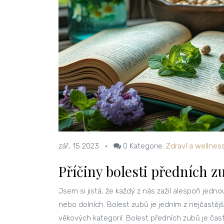
zář, 15 2023
•
0
Kategorie:
Zdraví a wellnes
Příčiny bolesti předních z
Jsem si jistá, že každý z nás zažil alespoň jedno
nebo dolních. Bolest zubů je jedním z nejčastějš
věkových kategorií. Bolest předních zubů je čas