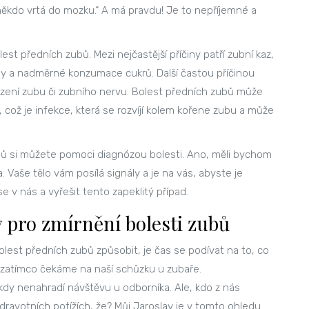
někdo vrtá do mozku.“ A má pravdu! Je to nepříjemné a
st předních zubů. Mezi nejčastější příčiny patří zubní kaz,
ny a nadměrné konzumace cukrů. Další častou příčinou
ození zubu či zubního nervu. Bolest předních zubů může
 což je infekce, která se rozvíjí kolem kořene zubu a může
 zubů si můžete pomoci diagnózou bolesti. Ano, měli bychom
a. Vaše tělo vám posílá signály a je na vás, abyste je
e v nás a vyřešit tento zapeklitý případ.
pro zmírnění bolesti zubů
lest předních zubů způsobit, je čas se podívat na to, co
 zatímco čekáme na naší schůzku u zubaře.
dy nenahradí návštěvu u odborníka. Ale, kdo z nás
dravotních potížích, že? Můj Jaroslav je v tomto ohledu