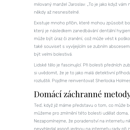
milovaný manžel Jaroslav: „To je jako když vám 
někdy až nesnesitelné.
Existuje mnoho příčin, které mohou způsobit bole
který je následkem zanedbávání dentální hygie
může být úraz či zranění, což může vést k pošk
také souviset s vyvíjejícím se zubním abscesem,
být velmi bolestivá.
Lidské tělo je fascinující. Při bolesti předních
si uvědomit, že je to jako malá detektivní příhod
rozluštili. Pojďme reinventovat Sherlocka Holmes
Domácí záchranné metody 
Teď, když již máme představu o tom, co může bo
můžeme pro zmírnění této bolesti udělat doma,
Nezapomínejme, že poradenství na internetu nik
nevyhledal aspoň jednou na internetu rady při z