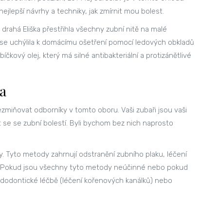
ejlepší návrhy a techniky, jak zmírnit mou bolest.
drahá Eliška přestřihla všechny zubní nitě na malé
em se uchýlila k domácímu ošetření pomocí ledových obkladů
ebíčkový olej, který má silné antibakteriální a protizánětlivé
a
ezmiňovat odborníky v tomto oboru. Vaši zubaři jsou vaši
 se se zubní bolestí. Byli bychom bez nich naprosto
. Tyto metody zahrnují odstranění zubního plaku, léčení
bu. Pokud jsou všechny tyto metody neúčinné nebo pokud
 endodontické léčbě (léčení kořenových kanálků) nebo