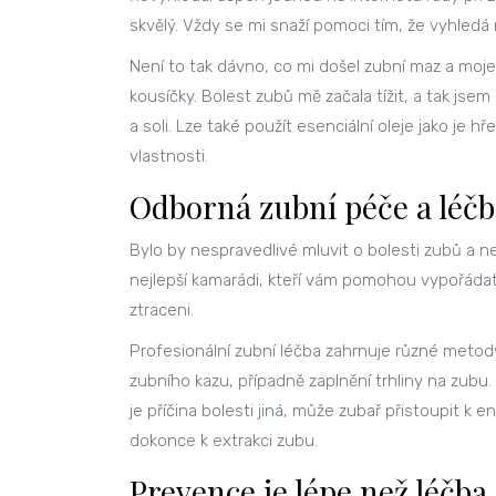
skvělý. Vždy se mi snaží pomoci tím, že vyhledá n
Není to tak dávno, co mi došel zubní maz a moje 
kousíčky. Bolest zubů mě začala tížit, a tak js
a soli. Lze také použít esenciální oleje jako je hř
vlastnosti.
Odborná zubní péče a léčb
Bylo by nespravedlivé mluvit o bolesti zubů a n
nejlepší kamarádi, kteří vám pomohou vypořádat
ztraceni.
Profesionální zubní léčba zahrnuje různé metody
zubního kazu, případně zaplnění trhliny na zu
je příčina bolesti jiná, může zubař přistoupit k
dokonce k extrakci zubu.
Prevence je lépe než léčba