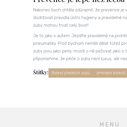
Nakonec bych chtěla zdůraznit, že prevence je vž
dodržovat pravidla ústní hygieny a pravidelně 
zuby mohou trvat celý život!
Je to jako s autem. Jezdíte pravidelně na prohlí
pneumatiky. Proč bychom neměli dělat totéž pro
zuby jsou jako perly, musíš o ně pečovat jako o 
připomeňme, že péče o zuby není luxus, ale ne
Štítky:
Bolest předních zubů
zmírnění bolesti
MENU