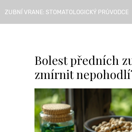
ZUBNÍ VRANE: STOMATOLOGICKÝ PRŮVODCE
Bolest předních 
zmírnit nepohodlí