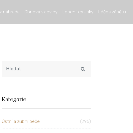
x náhrada
Obnova skloviny
Lepení korunky
Léčba zánětu
Kategorie
Ústní a zubní péče
(295)