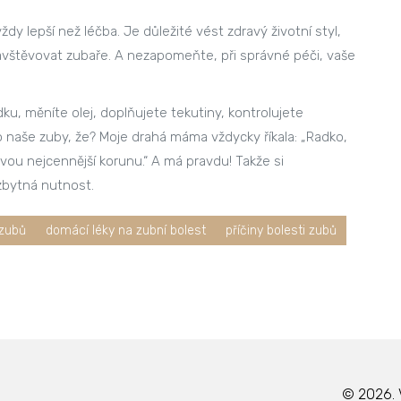
dy lepší než léčba. Je důležité vést zdravý životní styl,
navštěvovat zubaře. A nezapomeňte, při správné péči, vaše
dku, měníte olej, doplňujete tekutiny, kontrolujete
 naše zuby, že? Moje drahá máma vždycky říkala: „Radko,
tvou nejcennější korunu.“ A má pravdu! Takže si
zbytná nutnost.
 zubů
domácí léky na zubní bolest
příčiny bolesti zubů
© 2026. 