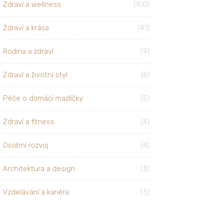
Zdraví a wellness
(100)
Zdraví a krása
(41)
Rodina a zdraví
(9)
Zdraví a životní styl
(6)
Péče o domácí mazlíčky
(5)
Zdraví a fitness
(4)
Osobní rozvoj
(4)
Architektura a design
(3)
Vzdelávání a kariéra
(3)