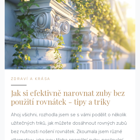
ZDRAVÍ A KRÁSA
Jak si efektivně narovnat zuby bez
použití rovnátek - tipy a triky
Ahoj všichni, rozhodla jsem se s vámi podělit o několik
užitečných triků, jak můžete dosáhnout rovných zubů
bez nutnosti nošení rovnátek. Zkoumala jsem různé