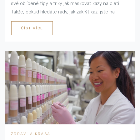
své oblíbené tipy a triky jak maskovat kazy na pleti.
Takže, pokud hledáte rady, jak zakrýt kaz, jste na
správném místě. Od jednoduchých korektorů po
sofistikované techniky makeupu - tady je moje tajná
ČÍST VÍCE
zbraň pro dosažení dokonalého vzhledu. Sledujte můj
blog a učte se jak zakrýt kaz pomocí mých
kosmetických triků.
ZDRAVÍ A KRÁSA