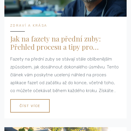
ZDRAVÍ A KRÁSA
Jak na fazety na přední zuby:
Přehled procesu a tipy pro
dokonalý úsměv
Fazety na přední zuby se stávají stále oblíbenějším
způsobem, jak dosáhnout dokonalého úsměvu. Tento
článek vám poskytne ucelený náhled na proces
aplikace fazet od začátku až do konce, včetně toho,
co můžete očekávat během každého kroku. Získáte
užitečné tipy, jak se připravit na tento zákrok, jak
pečovat o své nové fazety a jaké výhody toto
ČÍST VÍCE
estetické řešení nabízí. Přečtěte si tento článek a
zjistěte, zda jsou fazety správnou volbou pro váš
úsměv.