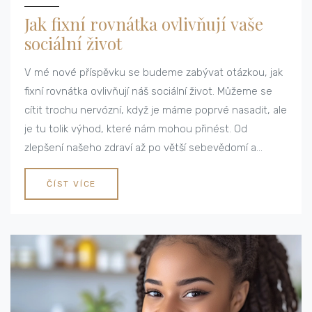
Jak fixní rovnátka ovlivňují vaše
sociální život
V mé nové příspěvku se budeme zabývat otázkou, jak
fixní rovnátka ovlivňují náš sociální život. Můžeme se
cítit trochu nervózní, když je máme poprvé nasadit, ale
je tu tolik výhod, které nám mohou přinést. Od
zlepšení našeho zdraví až po větší sebevědomí a
přitažlivost. Připojte se ke mně, ať prozkoumáme tento
zajímavý téma společně!
ČÍST VÍCE