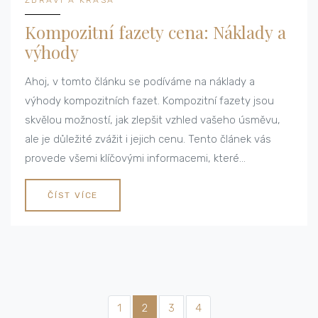
Kompozitní fazety cena: Náklady a
výhody
Ahoj, v tomto článku se podíváme na náklady a
výhody kompozitních fazet. Kompozitní fazety jsou
skvělou možností, jak zlepšit vzhled vašeho úsměvu,
ale je důležité zvážit i jejich cenu. Tento článek vás
provede všemi klíčovými informacemi, které
potřebujete znát. Klíčovým bodem je, že náklady
mohou být vysoké, ale výhody mohou být mnohem
ČÍST VÍCE
větší. Přeji vám příjemné čtení!
1
2
3
4