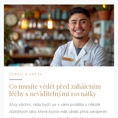
ZDRAVÍ A KRÁSA
Co musíte vědět před zahájením
léčby s neviditelnými rovnátky
Ahoj všichni, ráda bych se s vámi podělila o několik
důležitých věcí, které byste měli vědět před zahájením