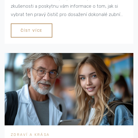
zkušenosti a poskytnu vám informace o tom, jak si
vybrat ten pravý čistič pro dosažení dokonalé zubní
hygieny. Jednotlivé modely jsem porovnávala zejména
z hlediska efektivity, pohodlí při používání a cenové
ČÍST VÍCE
dostupnosti. Uvidíte, že správná péče o zuby vůbec
nemusí být komplikovaná!
ZDRAVÍ A KRÁSA