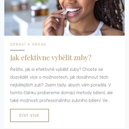
ZDRAVÍ A KRÁSA
Jak efektivne vybělit zuby?
Řešíte, jak si efektivně vybělit zuby? Chcete se
dozvědět více o možnostech, jak dosáhnout těch
nejbělejších zub? Jsem tady, abych vám poradila. V
tomto článku probereme domácí metody bělení, ale
také možnosti profesionálního zubního bělení. Ve
všem, co děláme, je pro nás důležité bezpečí, takže
také probereme, jak bělit zuby bez rizika.
ČÍST VÍCE