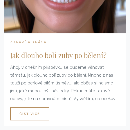
ZDRAVÍ A KRÁSA
Jak dlouho bolí zuby po bělení?
Ahoj, v dnešním příspěvku se budeme věnovat
tématu, jak dlouho bolí zuby po bělení. Mnoho z nás
touží po perlově bílém úsměvu, ale občas si nejsme
jisti, jaké mohou být následky. Pokud máte takové
obavy, jste na správném místě. Vysvětlím, co očekávat
po bělení a jak se postarat o své zuby, abyste
minimalizovali nepříjemné pocity. Připojte se ke mně na
ČÍST VÍCE
této cestě k získání hezčího úsměvu bez bolesti.