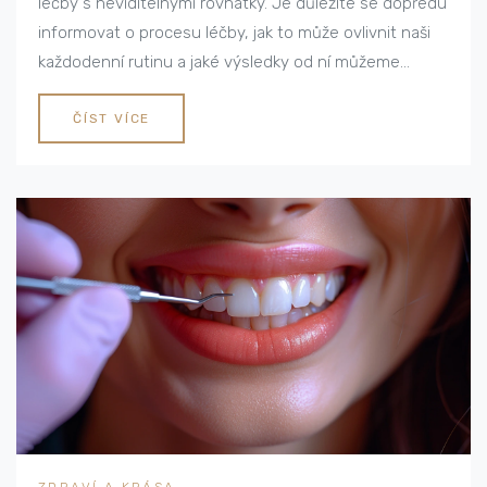
léčby s neviditelnými rovnátky. Je důležité se dopředu
informovat o procesu léčby, jak to může ovlivnit naši
každodenní rutinu a jaké výsledky od ní můžeme
očekávat. Také probereme některé běžné obavy, které
lidé mají před zahájením takové léčby. Tak se pojďme
ČÍST VÍCE
na to společně podívat!
ZDRAVÍ A KRÁSA