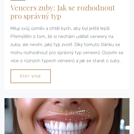
Veneers zuby: Jak se rozhodnout
pro správný typ
Miluji svůj úsměv a chtěl bych, aby byl ještě lepší.
Přemýšlím o tom, že si nechám udělat veneery na
zuby, ale nevím, jaký typ zvolit. Díky tomuto článku se
mohu rozhodnout pro správný typ veneerů. Dozvím se
více o různých typech veneerů a jak se starat o zuby s
veneery. Je to perfektní průvodce pro všechny, kdo
uvažují o veneerech.
ČÍST VÍCE