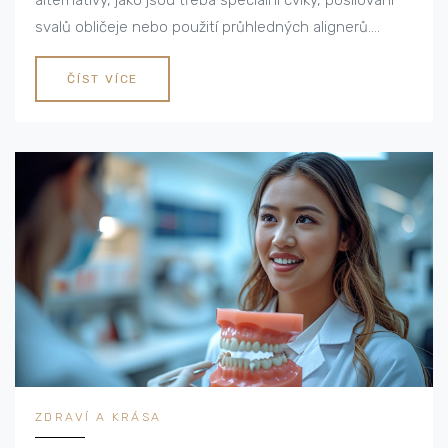
alternativy, jako jsou třeba speciální cviky, posilování
svalů obličeje nebo použití průhledných alignerů.
Ukážu vám, jaké výsledky lze očekávat, a také podělím
o své osobní zkušenosti s touto tématikou. Myslím si,
ČÍST VÍCE
že je důležité mít krásný úsměv a také věřím, že to
dokážeme správnou péčí a trpělivostí dosáhnout i bez
odborného zákroku.
ZDRAVÍ A KRÁSA