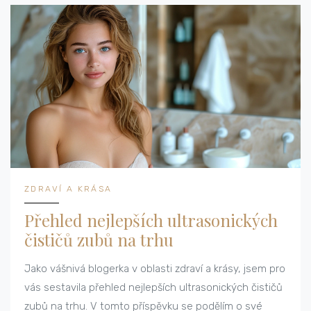
ZDRAVÍ A KRÁSA
Přehled nejlepších ultrasonických
čističů zubů na trhu
Jako vášnivá blogerka v oblasti zdraví a krásy, jsem pro
vás sestavila přehled nejlepších ultrasonických čističů
zubů na trhu. V tomto příspěvku se podělím o své