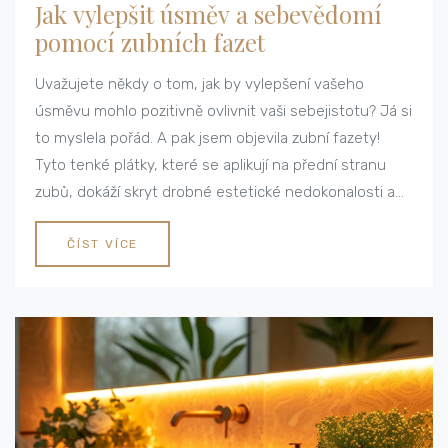
Jak vylepšit úsměv a sebevědomí
pomocí zubních fazet
Uvažujete někdy o tom, jak by vylepšení vašeho
úsměvu mohlo pozitivně ovlivnit vaši sebejistotu? Já si
to myslela pořád. A pak jsem objevila zubní fazety!
Tyto tenké plátky, které se aplikují na přední stranu
zubů, dokáží skryt drobné estetické nedokonalosti a
dodají vaší tváři nový lesk. Podělím se s vámi o to, jak
mi fazety pomohly znovu nalézt můj ztracený úsměv a
ČÍST VÍCE
přinesly zpět sebevědomí v každodenním životě.