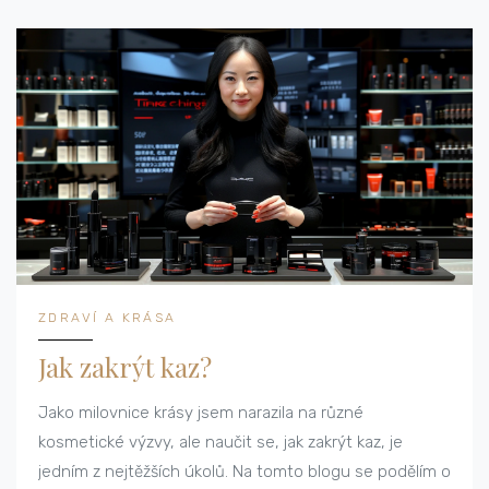
ZDRAVÍ A KRÁSA
Jak zakrýt kaz?
Jako milovnice krásy jsem narazila na různé
kosmetické výzvy, ale naučit se, jak zakrýt kaz, je
jedním z nejtěžších úkolů. Na tomto blogu se podělím o