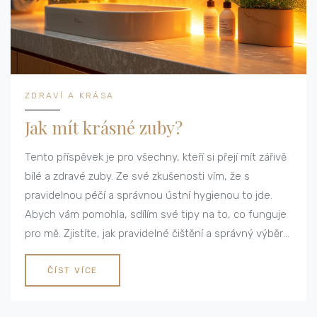
ZDRAVÍ A KRÁSA
Jak mít krásné zuby?
Tento příspěvek je pro všechny, kteří si přejí mít zářivě
bílé a zdravé zuby. Ze své zkušenosti vím, že s
pravidelnou péčí a správnou ústní hygienou to jde.
Abych vám pomohla, sdílím své tipy na to, co funguje
pro mě. Zjistíte, jak pravidelné čištění a správný výběr
zubní pasty může udělat zázraky. Dozvíte se také o
možnostech bělení zubů.
ČÍST VÍCE