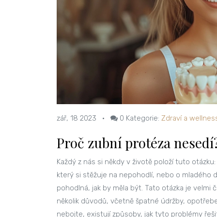
zář, 18 2023
•
0
Kategorie:
Zdraví a wellnes
Proč zubní protéza nesedí
Každý z nás si někdy v životě položí tuto otázk
který si stěžuje na nepohodlí, nebo o mladého do
pohodlná, jak by měla být. Tato otázka je velmi 
několik důvodů, včetně špatné údržby, opotřebe
nebojte, existují způsoby, jak tyto problémy řeši