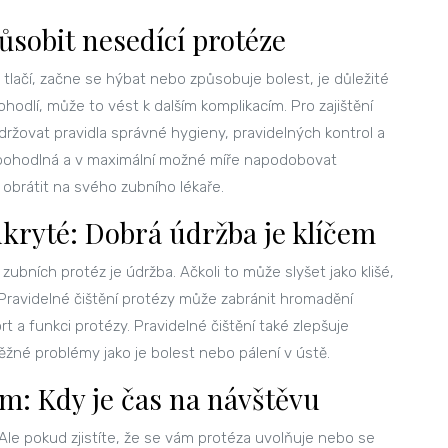
působit nesedící protéze
tlačí, začne se hýbat nebo způsobuje bolest, je důležité
hodlí, může to vést k dalším komplikacím. Pro zajištění
držovat pravidla správné hygieny, pravidelných kontrol a
 pohodlná a v maximální možné míře napodobovat
 obrátit na svého zubního lékaře.
dkryté: Dobrá údržba je klíčem
zubních protéz je údržba. Ačkoli to může slyšet jako klišé,
. Pravidelné čištění protézy může zabránit hromadění
t a funkci protézy. Pravidelné čištění také zlepšuje
žné problémy jako je bolest nebo pálení v ústě.
m: Kdy je čas na návštěvu
Ale pokud zjistíte, že se vám protéza uvolňuje nebo se