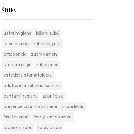
Štítky
ústní hygiena
bělení zubů
péče o zuby
zubní hygiena
ortodoncie
zubní kámen
stomatologie
zubní péče
estetická stomatologie
odstranění zubního kamene
dentální hygiena
zubní plak
prevence zubního kamene
zubní lékař
čištění zubů
černý zubní kámen
broušení zubů
zdraví zubů