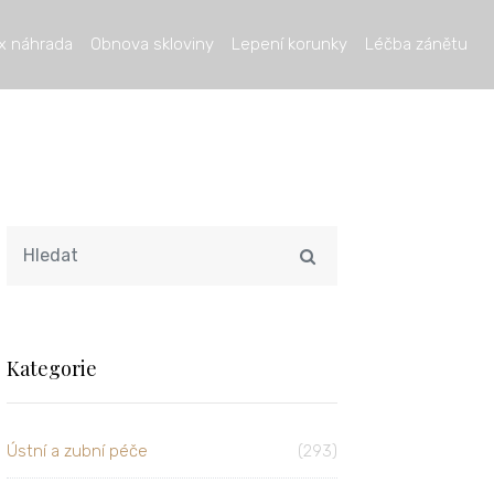
x náhrada
Obnova skloviny
Lepení korunky
Léčba zánětu
Kategorie
Ústní a zubní péče
(293)