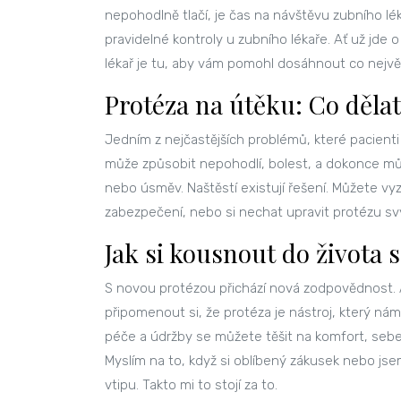
nepohodlně tlačí, je čas na návštěvu zubního lé
pravidelné kontroly u zubního lékaře. Ať už jd
lékař je tu, aby vám pomohl dosáhnout co největ
Protéza na útěku: Co dělat
Jedním z nejčastějších problémů, které pacienti 
může způsobit nepohodlí, bolest, a dokonce může 
nebo úsměv. Naštěstí existují řešení. Můžete vyz
zabezpečení, nebo si nechat upravit protézu s
Jak si kousnout do života 
S novou protézou přichází nová zodpovědnost. A
připomenout si, že protéza je nástroj, který nám
péče a údržby se můžete těšit na komfort, sebev
Myslím na to, když si oblíbený zákusek nebo j
vtipu. Takto mi to stojí za to.