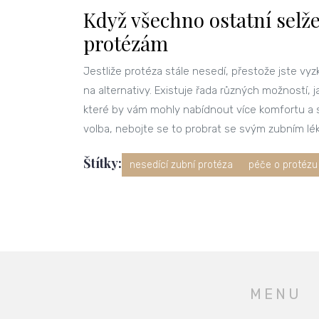
Když všechno ostatní selže
protézám
Jestliže protéza stále nesedí, přestože jste vy
na alternativy. Existuje řada různých možností,
které by vám mohly nabídnout více komfortu a st
volba, nebojte se to probrat se svým zubním lék
Štítky:
nesedící zubní protéza
péče o protézu
MENU