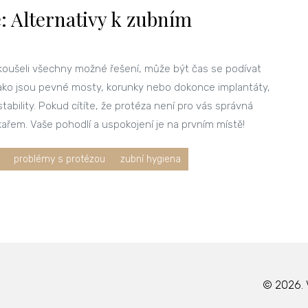
: Alternativy k zubním
zkoušeli všechny možné řešení, může být čas se podívat
 jako jsou pevné mosty, korunky nebo dokonce implantáty,
ability. Pokud cítíte, že protéza není pro vás správná
ařem. Vaše pohodlí a uspokojení je na prvním místě!
problémy s protézou
zubní hygiena
© 2026. 