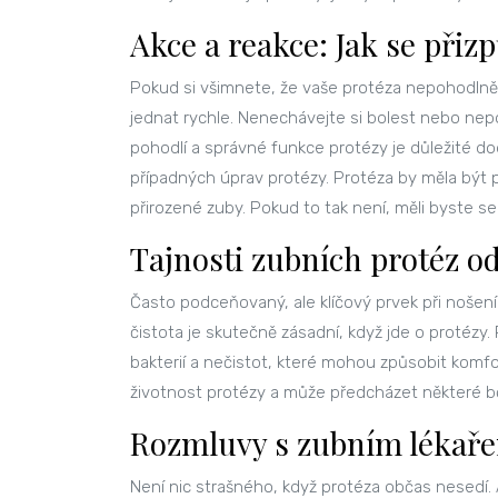
Akce a reakce: Jak se přiz
Pokud si všimnete, že vaše protéza nepohodlně 
jednat rychle. Nenechávejte si bolest nebo nepo
pohodlí a správné funkce protézy je důležité do
případných úprav protézy. Protéza by měla být
přirozené zuby. Pokud to tak není, měli byste se
Tajnosti zubních protéz o
Často podceňovaný, ale klíčový prvek při nošení 
čistota je skutečně zásadní, když jde o protézy
bakterií a nečistot, které mohou způsobit komfor
životnost protézy a může předcházet některé bě
Rozmluvy s zubním lékaře
Není nic strašného, když protéza občas nesedí. 