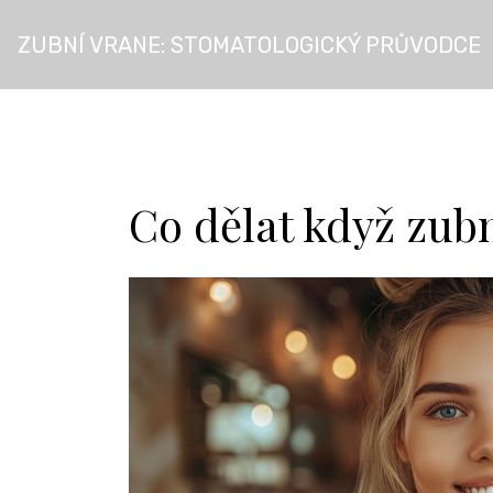
ZUBNÍ VRANE: STOMATOLOGICKÝ PRŮVODCE
Co dělat když zub