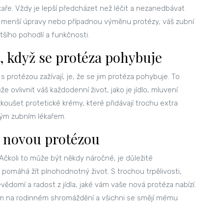
kaře. Vždy je lepší předcházet než léčit a nezanedbávat
e o menší úpravy nebo případnou výměnu protézy, váš zubní
šího pohodlí a funkčnosti.
, když se protéza pohybuje
s protézou zažívají, je, že se jim protéza pohybuje. To
ovlivnit váš každodenní život, jako je jídlo, mluvení
koušet protetické krémy, které přidávají trochu extra
vým zubním lékařem.
s novou protézou
čkoli to může být někdy náročné, je důležité
 pomáhá žít plnohodnotný život. S trochou trpělivosti,
ědomí a radost z jídla, jaké vám vaše nová protéza nabízí.
sem na rodinném shromáždění a všichni se smějí mému