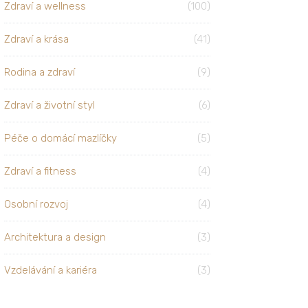
Zdraví a wellness
(100)
Zdraví a krása
(41)
Rodina a zdraví
(9)
Zdraví a životní styl
(6)
Péče o domácí mazlíčky
(5)
Zdraví a fitness
(4)
Osobní rozvoj
(4)
Architektura a design
(3)
Vzdelávání a kariéra
(3)