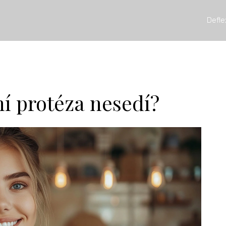
Defle
ní protéza nesedí?