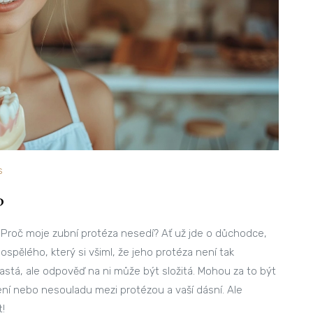
s
?
u: Proč moje zubní protéza nesedí? Ať už jde o důchodce,
spělého, který si všiml, že jeho protéza není tak
častá, ale odpověď na ni může být složitá. Mohou za to být
ní nebo nesouladu mezi protézou a vaší dásní. Ale
t!