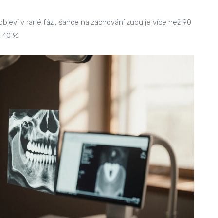
objeví v rané fázi, šance na zachování zubu je více než 90
 40 %.