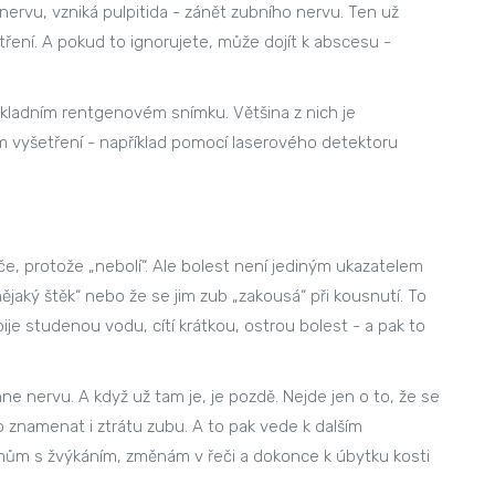
nervu, vzniká pulpitida - zánět zubního nervu. Ten už
tření. A pokud to ignorujete, může dojít k abscesu -
základním rentgenovém snímku. Většina z nich je
ém vyšetření - například pomocí laserového detektoru
če, protože „nebolí“. Ale bolest není jediným ukazatelem
 „nějaký štěk“ nebo že se jim zub „zakousá“ při kousnutí. To
pije studenou vodu, cítí krátkou, ostrou bolest - a pak to
e nervu. A když už tam je, je pozdě. Nejde jen o to, že se
znamenat i ztrátu zubu. A to pak vede k dalším
ům s žvýkáním, změnám v řeči a dokonce k úbytku kosti