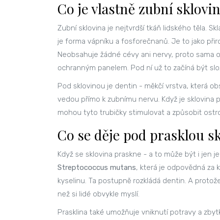
Co je vlastně zubní sklovi
Zubní sklovina je nejtvrdší tkáň lidského těla. S
je forma vápníku a fosforečnanů. Je to jako přir
Neobsahuje žádné cévy ani nervy, proto sama o 
ochranným panelem. Pod ní už to začíná být slož
Pod sklovinou je dentin - měkčí vrstva, která ob
vedou přímo k zubnímu nervu. Když je sklovina 
mohou tyto trubičky stimulovat a způsobit ostro
Co se děje pod prasklou s
Když se sklovina praskne - a to může být i jen je
Streptococcus mutans
, která je odpovědná za k
kyselinu. Ta postupně rozkládá dentin. A protože
než si lidé obvykle myslí.
Prasklina také umožňuje vniknutí potravy a zbyt