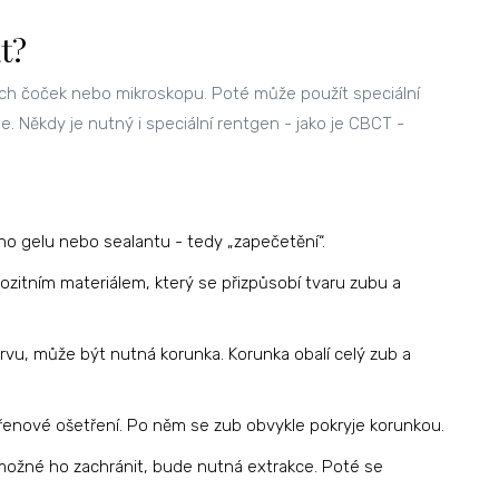
t?
ích čoček nebo mikroskopu. Poté může použít speciální
 je. Někdy je nutný i speciální rentgen - jako je CBCT -
ého gelu nebo sealantu - tedy „zapečetění“.
zitním materiálem, který se přizpůsobí tvaru zubu a
ervu, může být nutná korunka. Korunka obalí celý zub a
enové ošetření. Po něm se zub obvykle pokryje korunkou.
ožné ho zachránit, bude nutná extrakce. Poté se