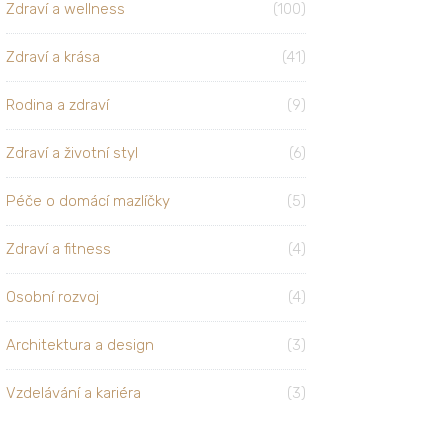
Zdraví a wellness
(100)
Zdraví a krása
(41)
Rodina a zdraví
(9)
Zdraví a životní styl
(6)
Péče o domácí mazlíčky
(5)
Zdraví a fitness
(4)
Osobní rozvoj
(4)
Architektura a design
(3)
Vzdelávání a kariéra
(3)