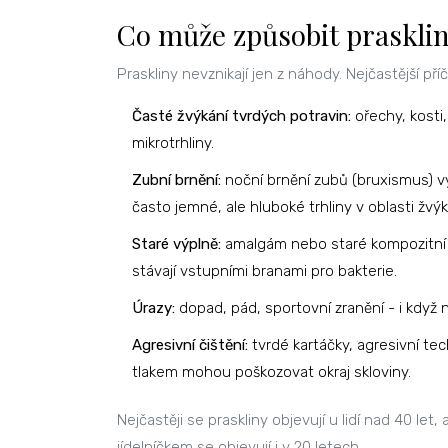
Co může způsobit praskli
Praskliny nevznikají jen z náhody. Nejčastější příč
Časté žvýkání tvrdých potravin:
ořechy, kosti
mikrotrhliny.
Zubní brnění:
noční brnění zubů (bruxismus) vy
často jemné, ale hluboké trhliny v oblasti žvý
Staré výplně:
amalgám nebo staré kompozitní v
stávají vstupními branami pro bakterie.
Úrazy:
dopad, pád, sportovní zranění - i když 
Agresivní čištění:
tvrdé kartáčky, agresivní tec
tlakem mohou poškozovat okraj skloviny.
Nejčastěji se praskliny objevují u lidí nad 40 let
jídelníčkem se objevují i v 20 letech.