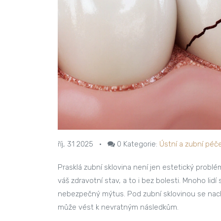
říj, 31 2025
•
0
Kategorie:
Ústní a zubní péč
Prasklá zubní sklovina není jen estetický problé
váš zdravotní stav, a to i bez bolesti. Mnoho lidí 
nebezpečný mýtus. Pod zubní sklovinou se nachází
může vést k nevratným následkům.