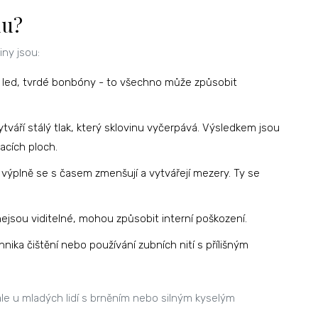
nu?
iny jsou:
, led, tvrdé bonbóny - to všechno může způsobit
tváří stálý tlak, který sklovinu vyčerpává. Výsledkem jsou
kacích ploch.
ýplně se s časem zmenšují a vytvářejí mezery. Ty se
nejsou viditelné, mohou způsobit interní poškození.
hnika čištění nebo používání zubních nití s přílišným
, ale u mladých lidí s brněním nebo silným kyselým