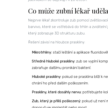
Co může zubní lékař uděla
Nejprve lékař zkontroluje zub pomocí zvětšovac
barvivo, které se vstřebává do trhlin a zviditelní
který zobrazuje 3D strukturu zubu.
Řešení závisí na hloubce praskliny:
Mikrotrhliny:
stačí leštění a aplikace fluoridov
Středně hluboké praskliny:
zub se vyplní kompo
zabraňuje dalšímu pronikání bakterií.
Hluboké praskliny:
pokud se prasklina blíží k n
chrání ho před dalším poškozením.
Praskliny, které dosáhly nervu:
potřebujete koř
Zub, který je příliš poškozený:
pokud už není m
doporučuje implantát nebo most.