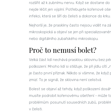
rozšířit až k zubnímu nervu. Když se dostane do 
nejde léčit jen výplní. Potřebujete kořenové oše
infekci, která se šíří do čelisti a dokonce do krku.
Nejhorší je, že praskliny často nejsou vidět na 
mikroskopická a objeví se jen při specializovan
nebo digitálního zubařského mikroskopu.
Proč to nemusí bolet?
Velká část lidí nechává prasklou sklovinu bez pé
poškození. Mnoho lidí si stěžuje, že při jídlu cítí
je často první příznak. Někdo si všimne, že když 
zmizí. To je signál, že sklovina není celistvá.
Bolest se objeví až tehdy, když poškození dosáhn
musíte podrobit kořenovému ošetření - může to 
problémům: posunutí sousedních zubů, problém
v čelisti.