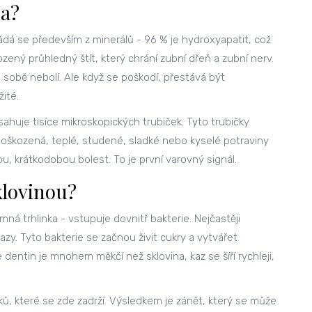
na?
kládá se především z minerálů - 96 % je hydroxyapatit, což
ozený průhledný štít, který chrání zubní dřeň a zubní nerv.
sobě nebolí. Ale když se poškodí, přestává být
ité.
sahuje tisíce mikroskopických trubiček. Tyto trubičky
poškozená, teplé, studené, sladké nebo kyselé potraviny
u, krátkodobou bolest. To je první varovný signál.
klovinou?
mná trhlinka - vstupuje dovnitř bakterie. Nejčastěji
azy. Tyto bakterie se začnou živit cukry a vytvářet
 dentin je mnohem měkčí než sklovina, kaz se šíří rychleji,
ků, které se zde zadrží. Výsledkem je zánět, který se může