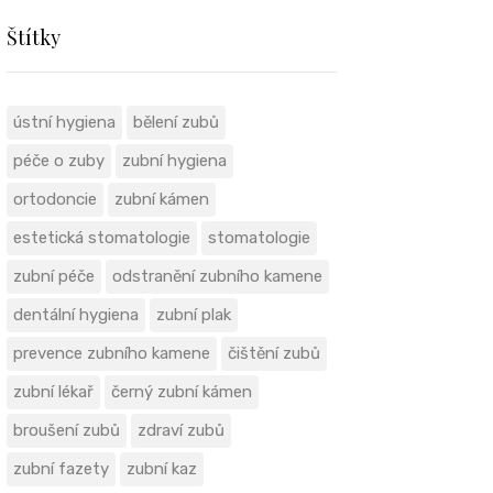
Štítky
ústní hygiena
bělení zubů
péče o zuby
zubní hygiena
ortodoncie
zubní kámen
estetická stomatologie
stomatologie
zubní péče
odstranění zubního kamene
dentální hygiena
zubní plak
prevence zubního kamene
čištění zubů
zubní lékař
černý zubní kámen
broušení zubů
zdraví zubů
zubní fazety
zubní kaz