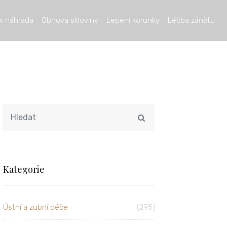
x náhrada
Obnova skloviny
Lepení korunky
Léčba zánětu
Kategorie
Ústní a zubní péče
(295)