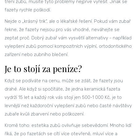
tření zubů, musíte tyto problémy nejprve vyřešit. Jinak se
fazety rychle poškodí.
Nejde o „krásný trik“, ale o lékařské řešení. Pokud vám zubař
řekne, že fazety nejsou pro vás vhodné, neváhejte se
zeptat proč. Dobrý zubař vám vysvětlí alternativy - například
vylepšení zubů pomocí kompozitních výplní, ortodontického
zařízení nebo zubního blečení.
Je to stojí za peníze?
Když se podíváte na cenu, může se zdát, že fazety jsou
drahé. Ale když si spočítáte, že jedna keramická fazeta
vydrží 15 let a každý rok vás stojí jen 500-1 000 Kč, je to
levnější než každoroční vylepšení zubů nebo časté návštěvy
zubaře kvůli zbarvení nebo poškození.
Kromě toho: estetika zubů ovlivňuje sebevědomí. Mnoho lidí
říká, že po fazetách se cítí více otevřeně, mluví více a