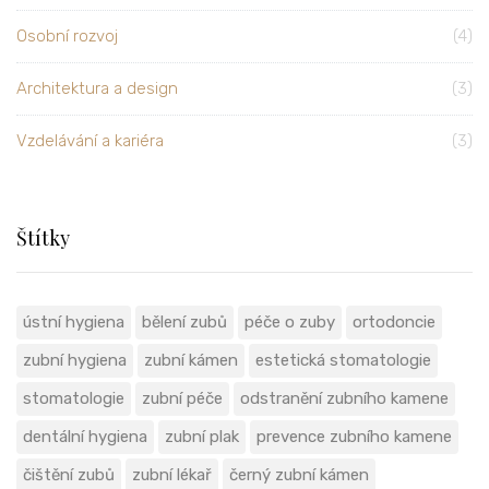
Osobní rozvoj
(4)
Architektura a design
(3)
Vzdelávání a kariéra
(3)
Štítky
ústní hygiena
bělení zubů
péče o zuby
ortodoncie
zubní hygiena
zubní kámen
estetická stomatologie
stomatologie
zubní péče
odstranění zubního kamene
dentální hygiena
zubní plak
prevence zubního kamene
čištění zubů
zubní lékař
černý zubní kámen