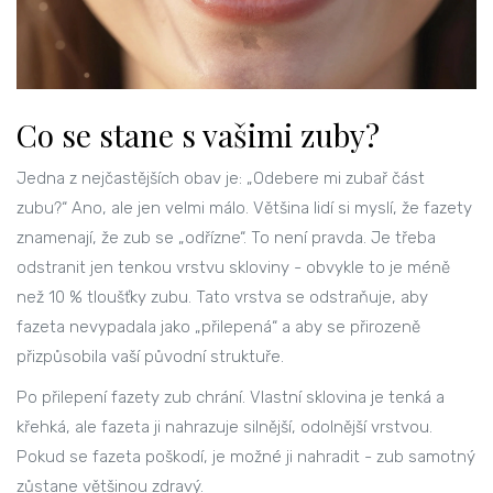
Co se stane s vašimi zuby?
Jedna z nejčastějších obav je: „Odebere mi zubař část
zubu?“ Ano, ale jen velmi málo. Většina lidí si myslí, že fazety
znamenají, že zub se „odřízne“. To není pravda. Je třeba
odstranit jen tenkou vrstvu skloviny - obvykle to je méně
než 10 % tloušťky zubu. Tato vrstva se odstraňuje, aby
fazeta nevypadala jako „přilepená“ a aby se přirozeně
přizpůsobila vaší původní struktuře.
Po přilepení fazety zub chrání. Vlastní sklovina je tenká a
křehká, ale fazeta ji nahrazuje silnější, odolnější vrstvou.
Pokud se fazeta poškodí, je možné ji nahradit - zub samotný
zůstane většinou zdravý.