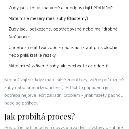
Zuby jsou lehce zbarvené a neodpovídají bělící léčbě
Máte malé mezery mezi zuby (diastemy)
Zuby jsou poškozené, opotřebované nebo mají drobné
škrábance
Chcete změnit tvar zubů - například zkrátit příliš dlouhé
nebo příliš krátké řezáky
Máte mírně zkřivené zuby, ale nechcete ortodontii
Nepoužívají se, když máte silné zubní kazy, vážně poškozené
zuby nebo brnění (zubní tření). V těchto případech je
potřeba nejprve léčit základní problém - jinak fazety padnou
nebo se poškodí.
Jak probíhá proces?
Postup je jednoduchý a obvykle trvá dvě návštěvy u zubaře.