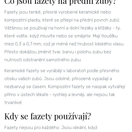
Co jsou fazety na přední zuby?
Fazety jsou tenké, přesně vyrobené keramické nebo
kompozitní placky, které se přilepí na přední povrch zubů.
Většinou se používají na horní a dolní řezáky a křižáky - ty,
které vidíte, když mluvíte nebo se smějete. Mají tloušťku
mezi 0,3 a 0,7 mm, což je méně než hrubost lidského vlasu.
Přesto dokážou změnit tvar, barvu i polohu zubu bez
nutnosti odstranění samotného zubu.
Keramické fazety se vyrábějí v laboratoři podle přesného
otisku vašich zubů. Jsou odolné, přirozeně vypadají a
nezbarvují se časem. Kompozitní fazety se naopak vytvářejí
přímo v ústech lékaře - rychleji a levněji, ale nejsou tak
trvanlivé.
Kdy se fazety používají?
Fazety nejsou pro každého. Jsou ideální, když: