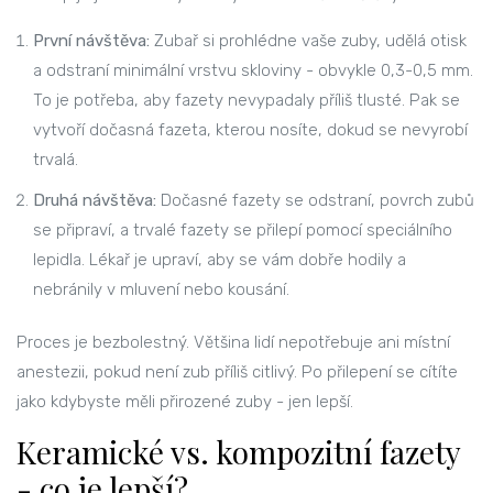
První návštěva:
Zubař si prohlédne vaše zuby, udělá otisk
a odstraní minimální vrstvu skloviny - obvykle 0,3-0,5 mm.
To je potřeba, aby fazety nevypadaly příliš tlusté. Pak se
vytvoří dočasná fazeta, kterou nosíte, dokud se nevyrobí
trvalá.
Druhá návštěva:
Dočasné fazety se odstraní, povrch zubů
se připraví, a trvalé fazety se přilepí pomocí speciálního
lepidla. Lékař je upraví, aby se vám dobře hodily a
nebránily v mluvení nebo kousání.
Proces je bezbolestný. Většina lidí nepotřebuje ani místní
anestezii, pokud není zub příliš citlivý. Po přilepení se cítíte
jako kdybyste měli přirozené zuby - jen lepší.
Keramické vs. kompozitní fazety
- co je lepší?