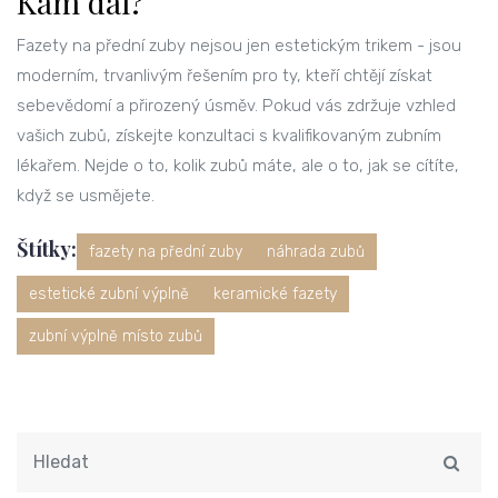
Kam dál?
Fazety na přední zuby nejsou jen estetickým trikem - jsou
moderním, trvanlivým řešením pro ty, kteří chtějí získat
sebevědomí a přirozený úsměv. Pokud vás zdržuje vzhled
vašich zubů, získejte konzultaci s kvalifikovaným zubním
lékařem. Nejde o to, kolik zubů máte, ale o to, jak se cítíte,
když se usmějete.
Štítky:
fazety na přední zuby
náhrada zubů
estetické zubní výplně
keramické fazety
zubní výplně místo zubů