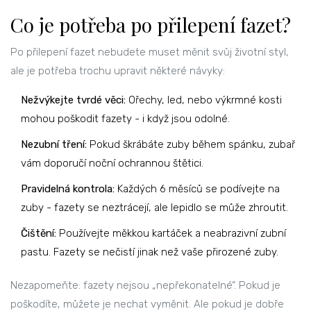
Co je potřeba po přilepení fazet?
Po přilepení fazet nebudete muset měnit svůj životní styl,
ale je potřeba trochu upravit některé návyky:
Nežvýkejte tvrdé věci:
Ořechy, led, nebo výkrmné kosti
mohou poškodit fazety - i když jsou odolné.
Nezubní tření:
Pokud škrábáte zuby během spánku, zubař
vám doporučí noční ochrannou štětici.
Pravidelná kontrola:
Každých 6 měsíců se podívejte na
zuby - fazety se neztrácejí, ale lepidlo se může zhroutit.
Čištění:
Používejte měkkou kartáček a neabrazivní zubní
pastu. Fazety se nečistí jinak než vaše přirozené zuby.
Nezapomeňte: fazety nejsou „nepřekonatelné“. Pokud je
poškodíte, můžete je nechat vyměnit. Ale pokud je dobře