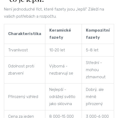
Není jednoduché říct, které fazety jsou „lepší“. Záleží na
vašich potřebách a rozpočtu.
Keramické
Kompozitní
Charakteristika
fazety
fazety
Trvanlivost
10-20 let
5-8 let
Střední -
Odolnost proti
Výborná -
mohou
zbarvení
nezbarvují se
ztmavnout
Nejlepší -
Dobrý, ale
Přirozený vzhled
odrážejí světlo
méně
jako sklovina
přirozený
Cena za jeden
8 000-15 000
3 000-6 000