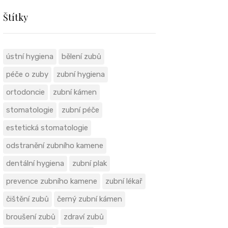
Štítky
ústní hygiena
bělení zubů
péče o zuby
zubní hygiena
ortodoncie
zubní kámen
stomatologie
zubní péče
estetická stomatologie
odstranění zubního kamene
dentální hygiena
zubní plak
prevence zubního kamene
zubní lékař
čištění zubů
černý zubní kámen
broušení zubů
zdraví zubů