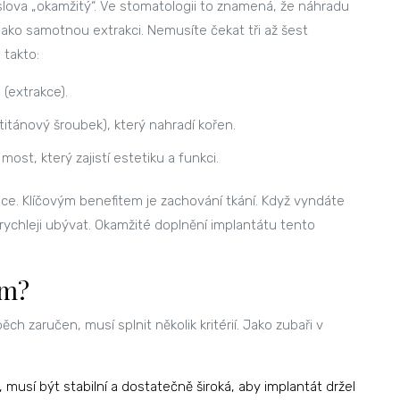
slova „okamžitý“. Ve stomatologii to znamená, že náhradu
ako samotnou extrakci. Nemusíte čekat tři až šest
 takto:
(extrakce).
(titánový šroubek), který nahradí kořen.
st, který zajistí estetiku a funkci.
ace
. Klíčovým benefitem je zachování tkání. Když vyndáte
rychleji ubývat. Okamžité doplnění implantátu tento
em?
h zaručen, musí splnit několik kritérií. Jako zubaři v
 musí být stabilní a dostatečně široká, aby implantát držel