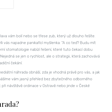
hlava vám bolí nebo se třese zub, který už dlouho řešíte.
li vás napadne panikařící myšlenka: "A co teď? Budu mít
rní stomatologie nabízí řešení, které tuto čekací dobu
. Nejedná se jen o rychlost, ale o strategii, která zachovává
diční čekání.
diátní náhrada obnáší, zda je vhodná právě pro vás, a jak
Přinášíme vám jasný přehled bez zbytečného odborného
 při návštěvě ordinace v Ostravě nebo jinde v České
hrada?