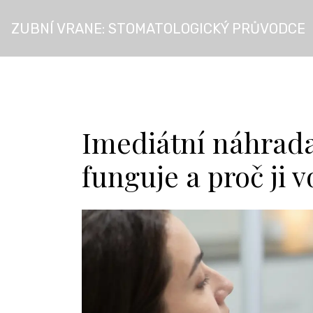
ZUBNÍ VRANE: STOMATOLOGICKÝ PRŮVODCE
Imediátní náhrada 
funguje a proč ji v