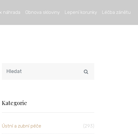
x náhrada
Obnova skloviny
Lepení korunky
Léčba zánětu
Kategorie
Ústní a zubní péče
(293)