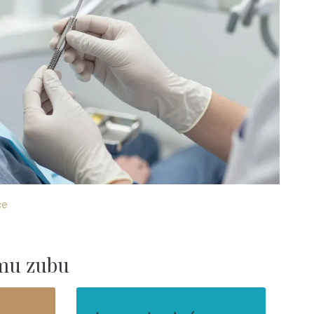
če
ému zubu