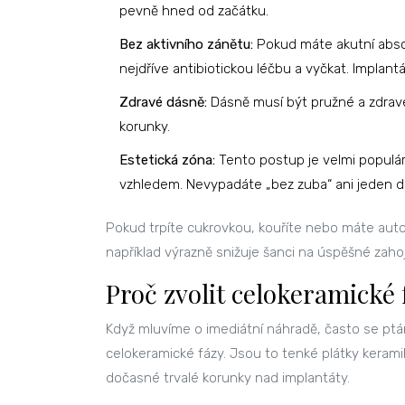
pevně hned od začátku.
Bez aktivního zánětu:
Pokud máte akutní absc
nejdříve antibiotickou léčbu a vyčkat. Implant
Zdravé dásně:
Dásně musí být pružné a zdravé
korunky.
Estetická zóna:
Tento postup je velmi populár
vzhledem. Nevypadáte „bez zuba“ ani jeden d
Pokud trpíte cukrovkou, kouříte nebo máte autoi
například výrazně snižuje šanci na úspěšné zaho
Proč zvolit celokeramické 
Když mluvíme o imediátní náhradě, často se ptá
celokeramické fázy
. Jsou to tenké plátky kerami
dočasné trvalé korunky nad implantáty.