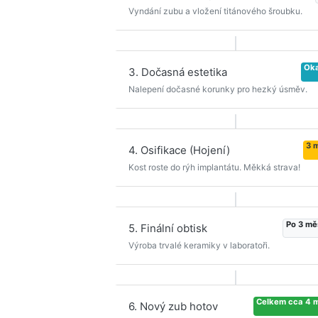
Vyndání zubu a vložení titánového šroubku.
Ok
3. Dočasná estetika
Nalepení dočasné korunky pro hezký úsměv.
3 
4. Osifikace (Hojení)
Kost roste do rýh implantátu. Měkká strava!
Po 3 mě
5. Finální obtisk
Výroba trvalé keramiky v laboratoři.
Celkem cca 4 
6. Nový zub hotov