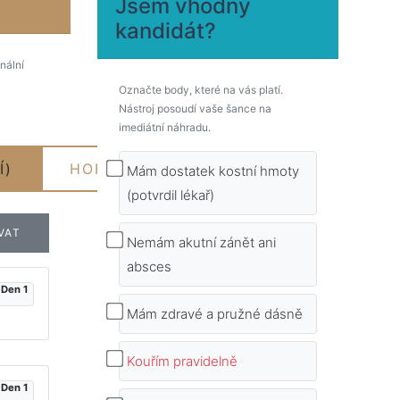
Jsem vhodný
kandidát?
inální
Označte body, které na vás platí.
Nástroj posoudí vaše šance na
imediátní náhradu.
Í)
HORNÍ ČELIST (STANDARD)
Mám dostatek kostní hmoty
(potvrdil lékař)
VAT
Nemám akutní zánět ani
absces
Den 1
Mám zdravé a pružné dásně
Kouřím pravidelně
Den 1