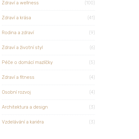
Zdraví a wellness
(100)
Zdraví a krása
(41)
Rodina a zdraví
(9)
Zdraví a životní styl
(6)
Péče o domácí mazlíčky
(5)
Zdraví a fitness
(4)
Osobní rozvoj
(4)
Architektura a design
(3)
Vzdelávání a kariéra
(3)