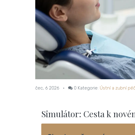
čec, 6 2026
•
0
Kategorie:
Ústní a zubní pé
Simulátor: Cesta k nov