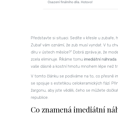
Osazení finálního díla. Hotovo!
Představte si situaci. Sedíte v křesle u zubaře, 
Zubař vám oznámí, že zub musí vyndat. V tu chví
díru v ústech měsíce?" Dobrá zpráva je, že mode
zcela eliminuje. Říkáme tomu
imediátní náhrada
vaše dásně a kostní hmotu mnohem lépe než tra
V tomto článku se podíváme na to, co přesně ime
se spojuje s estetikou celokeramických fází. 
žargonu, aby jste věděli, čeho se můžete dočkat
republice.
Co znamená imediátní ná