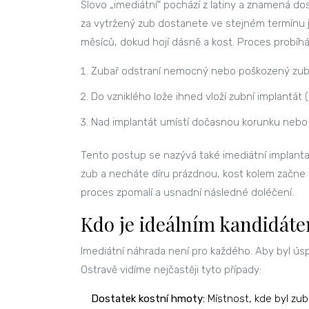
Slovo „imediátní“ pochází z latiny a znamená do
za vytržený zub dostanete ve stejném termínu j
měsíců, dokud hojí dásně a kost. Proces probíhá
Zubař odstraní nemocný nebo poškozený zub 
Do vzniklého lože ihned vloží zubní implantát 
Nad implantát umístí dočasnou korunku nebo mo
Tento postup se nazývá také
imediátní implant
zub a necháte díru prázdnou, kost kolem začne 
proces zpomalí a usnadní následné doléčení.
Kdo je ideálním kandidát
Imediátní náhrada není pro každého. Aby byl úspěc
Ostravě vidíme nejčastěji tyto případy:
Dostatek kostní hmoty:
Místnost, kde byl zub,