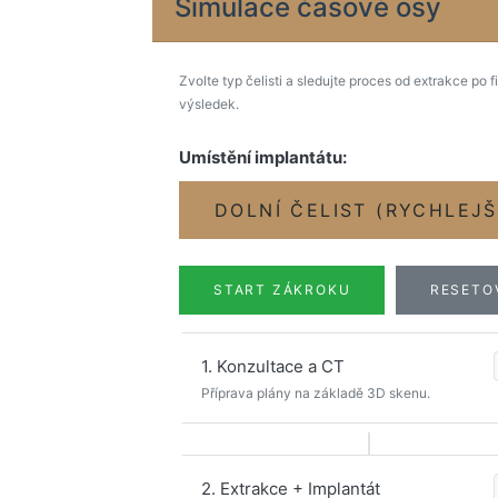
Simulace časové osy
Zvolte typ čelisti a sledujte proces od extrakce po f
výsledek.
Umístění implantátu:
DOLNÍ ČELIST (RYCHLEJŠ
START ZÁKROKU
RESETO
1. Konzultace a CT
Příprava plány na základě 3D skenu.
2. Extrakce + Implantát