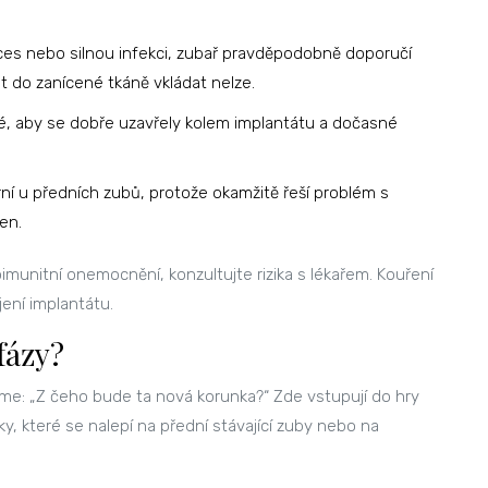
es nebo silnou infekci, zubař pravděpodobně doporučí
át do zanícené tkáně vkládat nelze.
, aby se dobře uzavřely kolem implantátu a dočasné
ní u předních zubů, protože okamžitě řeší problém s
en.
munitní onemocnění, konzultujte rizika s lékařem. Kouření
jení implantátu.
fázy?
me: „Z čeho bude ta nová korunka?“ Zde vstupují do hry
ky, které se nalepí na přední stávající zuby nebo na