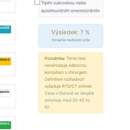
Trpím cukrovkou nebo
autoimunitním onemocněním
amžitě
Výsledek: ? %
Označte možnosti výše
Poznámka:
Tento test
měsíců
nenahrazuje odbornou
konzultaci s chirurgem.
Definitivní rozhodnutí
vyžaduje RTG/CT snímek.
sících
Cena v Ostravě se obvykle
pohybuje mezi 25–40 tis.
Kč.
měsíců