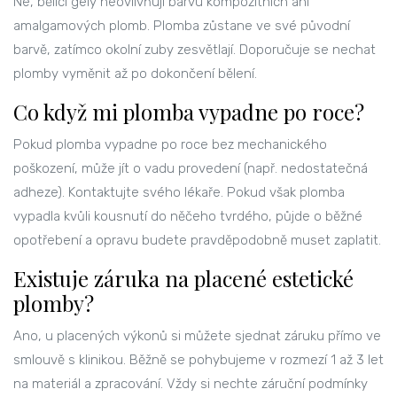
Ne, bělicí gely neovlivňují barvu kompozitních ani
amalgamových plomb. Plomba zůstane ve své původní
barvě, zatímco okolní zuby zesvětlají. Doporučuje se nechat
plomby vyměnit až po dokončení bělení.
Co když mi plomba vypadne po roce?
Pokud plomba vypadne po roce bez mechanického
poškození, může jít o vadu provedení (např. nedostatečná
adheze). Kontaktujte svého lékaře. Pokud však plomba
vypadla kvůli kousnutí do něčeho tvrdého, půjde o běžné
opotřebení a opravu budete pravděpodobně muset zaplatit.
Existuje záruka na placené estetické
plomby?
Ano, u placených výkonů si můžete sjednat záruku přímo ve
smlouvě s klinikou. Běžně se pohybujeme v rozmezí 1 až 3 let
na materiál a zpracování. Vždy si nechte záruční podmínky