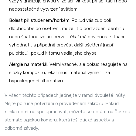
vždy signalizuje chybu v izolaci (vlhkost při aplikaci) nebo
nedostatečné vytvrzení světlem.
Bolest při studeném/horkém:
Pokud vás zub bolí
dlouhodobě po ošetření, může jít o podráždění dentinu
nebo špatnou izolaci nervu. Lékař má povinnost situaci
vyhodnotit a případně provést další ošetření (např.
pulpitidu), pokud k tomu vedla jeho chyba.
Alergie na materiál:
Velmi vzácné, ale pokud reagujete na
složky kompozitu, lékař musí materiál vyměnit za
hypoalergenní alternativu.
V všech těchto případech jednejte v rámci dvouleté lhůty.
Mějte po ruce potvrzení o provedeném zákroku. Pokud
klinika odmítne spolupracovat, můžete se obrátit na Českou
stomatologickou komoru, která řeší etické aspekty a
odborné závady.