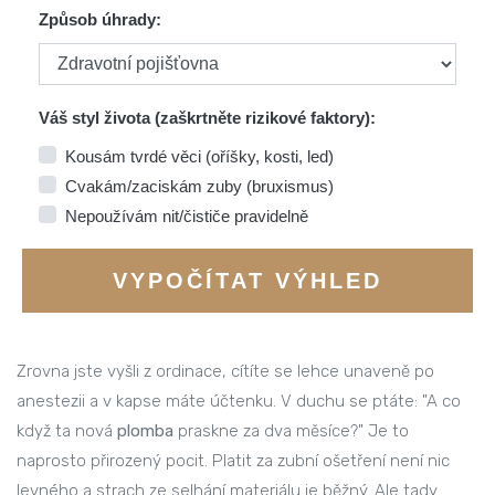
Způsob úhrady:
Váš styl života (zaškrtněte rizikové faktory):
Kousám tvrdé věci (oříšky, kosti, led)
Cvakám/zaciskám zuby (bruxismus)
Nepoužívám nit/čističe pravidelně
VYPOČÍTAT VÝHLED
Zrovna jste vyšli z ordinace, cítíte se lehce unaveně po
anestezii a v kapse máte účtenku. V duchu se ptáte: "A co
když ta nová
plomba
praskne za dva měsíce?" Je to
naprosto přirozený pocit. Platit za zubní ošetření není nic
levného a strach ze selhání materiálu je běžný. Ale tady