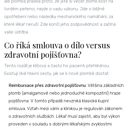
ale plomba praskla proto, že jste si večer zlomili kost na
tvrdém peřenci, nejde o vadu výkonu. Jde o běžné
opotřebení nebo následky mechanického namáhání, za
které lékař neručí. Zde končí jeho zodpovědnost a začíná
vaše údržba.
Co říká smlouva o dílo versus
zdravotní pojišťovna?
Tento rozdíl je klíčový a často ho pacienti přehlédnou.
Existují dvě hlavní cesty, jak se k nové plombě dostat:
Reimbursace přes zdravotní pojišťovnu:
Většina základních
plomb (amalgamové nebo jednoduché kompozitní) hraze
pojišťovna. V tomto případě nevzniká klasická kupní
smlouva. Vztah mezi vámi a klinikou je regulován zákonem
o zdravotních službách. Lékař musí zajistit, aby byl výkon
proveden v souladu s dobrými lékařskými zvyklostmi.