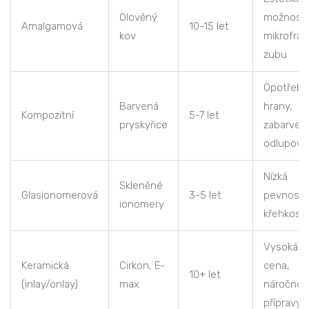
Olověný
možnost
Amalgamová
10-15 let
kov
mikrofrak
zubu
Opotřebe
Barvená
hrany,
Kompozitní
5-7 let
pryskyřice
zabarvení
odlupová
Nízká
Skleněné
Glasionomerová
3-5 let
pevnost,
ionomery
křehkost
Vysoká
Keramická
Cirkon, E-
cena,
10+ let
(inlay/onlay)
max
náročnos
přípravy