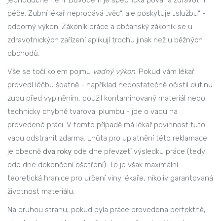
jednoduché není. Důvodem je specifická povaha zdravotní
péče. Zubní lékař neprodává „věc“, ale poskytuje „službu“ -
odborný výkon. Zákoník práce a občanský zákoník se u
zdravotnických zařízení aplikují trochu jinak než u běžných
obchodů.
Vše se točí kolem pojmu
vadný výkon
. Pokud vám lékař
provedl léčbu špatně - například nedostatečně očistil dutinu
zubu před vyplněním, použil kontaminovaný materiál nebo
technicky chybně tvaroval plumbu - jde o vadu na
provedené práci. V tomto případě má lékař povinnost tuto
vadu odstranit zdarma. Lhůta pro uplatnění této reklamace
je obecně
dva roky
ode dne převzetí výsledku práce (tedy
ode dne dokončení ošetření). To je však maximální
teoretická hranice pro určení viny lékaře, nikoliv garantovaná
životnost materiálu.
Na druhou stranu, pokud byla práce provedena perfektně,