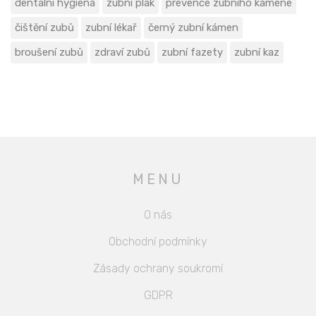
dentální hygiena
zubní plak
prevence zubního kamene
čištění zubů
zubní lékař
černý zubní kámen
broušení zubů
zdraví zubů
zubní fazety
zubní kaz
MENU
O nás
Obchodní podmínky
Zásady ochrany soukromí
GDPR