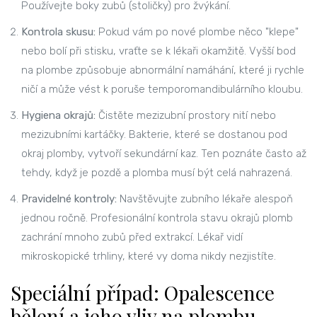
Používejte boky zubů (stoličky) pro žvýkání.
Kontrola skusu:
Pokud vám po nové plombe něco "klepe"
nebo bolí při stisku, vraťte se k lékaři okamžitě. Vyšší bod
na plombe způsobuje abnormální namáhání, které ji rychle
ničí a může vést k poruše temporomandibulárního kloubu.
Hygiena okrajů:
Čistěte mezizubní prostory nití nebo
mezizubními kartáčky. Bakterie, které se dostanou pod
okraj plomby, vytvoří sekundární kaz. Ten poznáte často až
tehdy, když je pozdě a plomba musí být celá nahrazená.
Pravidelné kontroly:
Navštěvujte zubního lékaře alespoň
jednou ročně. Profesionální kontrola stavu okrajů plomb
zachrání mnoho zubů před extrakcí. Lékař vidí
mikroskopické trhliny, které vy doma nikdy nezjistíte.
Speciální případ: Opalescence
bělení a jeho vliv na plombu