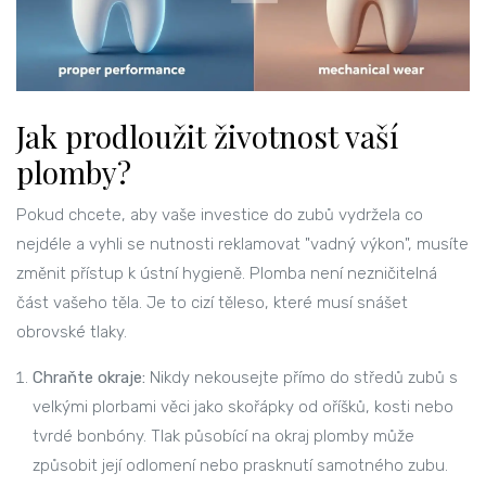
Jak prodloužit životnost vaší
plomby?
Pokud chcete, aby vaše investice do zubů vydržela co
nejdéle a vyhli se nutnosti reklamovat "vadný výkon", musíte
změnit přístup k ústní hygieně. Plomba není nezničitelná
část vašeho těla. Je to cizí těleso, které musí snášet
obrovské tlaky.
Chraňte okraje:
Nikdy nekousejte přímo do středů zubů s
velkými plorbami věci jako skořápky od oříšků, kosti nebo
tvrdé bonbóny. Tlak působící na okraj plomby může
způsobit její odlomení nebo prasknutí samotného zubu.