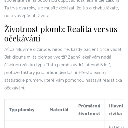
spoléháte se na odbornou odpovědnost lékaře dle zákona.
Ta trvá dva roky, ale musíte dokázat, že šlo o chybu lékaře,
ne o váš způsob života.
Životnost plomb: Realita versus
očekávání
Ať už mluvíme o záruce, nebo ne, každý pacient chce vědět:
Jak dlouha mi ta plomba vydrží? Žádný lékař vám nedá
číselnou záruku typu "tato plomba vydrží přesně 5 let",
protože faktory jsou příliš individuální. Přesto existují
statistické průměry, které vám pomohou nastavit realistická
očekávání.
Průměrná
Hlavní
Typ plomby
Materiál
životnost
rizika
Estetika,