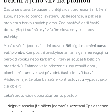
Často se stává, že pacienti chtějí zkusit profesionální bělení
zubů, například pomocí systému
Opalescence
, a pak řeší
problém s barvou svých plomb. Zde nastává další častý
dotaz týkající se "záruky" v širším slova smyslu - tedy
estetiky.
Musíte vědět jednu zásadní pravdu:
Bělicí gel nezmění barvu
vaší plomby.
Kompozitní pryskyřice ani amalgam nereagují na
peroxid vodíku nebo karbamid, který je součástí bělicích
prostředků. Zatímco vaše přirozené zuby zesvětlenou,
plomba zůstane ve své původní, často tmavší barvě.
Výsledkem je, že plomba začne kontrastovat a vypadat jako
cizí objekt.
Lékaři proto vždy doporučují tento postup:
Nejprve absolvujte bělení (domácí s kazetami Opalescence