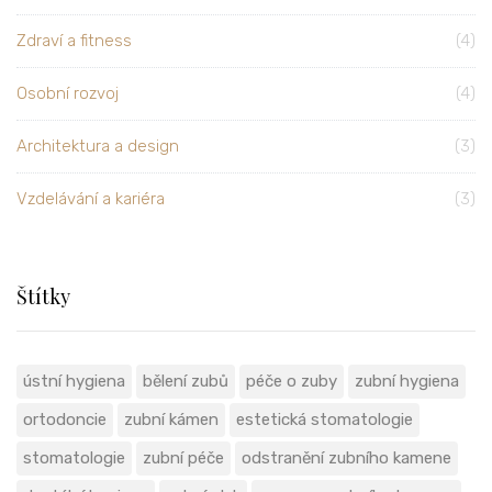
Zdraví a fitness
(4)
Osobní rozvoj
(4)
Architektura a design
(3)
Vzdelávání a kariéra
(3)
Štítky
ústní hygiena
bělení zubů
péče o zuby
zubní hygiena
ortodoncie
zubní kámen
estetická stomatologie
stomatologie
zubní péče
odstranění zubního kamene