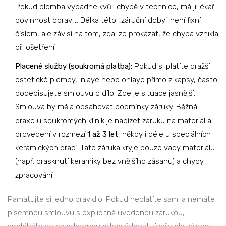
Pokud plomba vypadne kvůli chybě v technice, má ji lékař
povinnost opravit. Délka této „záruční doby" není fixní
číslem, ale závisí na tom, zda lze prokázat, že chyba vznikla
při ošetření.
Placené služby (soukromá platba):
Pokud si platíte dražší
estetické plomby, inlaye nebo onlaye přímo z kapsy, často
podepisujete smlouvu o dílo. Zde je situace jasnější.
Smlouva by měla obsahovat podmínky záruky. Běžná
praxe u soukromých klinik je nabízet záruku na materiál a
provedení v rozmezí
1 až 3 let
, někdy i déle u speciálních
keramických prací. Tato záruka kryje pouze vady materiálu
(např. prasknutí keramiky bez vnějšího zásahu) a chyby
zpracování.
Pamatujte si jedno pravidlo: Pokud neplatíte sami a nemáte
písemnou smlouvu s explicitně uvedenou zárukou,