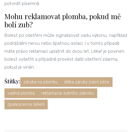
potvrdit písemně.
Mohu reklamovat plomba, pokud mě
bolí zub?
Bolest po ošetření může signalizovat vadu výkonu, například
podráždění nervu nebo špatnou izolaci. I v tomto případě
máte právo reklamaci uplatnit do dvou let. Lékař je povinen
bolest vyšetřit a případně provést další ošetření zdarma,
pokud je viněn.
Štítky:
záruka na plombu
délka záruky zubní péče
vadná plomba
reklamacie zubního zákroku
opalescence bělení