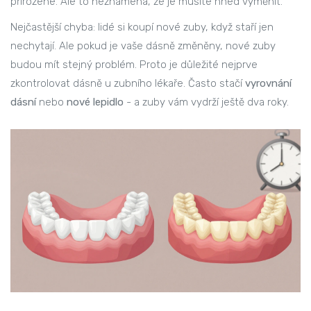
přirozené. Ale to neznamená, že je musíte hned vyměnit.
Nejčastější chyba: lidé si koupí nové zuby, když staří jen
nechytají. Ale pokud je vaše dásně změněny, nové zuby
budou mít stejný problém. Proto je důležité nejprve
zkontrolovat dásně u zubního lékaře. Často stačí
vyrovnání
dásní
nebo
nové lepidlo
- a zuby vám vydrží ještě dva roky.