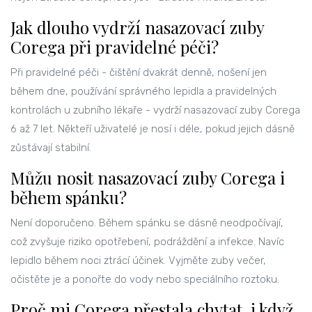
Jak dlouho vydrží nasazovací zuby
Corega při pravidelné péči?
Při pravidelné péči - čištění dvakrát denně, nošení jen
během dne, používání správného lepidla a pravidelných
kontrolách u zubního lékaře - vydrží nasazovací zuby Corega
6 až 7 let. Někteří uživatelé je nosí i déle, pokud jejich dásně
zůstávají stabilní.
Můžu nosit nasazovací zuby Corega i
během spánku?
Není doporučeno. Během spánku se dásně neodpočívají,
což zvyšuje riziko opotřebení, podráždění a infekce. Navíc
lepidlo během noci ztrácí účinek. Vyjměte zuby večer,
očistěte je a ponořte do vody nebo speciálního roztoku.
Proč mi Corega přestala chytat, i když