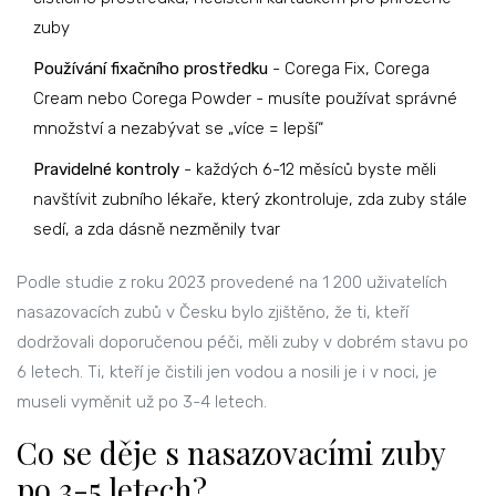
zuby
Používání fixačního prostředku
- Corega Fix, Corega
Cream nebo Corega Powder - musíte používat správné
množství a nezabývat se „více = lepší“
Pravidelné kontroly
- každých 6-12 měsíců byste měli
navštívit zubního lékaře, který zkontroluje, zda zuby stále
sedí, a zda dásně nezměnily tvar
Podle studie z roku 2023 provedené na 1 200 uživatelích
nasazovacích zubů v Česku bylo zjištěno, že ti, kteří
dodržovali doporučenou péči, měli zuby v dobrém stavu po
6 letech. Ti, kteří je čistili jen vodou a nosili je i v noci, je
museli vyměnit už po 3-4 letech.
Co se děje s nasazovacími zuby
po 3-5 letech?