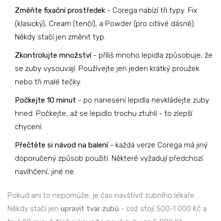
Změňte fixační prostředek
- Corega nabízí tři typy: Fix
(klasický), Cream (tenčí), a Powder (pro citlivé dásně).
Někdy stačí jen změnit typ.
Zkontrolujte množství
- příliš mnoho lepidla způsobuje, že
se zuby vysouvají. Používejte jen jeden krátký proužek
nebo tři malé tečky.
Počkejte 10 minut
- po nanesení lepidla nevkládejte zuby
hned. Počkejte, až se lepidlo trochu ztuhlí - to zlepší
chycení.
Přečtěte si návod na balení
- každá verze Corega má jiný
doporučený způsob použití. Některé vyžadují předchozí
navlhčení, jiné ne.
Pokud ani to nepomůže, je čas navštívit zubního lékaře.
Někdy stačí jen
upravit tvar zubů
- což stojí 500-1 000 Kč a