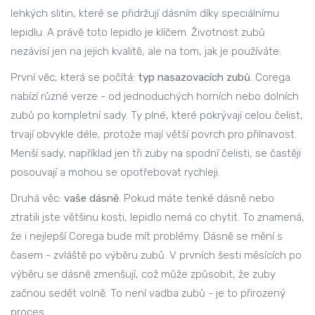
lehkých slitin, které se přidržují dásním díky speciálnímu
lepidlu. A právě toto lepidlo je klíčem. Životnost zubů
nezávisí jen na jejich kvalitě, ale na tom, jak je používáte.
První věc, která se počítá:
typ nasazovacích zubů
. Corega
nabízí různé verze - od jednoduchých horních nebo dolních
zubů po kompletní sady. Ty plné, které pokrývají celou čelist,
trvají obvykle déle, protože mají větší povrch pro přilnavost.
Menší sady, například jen tři zuby na spodní čelisti, se častěji
posouvají a mohou se opotřebovat rychleji.
Druhá věc:
vaše dásně
. Pokud máte tenké dásně nebo
ztratili jste většinu kosti, lepidlo nemá co chytit. To znamená,
že i nejlepší Corega bude mít problémy. Dásně se mění s
časem - zvláště po výběru zubů. V prvních šesti měsících po
výběru se dásně zmenšují, což může způsobit, že zuby
začnou sedět volně. To není vadba zubů - je to přirozený
proces.