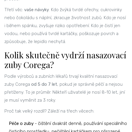
Třetí věc:
vaše návyky
. Kdo žvýká tvrdé ořechy, cukrovinky
nebo čokoládu s náplní, zkracuje životnost zubů. Kdo je nosí
i během spánku, zvyšuje riziko opotřebení. Kdo je čistí jen
vodou, nebo používá tvrdé kartáčky, poškozuje povrch a
způsobuje, že lepidlo nechytá.
Kolik skutečně vydrží nasazovací
zuby Corega?
Podle výrobců a zubních lékařů trvají kvalitní nasazovací
zuby Corega
od 5 do 7 let
, pokud je správně péčí a nejsou
přetíženy. To je průměr. Někteří uživatelé je nosí 8-10 let, jiní
je musí vyměnit za 3 roky.
Proč tak velký rozdíl? Záleží na třech věcech:
Péče o zuby
- čištění dvakrát denně, používání speciálního
čisticího prostředku, nečištění kartáčkem pro přirozené