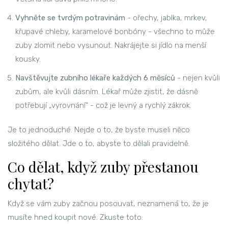
Vyhněte se tvrdým potravinám
- ořechy, jablka, mrkev,
křupavé chleby, karamelové bonbóny - všechno to může
zuby zlomit nebo vysunout. Nakrájejte si jídlo na menší
kousky.
Navštěvujte zubního lékaře každých 6 měsíců
- nejen kvůli
zubům, ale kvůli dásním. Lékař může zjistit, že dásně
potřebují „vyrovnání“ - což je levný a rychlý zákrok.
Je to jednoduché. Nejde o to, že byste museli něco
složitého dělat. Jde o to, abyste to dělali pravidelně.
Co dělat, když zuby přestanou
chytat?
Když se vám zuby začnou posouvat, neznamená to, že je
musíte hned koupit nové. Zkuste toto: