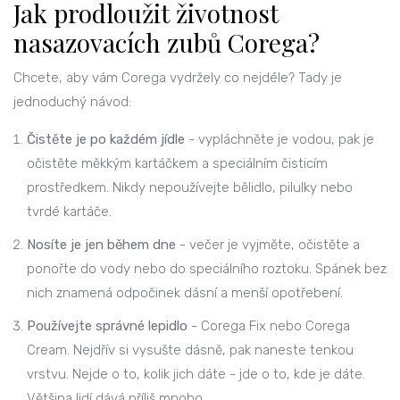
Jak prodloužit životnost
nasazovacích zubů Corega?
Chcete, aby vám Corega vydržely co nejdéle? Tady je
jednoduchý návod:
Čistěte je po každém jídle
- vypláchněte je vodou, pak je
očistěte měkkým kartáčkem a speciálním čisticím
prostředkem. Nikdy nepoužívejte bělidlo, pilulky nebo
tvrdé kartáče.
Nosíte je jen během dne
- večer je vyjměte, očistěte a
ponořte do vody nebo do speciálního roztoku. Spánek bez
nich znamená odpočinek dásní a menší opotřebení.
Používejte správné lepidlo
- Corega Fix nebo Corega
Cream. Nejdřív si vysušte dásně, pak naneste tenkou
vrstvu. Nejde o to, kolik jich dáte - jde o to, kde je dáte.
Většina lidí dává příliš mnoho.