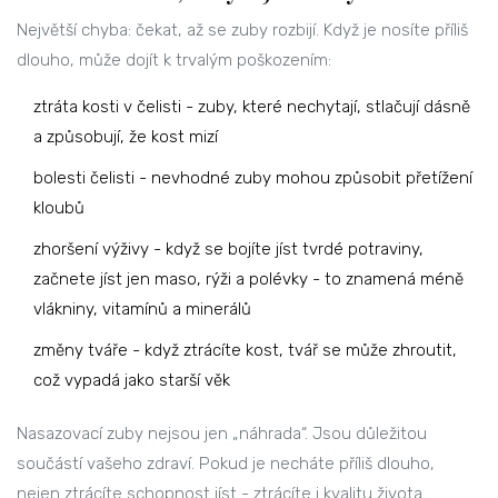
Největší chyba: čekat, až se zuby rozbijí. Když je nosíte příliš
dlouho, může dojít k trvalým poškozením:
ztráta kosti v čelisti - zuby, které nechytají, stlačují dásně
a způsobují, že kost mizí
bolesti čelisti - nevhodné zuby mohou způsobit přetížení
kloubů
zhoršení výživy - když se bojíte jíst tvrdé potraviny,
začnete jíst jen maso, rýži a polévky - to znamená méně
vlákniny, vitamínů a minerálů
změny tváře - když ztrácíte kost, tvář se může zhroutit,
což vypadá jako starší věk
Nasazovací zuby nejsou jen „náhrada“. Jsou důležitou
součástí vašeho zdraví. Pokud je necháte příliš dlouho,
nejen ztrácíte schopnost jíst - ztrácíte i kvalitu života.