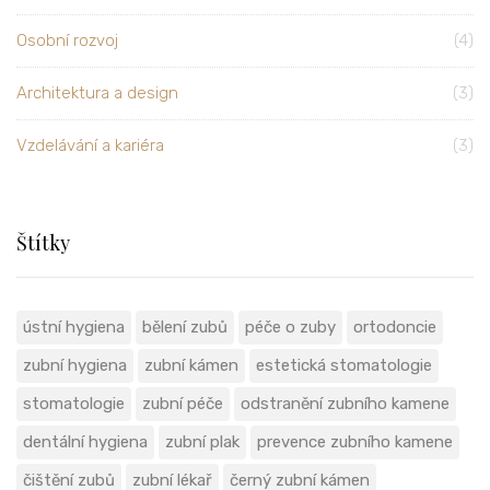
Osobní rozvoj
(4)
Architektura a design
(3)
Vzdelávání a kariéra
(3)
Štítky
ústní hygiena
bělení zubů
péče o zuby
ortodoncie
zubní hygiena
zubní kámen
estetická stomatologie
stomatologie
zubní péče
odstranění zubního kamene
dentální hygiena
zubní plak
prevence zubního kamene
čištění zubů
zubní lékař
černý zubní kámen