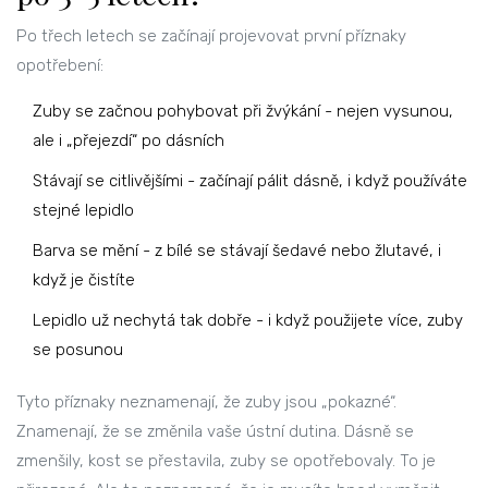
Po třech letech se začínají projevovat první příznaky
opotřebení:
Zuby se začnou pohybovat při žvýkání - nejen vysunou,
ale i „přejezdí“ po dásních
Stávají se citlivějšími - začínají pálit dásně, i když používáte
stejné lepidlo
Barva se mění - z bílé se stávají šedavé nebo žlutavé, i
když je čistíte
Lepidlo už nechytá tak dobře - i když použijete více, zuby
se posunou
Tyto příznaky neznamenají, že zuby jsou „pokazné“.
Znamenají, že se změnila vaše ústní dutina. Dásně se
zmenšily, kost se přestavila, zuby se opotřebovaly. To je