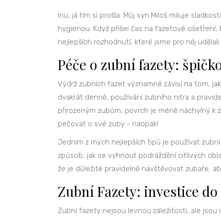
Inu, já tím si prošla. Můj syn Miloš miluje sladkos
hygienou. Když přišel čas na fazetové ošetření, 
nejlepších rozhodnutí, které jsme pro něj uděla
Péče o zubní fazety: špičk
Výdrž zubních fazet významně závisí na tom, jak
dvakrát denně, používání zubního nitra a pravide
přirozeným zubům, povrch je méně náchylný k z
pečovat o své zuby - naopak!
Jedním z mých nejlepších tipů je používat zubní p
způsob, jak se vyhnout podráždění citlivých obla
že je důležité pravidelně navštěvovat zubaře, aby
Zubní Fazety: investice do
Zubní fazety nejsou levnou záležitostí, ale jso