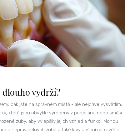
k dlouho vydrží?
zety, pak jste na správném místě - ale nejdříve vysvětlím,
inky, které jsou obvykle vyrobeny z porcelánu nebo směsi
rozené zuby, aby vylepšily jejich vzhled a funkci. Mohou
nebo nepravidelných zubů a také k vylepšení celkového