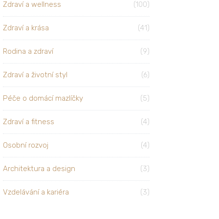
Zdraví a wellness
(100)
Zdraví a krása
(41)
Rodina a zdraví
(9)
Zdraví a životní styl
(6)
Péče o domácí mazlíčky
(5)
Zdraví a fitness
(4)
Osobní rozvoj
(4)
Architektura a design
(3)
Vzdelávání a kariéra
(3)