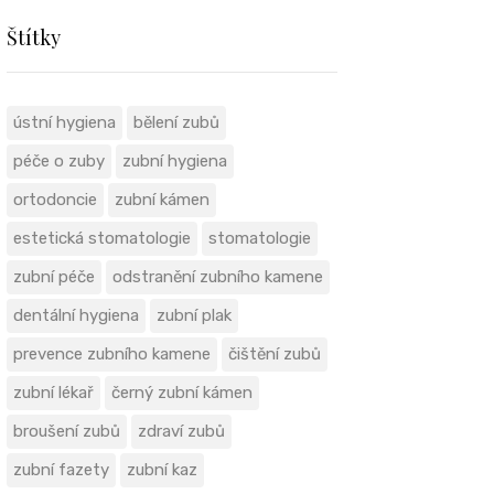
Štítky
ústní hygiena
bělení zubů
péče o zuby
zubní hygiena
ortodoncie
zubní kámen
estetická stomatologie
stomatologie
zubní péče
odstranění zubního kamene
dentální hygiena
zubní plak
prevence zubního kamene
čištění zubů
zubní lékař
černý zubní kámen
broušení zubů
zdraví zubů
zubní fazety
zubní kaz