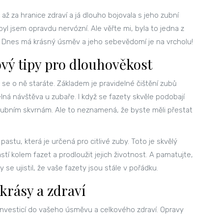
ti až za hranice zdraví a já dlouho bojovala s jeho zubní
byl jsem opravdu nervózní. Ale věřte mi, byla to jedna z
li. Dnes má krásný úsměv a jeho sebevědomí je na vrcholu!
ový tipy pro dlouhověkost
 se o ně staráte. Základem je pravidelné čištění zubů
lná návštěva u zubaře. I když se fazety skvěle podobají
ubním skvrnám. Ale to neznamená, že byste měli přestat
astu, která je určená pro citlivé zuby. Toto je skvělý
stí kolem fazet a prodloužit jejich životnost. A pamatujte,
 se ujistil, že vaše fazety jsou stále v pořádku.
 krásy a zdraví
u investicí do vašeho úsměvu a celkového zdraví. Opravy