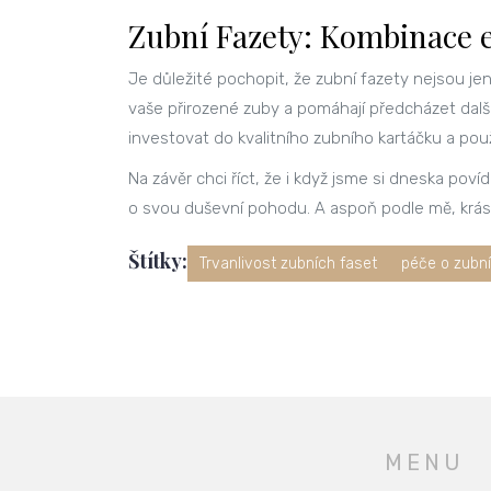
Zubní Fazety: Kombinace e
Je důležité pochopit, že zubní fazety nejsou je
vaše přirozené zuby a pomáhají předcházet dalš
investovat do kvalitního zubního kartáčku a použ
Na závěr chci říct, že i když jsme si dneska poví
o svou duševní pohodu. A aspoň podle mě, kr
Štítky:
Trvanlivost zubních faset
péče o zubní
MENU