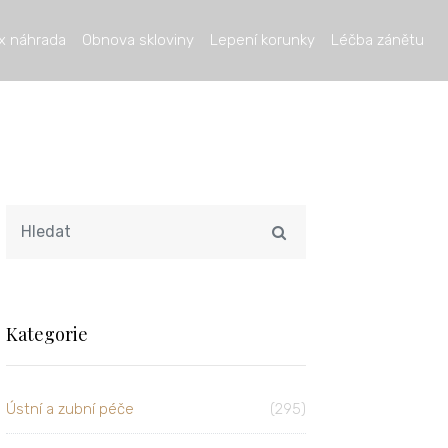
x náhrada
Obnova skloviny
Lepení korunky
Léčba zánětu
Kategorie
Ústní a zubní péče
(295)