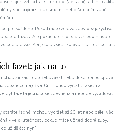
 nejen vzhled, ale i funkci vašich zubů, a tím i kvalitu
oblémy spojenými s bruxismem - nebo škrcením zubů -
blémům.
nejsou pro každého. Pokud máte zdravé zuby bez jakýchkoli
bujete fazety. Ale pokud se trápíte s vzhledem nebo
 volbou pro vás. Ale jako u všech zdravotních rozhodnutí,
h fazet: jak na to
, mohou se začít opotřebovávat nebo dokonce odlupovat.
ho zubaře co nejdříve. Oni mohou vyčistit fasetu a
může být fazeta jednoduše zpevněna a nebude vyžadovat
y staráte řádně, mohou vydržet až 20 let nebo déle. Věc
áročná - ve skutečnosti, pokud máte už teď dobré zuby,
co už děláte nyní!