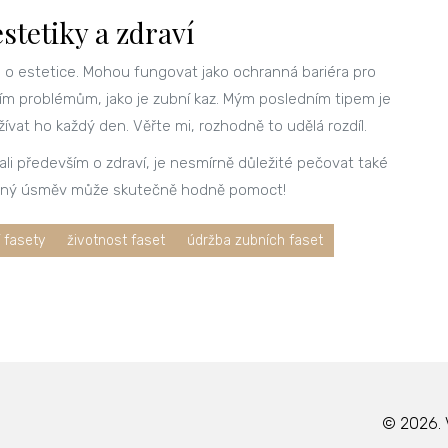
stetiky a zdraví
n o estetice. Mohou fungovat jako ochranná bariéra pro
ím problémům, jako je zubní kaz. Mým posledním tipem je
ívat ho každý den. Věřte mi, rozhodně to udělá rozdíl.
dali především o zdraví, je nesmírně důležité pečovat také
ásný úsměv může skutečně hodně pomoct!
 fasety
životnost faset
údržba zubních faset
© 2026. 