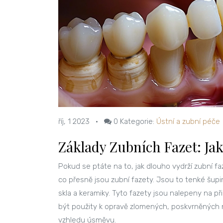
říj, 1 2023
•
0
Kategorie:
Ústní a zubní péče
Základy Zubních Fazet: Ja
Pokud se ptáte na to, jak dlouho vydrží zubní fa
co přesně jsou zubní fazety. Jsou to tenké šup
skla a keramiky. Tyto fazety jsou nalepeny na při
být použity k opravě zlomených, poskvrněných 
vzhledu úsměvu.