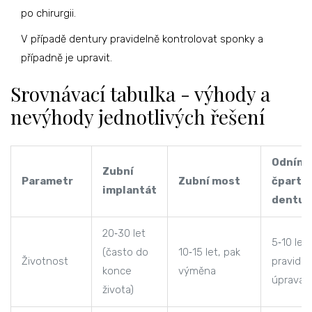
po chirurgii.
V případě dentury pravidelně kontrolovat sponky a
případně je upravit.
Srovnávací tabulka - výhody a
nevýhody jednotlivých řešení
Odníma
Zubní
Parametr
Zubní most
čpartia
implantát
dentur
20‑30 let
5‑10 let,
(často do
10‑15 let, pak
Životnost
pravidel
konce
výměna
úprava
života)