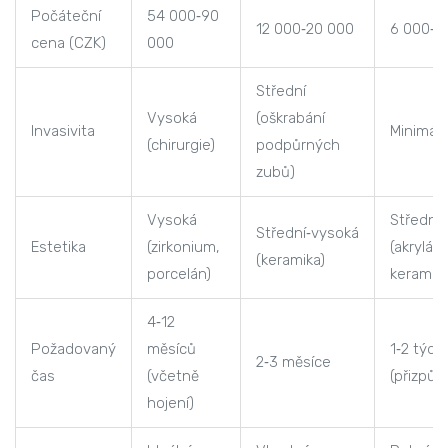
Počáteční
54 000‑90
12 000‑20 000
6 000‑1
cena (CZK)
000
Střední
Vysoká
(oškrabání
Invasivita
Minimáln
(chirurgie)
podpůrných
zubů)
Vysoká
Střední
Střední‑vysoká
Estetika
(zirkonium,
(akrylát,
(keramika)
porcelán)
keramika
4‑12
Požadovaný
měsíců
1‑2 týdn
2‑3 měsíce
čas
(včetně
(přizpůs
hojení)