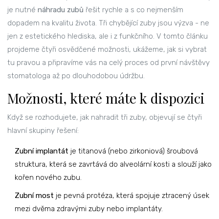
je nutné
náhradu zubů
řešit rychle a s co nejmenším
dopadem na kvalitu života. Tři chybějící zuby jsou výzva - ne
jen z estetického hlediska, ale i z funkčního. V tomto článku
projdeme čtyři osvědčené možnosti, ukážeme, jak si vybrat
tu pravou a připravíme vás na celý proces od první návštěvy
stomatologa až po dlouhodobou údržbu.
Možnosti, které máte k dispozici
Když se rozhodujete, jak nahradit tři zuby, objevují se čtyři
hlavní skupiny řešení:
Zubní implantát
je titanová (nebo zirkoniová) šroubová
struktura, která se zavrtává do alveolární kosti a slouží jako
kořen nového zubu.
Zubní most
je pevná protéza, která spojuje ztracený úsek
mezi dvěma zdravými zuby nebo implantáty.