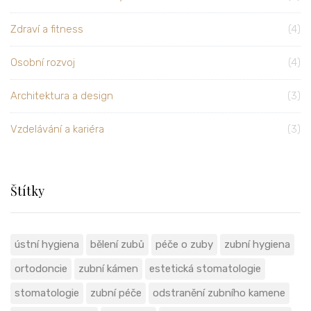
Zdraví a fitness
(4)
Osobní rozvoj
(4)
Architektura a design
(3)
Vzdelávání a kariéra
(3)
Štítky
ústní hygiena
bělení zubů
péče o zuby
zubní hygiena
ortodoncie
zubní kámen
estetická stomatologie
stomatologie
zubní péče
odstranění zubního kamene