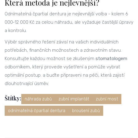
Která metoda je nejlevnější?
Odnímatelná čpartial dentura je nejlevnější volba - kolem 6
000‑12 000 Kč za celou náhradu, ale vyžaduje častější úpravy
a kontrolu.
Výběr správného řešení závisí na vašich individuálních
potřebách, finančních možnostech a zdravotním stavu.
Konsultujte každou možnost se zkušeným
stomatologem
odborníkem, který provede vyšetření a pomůže vybrat
optimální postup.
a buďte připraveni na péči, která zajistí
dlouhotrvající úsměv.
Štítky:
náhrada zubů
zubní implantát
zubní most
odnímatelná čpartial dentura
broušení zubů