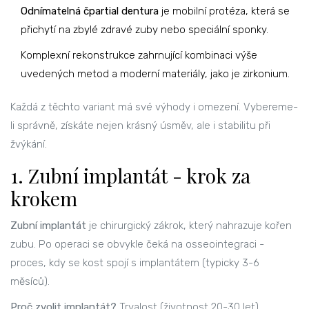
Odnímatelná čpartial dentura
je mobilní protéza, která se
přichytí na zbylé zdravé zuby nebo speciální sponky.
Komplexní rekonstrukce zahrnující kombinaci výše
uvedených metod a moderní materiály, jako je zirkonium.
Každá z těchto variant má své výhody i omezení. Vybereme-
li správně, získáte nejen krásný úsměv, ale i stabilitu při
žvýkání.
1. Zubní implantát - krok za
krokem
Zubní implantát
je chirurgický zákrok, který nahrazuje kořen
zubu. Po operaci se obvykle čeká na osseointegraci -
proces, kdy se kost spojí s implantátem (typicky 3-6
měsíců).
Proč zvolit implantát?
Trvalost (životnost 20-30 let),