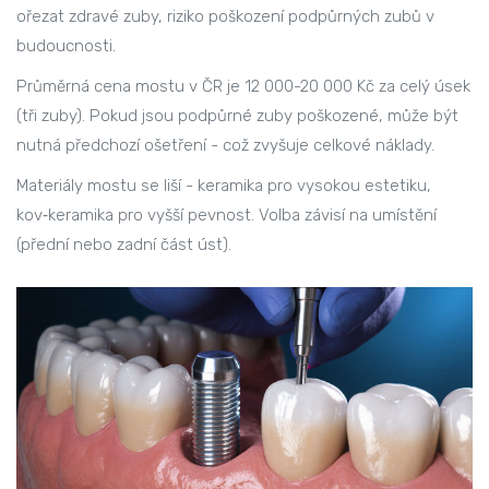
ořezat zdravé zuby, riziko poškození podpůrných zubů v
budoucnosti.
Průměrná cena mostu v ČR je 12 000-20 000 Kč za celý úsek
(tři zuby). Pokud jsou podpůrné zuby poškozené, může být
nutná předchozí ošetření - což zvyšuje celkové náklady.
Materiály mostu se liší - keramika pro vysokou estetiku,
kov‑keramika pro vyšší pevnost. Volba závisí na umístění
(přední nebo zadní část úst).