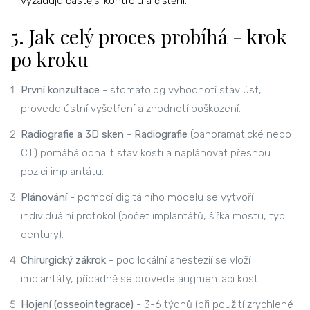
vyžaduje častější kontrolu a čištění.
5. Jak celý proces probíhá - krok
po kroku
První konzultace
- stomatolog vyhodnotí stav úst,
provede ústní vyšetření a zhodnotí poškození.
Radiografie a 3D sken
-
Radiografie
(panoramatické nebo
CT) pomáhá odhalit stav kosti a naplánovat přesnou
pozici implantátu.
Plánování
- pomocí digitálního modelu se vytvoří
individuální protokol (počet implantátů, šířka mostu, typ
dentury).
Chirurgický zákrok
- pod lokální anestezií se vloží
implantáty, případně se provede augmentaci kosti.
Hojení (osseointegrace)
- 3-6 týdnů (při použití zrychlené