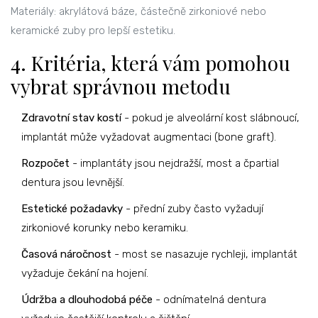
Materiály: akrylátová báze, částečně zirkoniové nebo
keramické zuby pro lepší estetiku.
4. Kritéria, která vám pomohou
vybrat správnou metodu
Zdravotní stav kostí
- pokud je alveolární kost slábnoucí,
implantát může vyžadovat augmentaci (bone graft).
Rozpočet
- implantáty jsou nejdražší, most a čpartial
dentura jsou levnější.
Estetické požadavky
- přední zuby často vyžadují
zirkoniové korunky nebo keramiku.
Časová náročnost
- most se nasazuje rychleji, implantát
vyžaduje čekání na hojení.
Údržba a dlouhodobá péče
- odnímatelná dentura