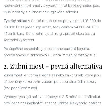
zachování kostní hmoty a vysoká estetika. Nevýhodou jsou
vyšší náklady a nutnost chirurgického zákroku.
Typický náklad
v České republice se pohybuje od 18 000 do
30 000 Kč za jeden implantát, tedy celkem 54 000-90 000
Kč za tři kusy. Cena zahrnuje chirurgii, protetickou část a
kontrolní vyšetření.
Po úspěšné osseointegraci dostane pacient korunku -
porcelánovou či zirkoniovou - která imituje přirozený zub.
2. Zubní most - pevná alternativa
Zubní most
je tvorba z jedné až několika korunek, které jsou
připevněny ke zdravým zubům po obou stranách mezery
(tzv. podpůrné zuby).
Výhody: rychlejší hotovost (obvykle 2-3 měsíce od zákroku),
nižší cena než implantát, snadná údržba. Nevýhody: potřeba