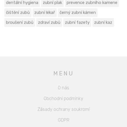
dentální hygiena
zubní plak
prevence zubního kamene
čištění zubů
zubní lékař
černý zubní kámen
broušení zubů
zdraví zubů
zubní fazety
zubní kaz
MENU
O nás
Obchodní podmínky
Zásady ochrany soukromí
GDPR