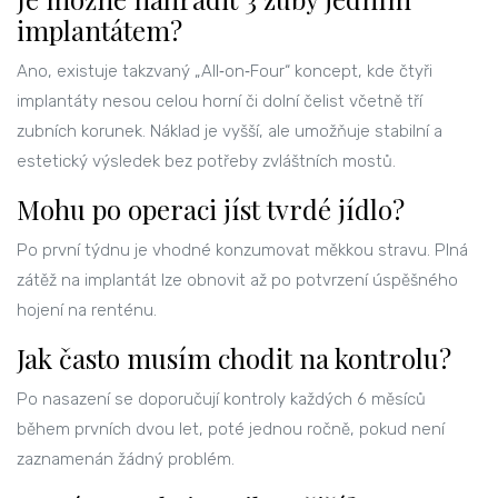
implantátem?
Ano, existuje takzvaný „All‑on‑Four“ koncept, kde čtyři
implantáty nesou celou horní či dolní čelist včetně tří
zubních korunek. Náklad je vyšší, ale umožňuje stabilní a
estetický výsledek bez potřeby zvláštních mostů.
Mohu po operaci jíst tvrdé jídlo?
Po první týdnu je vhodné konzumovat měkkou stravu. Plná
zátěž na implantát lze obnovit až po potvrzení úspěšného
hojení na renténu.
Jak často musím chodit na kontrolu?
Po nasazení se doporučují kontroly každých 6 měsíců
během prvních dvou let, poté jednou ročně, pokud není
zaznamenán žádný problém.