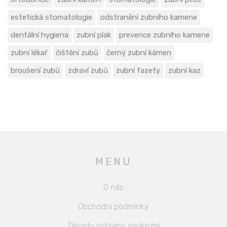
estetická stomatologie
odstranění zubního kamene
dentální hygiena
zubní plak
prevence zubního kamene
zubní lékař
čištění zubů
černý zubní kámen
broušení zubů
zdraví zubů
zubní fazety
zubní kaz
MENU
O nás
Obchodní podmínky
Zásady ochrany soukromí