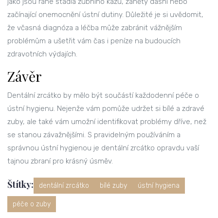
jako jsou rané stádia zubního kazu, záněty dásní nebo
začínající onemocnění ústní dutiny. Důležité je si uvědomit,
že včasná diagnóza a léčba může zabránit vážnějším
problémům a ušetřit vám čas i peníze na budoucích
zdravotních výdajích.
Závěr
Dentální zrcátko by mělo být součástí každodenní péče o
ústní hygienu. Nejenže vám pomůže udržet si bílé a zdravé
zuby, ale také vám umožní identifikovat problémy dříve, než
se stanou závažnějšími. S pravidelným používáním a
správnou ústní hygienou je dentální zrcátko opravdu vaší
tajnou zbraní pro krásný úsměv.
Štítky:
dentální zrcátko
bílé zuby
ústní hygiena
péče o zuby