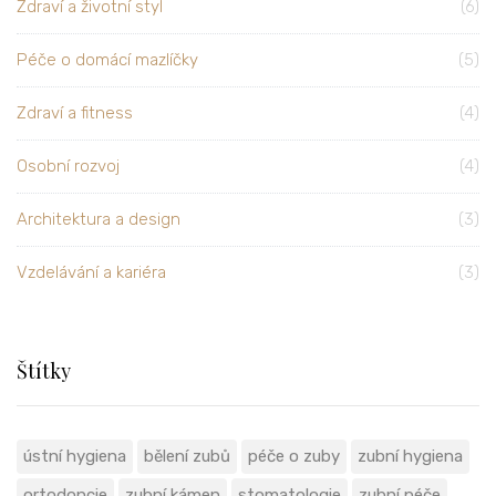
Zdraví a životní styl
(6)
Péče o domácí mazlíčky
(5)
Zdraví a fitness
(4)
Osobní rozvoj
(4)
Architektura a design
(3)
Vzdelávání a kariéra
(3)
Štítky
ústní hygiena
bělení zubů
péče o zuby
zubní hygiena
ortodoncie
zubní kámen
stomatologie
zubní péče