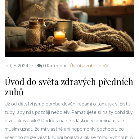
led, 6 2024
•
0
Kategorie:
Ústní a zubní péče
Úvod do světa zdravých předních
zubů
Už od dětství jsme bombardováni radami o tom, jak si čistit
zuby, aby nás později nebolely. Pamatujete si na ty pohádky
o zoubkové víle? Dodnes na ně s láskou vzpomínám, ale
musím uznat, že mi vlastně ani nepomohly pochopit, co
všechno může vést k zubní bolesti a jak se tomu vyhnout. A