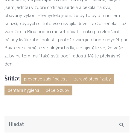
jsem jednou v zubní ordinaci seděla a čekala na svůj
obávaný výkon. Přemýšlela jsem, že by to bylo mnohem
snazší, kdybych si toto vše osvojila dříve. Takže nečekají, až
vám Koki a Bína budou muset dávat rtěnku pro zlepšení
nálady kvůli zubní bolesti, protože vám jich bude chybět pár.
Bavte se a smějte se plnými hrdly, ale ujistěte se, že vaše
zuby na tom mají také svůj podíl radosti. Mějte překrásný
den!
Štítky:
prevence zubní bolesti
zdravé přední zuby
dentální hygiena
péče o zuby