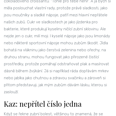
čokoládového croissantu: "Tohle pro tebe není!". A já bych si
měla poslouchat vlastní rady, protože právě sladkosti, jako
jsou moučníky a sladké nápoje, patří mezi hlavní nepřátele
našich zubů. Cukr ve sladkostech je jako jízdenka pro
bakterie, které produkují kyseliny ničící zubní sklovinu. Ale
nejde jen o cukr, milí moji. I kyselé nápoje jako jsou limonády
nebo některé sportovní nápoje mohou zubům škodit. Jídla
bohatá na vlákninu jako čerstvá zelenina nebo ořechy, na
druhou stranu, mohou fungovat jako přirozené čistící
prostředky, protože pomáhají odstraňovat plak a masírovat
dásně během žvýkání. Já si například ráda dopřávám mrkev
nebo jablka jako chutnou a zdravou svačinku a zároveň si
přitom představuji, jak mým zubům dávám lásku, kterou si
zaslouží.
Kaz: nepřítel číslo jedna
Když se řekne zubní bolest, většinou to znamená, že se