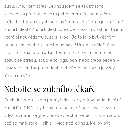
zubů. Ano, i ten stres. Jednou jsem se tak strašně
stresovala před pracovním pohovorem, že jsem začala
skřípat zuby, aniž bych si to uvědomila. A víte, co je horší než
zubní bolest? Zubní bolest způsobená vaším vlastním tělem,
které si neuvědomuje, že si škodí. Je to jako být věčným
nepřítelem svého vlastního úsměvu! Proto je důležité se
snažit o relaxaci a hledání technik, které vám pomohou
zbavit se stresu, ať už je to jóga, běh, nebo třeba pečení -
však víte, jen tak pro radost, neboť péct s láskou je vždy
lékem na vše.
Nebojte se zubního lékaře
Poslední dobou jsem přemýšlela, jak by měl vypadat ideální
zubní lékař. Měla by to být osoba, která se na vás nezlobí,
když přiznáte, že jste občas vynechali večerní čištění zubů,
což se mně stalo – ejhle – více než jednou. Měl by být