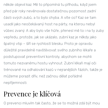
někde objevil kaz. Mě to připomíná tu příhodu, když jsem
před pár roky nevěnovala dostatečnou pozornost zadní
části svých zubů, a to bylo chyba. A víte co? Kaz se tam
usadil jako neočekávaný host na párty, na kterou nebyl
vůbec zvaný. A aby bylo vše hůře, přenesl mě to i na ty zuby
vepředu, protože, jak se ukázalo, zubní kaz je někdy jako
špatný vtip – šíří se rychlostí blesku. Proto je opravdu
důležité pravidelně navštěvovat svého zubního lékaře a
podstupovat preventivní kontroly, abychom se mohli
tomuto nezvanému hostu vyhnout. Zubní lékaři mají oči
trénované na odhalování kazů v nejranějších fázích, takže je
můžeme porazit dřív, než začnou dělat pořádné
nepříjemnosti.
Prevence je klíčová
O prevenci mluvím tak často, že se to možná zdá být mou