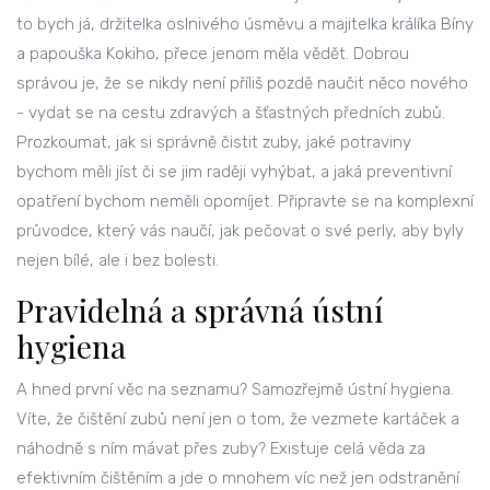
to bych já, držitelka oslnivého úsměvu a majitelka králíka Bíny
a papouška Kokiho, přece jenom měla vědět. Dobrou
správou je, že se nikdy není příliš pozdě naučit něco nového
- vydat se na cestu zdravých a šťastných předních zubů.
Prozkoumat, jak si správně čistit zuby, jaké potraviny
bychom měli jíst či se jim raději vyhýbat, a jaká preventivní
opatření bychom neměli opomíjet. Připravte se na komplexní
průvodce, který vás naučí, jak pečovat o své perly, aby byly
nejen bílé, ale i bez bolesti.
Pravidelná a správná ústní
hygiena
A hned první věc na seznamu? Samozřejmě ústní hygiena.
Víte, že čištění zubů není jen o tom, že vezmete kartáček a
náhodně s ním mávat přes zuby? Existuje celá věda za
efektivním čištěním a jde o mnohem víc než jen odstranění