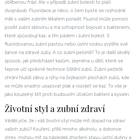
oblíbenou frází. Ale v případě zubní bolesti to platí
dvojnásob. Fluoridace je něco, o čem byste se rozhodně
měli s vaším zubním lékařem poradit. Fluorid může pomoci
posílit zubní sklovinu a má schopnost bojovat s bakteriemi,
které způsobují kaz, a tím pádem i zubní bolest. S
fluoridovanou zubní pastou nebo ústní vodou zvýšíte své
šance na zdravé zuby. A co zubní pečetě? To je další skvělý
způsob, jak předcházet kazům, zejména u dětí, které se
teprve učí správné technice čištění zubů. Zubní pečetě
chrání hlubší zálivy a rýhy na žvýkacích plochách zubů, kde
se může snadno usazovat plak a rozvíjet se kaz. To vše je
jako kouzelný štít proti budoucím útokům bakterií a kyselin.
Životní styl a zubní zdraví
Věděli jste, že i váš životní styl může mít dopad na zdraví
vašich zubů? Kouření, příliš mnoho alkoholu, a dokonce
stres, mohou mít za následek zhoršení stavu ústní dutiny a