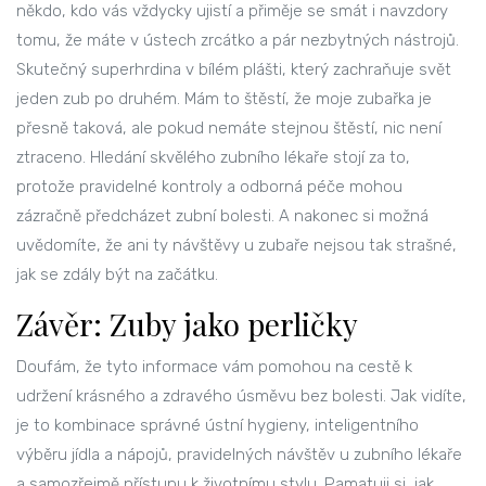
někdo, kdo vás vždycky ujistí a přiměje se smát i navzdory
tomu, že máte v ústech zrcátko a pár nezbytných nástrojů.
Skutečný superhrdina v bílém plášti, který zachraňuje svět
jeden zub po druhém. Mám to štěstí, že moje zubařka je
přesně taková, ale pokud nemáte stejnou štěstí, nic není
ztraceno. Hledání skvělého zubního lékaře stojí za to,
protože pravidelné kontroly a odborná péče mohou
zázračně předcházet zubní bolesti. A nakonec si možná
uvědomíte, že ani ty návštěvy u zubaře nejsou tak strašné,
jak se zdály být na začátku.
Závěr: Zuby jako perličky
Doufám, že tyto informace vám pomohou na cestě k
udržení krásného a zdravého úsměvu bez bolesti. Jak vidíte,
je to kombinace správné ústní hygieny, inteligentního
výběru jídla a nápojů, pravidelných návštěv u zubního lékaře
a samozřejmě přístupu k životnímu stylu. Pamatuji si, jak