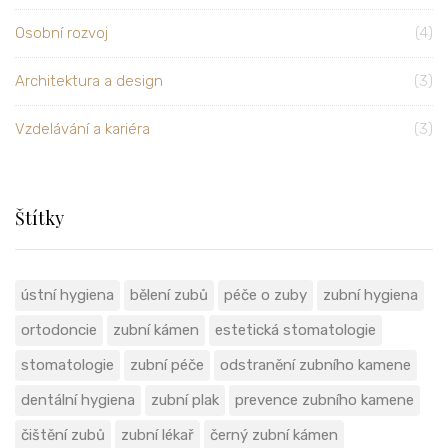
Osobní rozvoj
(4)
Architektura a design
(3)
Vzdelávání a kariéra
(3)
Štítky
ústní hygiena
bělení zubů
péče o zuby
zubní hygiena
ortodoncie
zubní kámen
estetická stomatologie
stomatologie
zubní péče
odstranění zubního kamene
dentální hygiena
zubní plak
prevence zubního kamene
čištění zubů
zubní lékař
černý zubní kámen