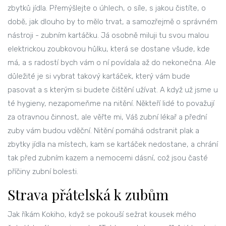
zbytků jídla. Přemýšlejte o úhlech, o síle, s jakou čistíte, o
době, jak dlouho by to mělo trvat, a samozřejmě o správném
nástroji - zubním kartáčku. Já osobně miluji tu svou malou
elektrickou zoubkovou hůlku, která se dostane všude, kde
má, a s radostí bych vám o ní povídala až do nekonečna. Ale
důležité je si vybrat takový kartáček, který vám bude
pasovat a s kterým si budete čištění užívat. A když už jsme u
té hygieny, nezapomeňme na nitění. Někteří lidé to považují
za otravnou činnost, ale věřte mi, Váš zubní lékař a přední
zuby vám budou vděční. Nitění pomáhá odstranit plak a
zbytky jídla na místech, kam se kartáček nedostane, a chrání
tak před zubním kazem a nemocemi dásní, což jsou časté
příčiny zubní bolesti.
Strava přátelská k zubům
Jak říkám Kokiho, když se pokouší sežrat kousek mého