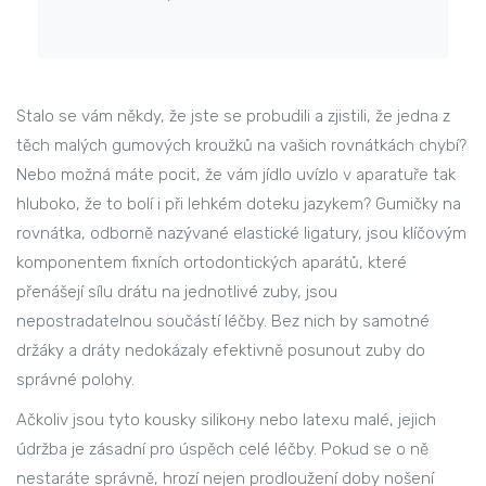
Stalo se vám někdy, že jste se probudili a zjistili, že jedna z
těch malých gumových kroužků na vašich rovnátkách chybí?
Nebo možná máte pocit, že vám jídlo uvízlo v aparatuře tak
hluboko, že to bolí i při lehkém doteku jazykem? Gumičky na
rovnátka, odborně nazývané
elastické ligatury
, jsou
klíčovým
komponentem fixních ortodontických aparátů, které
přenášejí sílu drátu na jednotlivé zuby
, jsou
nepostradatelnou součástí léčby. Bez nich by samotné
držáky a dráty nedokázaly efektivně posunout zuby do
správné polohy.
Ačkoliv jsou tyto kousky silikону nebo latexu malé, jejich
údržba je zásadní pro úspěch celé léčby. Pokud se o ně
nestaráte správně, hrozí nejen prodloužení doby nošení