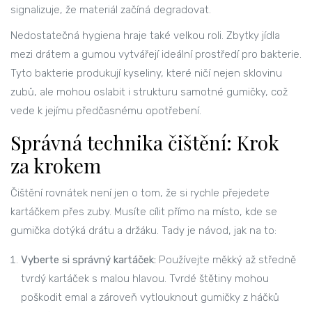
signalizuje, že materiál začíná degradovat.
Nedostatečná hygiena hraje také velkou roli. Zbytky jídla
mezi drátem a gumou vytvářejí ideální prostředí pro bakterie.
Tyto bakterie produkují kyseliny, které ničí nejen sklovinu
zubů, ale mohou oslabit i strukturu samotné gumičky, což
vede k jejímu předčasnému opotřebení.
Správná technika čištění: Krok
za krokem
Čištění rovnátek není jen o tom, že si rychle přejedete
kartáčkem přes zuby. Musíte cílit přímo na místo, kde se
gumička dotýká drátu a držáku. Tady je návod, jak na to:
Vyberte si správný kartáček:
Používejte měkký až středně
tvrdý kartáček s malou hlavou. Tvrdé štětiny mohou
poškodit emal a zároveň vytlouknout gumičky z háčků