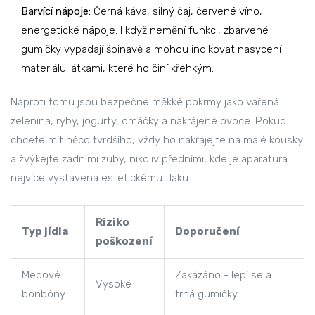
Barvící nápoje:
Černá káva, silný čaj, červené víno,
energetické nápoje. I když nemění funkci, zbarvené
gumičky vypadají špinavě a mohou indikovat nasycení
materiálu látkami, které ho činí křehkým.
Naproti tomu jsou bezpečné měkké pokrmy jako vařená
zelenina, ryby, jogurty, omáčky a nakrájené ovoce. Pokud
chcete mít něco tvrdšího, vždy ho nakrájejte na malé kousky
a žvýkejte zadními zuby, nikoliv předními, kde je aparatura
nejvíce vystavena estetickému tlaku.
Riziko
Typ jídla
Doporučení
poškození
Medové
Zakázáno - lepí se a
Vysoké
bonbóny
trhá gumičky