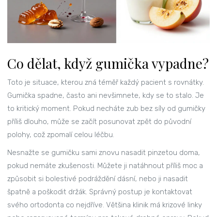
Co dělat, když gumička vypadne?
Toto je situace, kterou zná téměř každý pacient s rovnátky.
Gumička spadne, často ani nevšimnete, kdy se to stalo. Je
to kritický moment. Pokud necháte zub bez síly od gumičky
příliš dlouho, může se začít posunovat zpět do původní
polohy, což zpomalí celou léčbu.
Nesnažte se gumičku sami znovu nasadit pinzetou doma,
pokud nemáte zkušenosti. Můžete ji natáhnout příliš moc a
způsobit si bolestivé podráždění dásní, nebo ji nasadit
špatně a poškodit držák. Správný postup je kontaktovat
svého ortodonta co nejdříve. Většina klinik má krizové linky