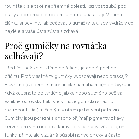
rovinátek, ale také nepříjemné bolesti, kazivost zubů pod
dráty a dokonce poškození samotné aparatury. V tomto
článku si povíme, jak pečovat o gumičky tak, aby vydržely co
nejdéle a vaše ústa zůstala zdravá.
Proč gumičky na rovnátka
selhávají?
Předtím, než se pustíme do řešení, je dobré pochopit
příčinu. Proč vlastně ty gumičky vypadávají nebo praskají?
Hlavním důvodem je mechanické namáhání během žvýkání.
Když kousnete do tvrdého jablka nebo suchého pečiva,
vznikne obrovský tlak, který může gumičku snadno
roztrhnout. Dalším častým viníkem je barvení potravin.
Gumičky jsou porézní a snadno přijímají pigmenty z kávy,
červeného vína nebo kurkumy. To sice neovlivňuje jejich
funkci přímo, ale vizuálně působí nehygienicky a často