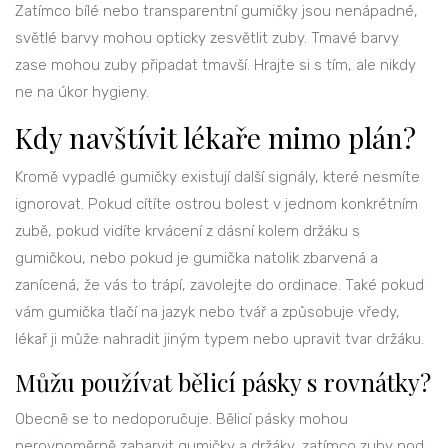
Zatímco bílé nebo transparentní gumičky jsou nenápadné,
světlé barvy mohou opticky zesvětlit zuby. Tmavé barvy
zase mohou zuby připadat tmavší. Hrajte si s tím, ale nikdy
ne na úkor hygieny.
Kdy navštívit lékaře mimo plán?
Kromě vypadlé gumičky existují další signály, které nesmíte
ignorovat. Pokud cítíte ostrou bolest v jednom konkrétním
zubě, pokud vidíte krvácení z dásní kolem držáku s
gumičkou, nebo pokud je gumička natolik zbarvená a
zanícená, že vás to trápí, zavolejte do ordinace. Také pokud
vám gumička tlačí na jazyk nebo tvář a způsobuje vředy,
lékař ji může nahradit jiným typem nebo upravit tvar držáku.
Můžu používat bělicí pásky s rovnátky?
Obecně se to nedoporučuje. Bělicí pásky mohou
nerovnoměrně zabarvit gumičky a držáky, zatímco zuby pod