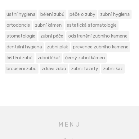
ústní hygiena
bělení zubů
péče o zuby
zubní hygiena
ortodoncie
zubní kámen
estetická stomatologie
stomatologie
zubní péče
odstranění zubního kamene
dentální hygiena
zubní plak
prevence zubního kamene
čištění zubů
zubní lékař
černý zubní kámen
broušení zubů
zdraví zubů
zubní fazety
zubní kaz
MENU