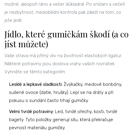
možné, alespoň ráno a večer důkladně. Po snídani a večeři
je nezbytnost, meziobědní kontrola pak záleží na tom, co
jste jedli.
Jídlo, které gumičkám škodí (a co
jíst můžete)
Vaše strava má přímý vliv na životnost elastických ligatur.
Některé potraviny jsou doslova vrahy vašich rovnátek.
Vyhněte se těmto kategoriím:
Lesklé a lepkavé sladkosti:
Žvýkačky, medové bonbóny,
sušené ovoce (datle, hrušky). Lepí se na dráty a při
pokusu o sundání často trhají gumičky.
Velmi tvrdé potraviny:
Led, tvrdé ořechy, kosti, tvrdé
bagety. Tyto položky generují sílu, která překračuje
pevnost materiálu gumičky.