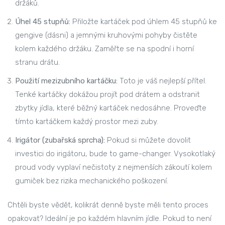
držáků.
Úhel 45 stupňů:
Přiložte kartáček pod úhlem 45 stupňů ke
gengive (dásni) a jemnými kruhovými pohyby čistěte
kolem každého držáku. Zaměřte se na spodní i horní
stranu drátu.
Použití mezizubního kartáčku:
Toto je váš nejlepší přítel.
Tenké kartáčky dokážou projít pod drátem a odstranit
zbytky jídla, které běžný kartáček nedosáhne. Proveďte
tímto kartáčkem každý prostor mezi zuby.
Irigátor (zubařská sprcha):
Pokud si můžete dovolit
investici do irigátoru, bude to game-changer. Vysokotlaký
proud vody vyplaví nečistoty z nejmenších zákoutí kolem
gumiček bez rizika mechanického poškození.
Chtěli byste vědět, kolikrát denně byste měli tento proces
opakovat? Ideální je po každém hlavním jídle. Pokud to není