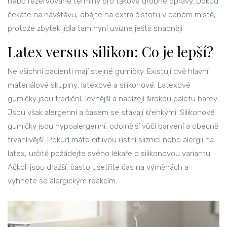
nebo rezervované termíny pro takové drobné opravy. Dokud
čekáte na návštěvu, dbějte na extra čistotu v daném místě,
protože zbytek jídla tam nyní uvízne ještě snadněji.
Latex versus silikon: Co je lepší?
Ne všichni pacienti mají stejné gumičky. Existují dvě hlavní
materiálové skupiny: latexové a silikonové. Latexové
gumičky jsou tradiční, levnější a nabízejí širokou paletu barev.
Jsou však alergenní a časem se stávají křehkými. Silikonové
gumičky jsou hypoalergenní, odolnější vůči barvení a obecně
trvanlivější. Pokud máte citlivou ústní sliznici nebo alergii na
latex, určitě požádejte svého lékaře o silikonovou variantu.
Ačkoli jsou dražší, často ušetříte čas na výměnách a
vyhnete se alergickým reakcím.