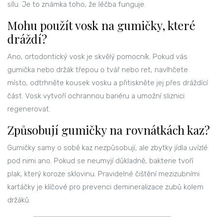
sílu. Je to známka toho, že léčba funguje.
Mohu použít vosk na gumičky, které
dráždí?
Ano, ortodontický vosk je skvělý pomocník. Pokud vás
gumička nebo držák třepou o tvář nebo ret, navlhčete
místo, odtrhněte kousek vosku a přitiskněte jej přes dráždící
část. Vosk vytvoří ochrannou bariéru a umožní sliznici
regenerovat.
Způsobují gumičky na rovnátkách kaz?
Gumičky samy o sobě kaz nezpůsobují, ale zbytky jídla uvízlé
pod nimi ano. Pokud se neumyjí důkladně, bakterie tvoří
plak, který koroze sklovinu. Pravidelné čištění mezizubními
kartáčky je klíčové pro prevenci demineralizace zubů kolem
držáků.