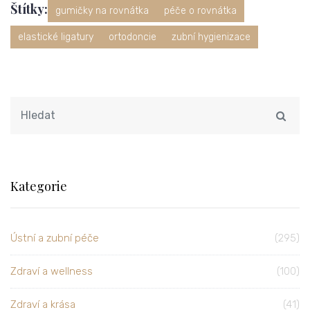
Štítky:
gumičky na rovnátka
péče o rovnátka
elastické ligatury
ortodoncie
zubní hygienizace
Kategorie
Ústní a zubní péče
(295)
Zdraví a wellness
(100)
Zdraví a krása
(41)