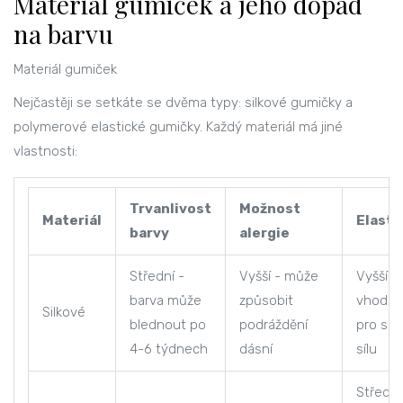
Materiál gumiček a jeho dopad
na barvu
Materiál gumiček
Nejčastěji se setkáte se dvěma typy:
silkové gumičky
a
polymerové elastické gumičky
. Každý materiál má jiné
vlastnosti:
Trvanlivost
Možnost
Materiál
Elasti
barvy
alergie
Střední -
Vyšší - může
Vyšší -
barva může
způsobit
vhodn
Silkové
blednout po
podráždění
pro siln
4-6 týdnech
dásní
sílu
Střední