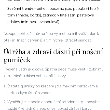
Sezónní trendy
- během podzimu jsou populární teplé
tóny (hnědá, bordó), zatímco v létě sazní pastelové
odstíny (mintová, levandulová).
Nezapomeňte, že některé barvy mohou mít vyšší sklon k
otékání (např. červená) a tím rychleji ztrácet jasnost.
Údržba a zdraví dásní při nošení
gumiček
Hygiena ústní
je klíčová. Špatná péče může vést k zubnímu
kazu, zánětu dásní nebo ztrátě barvy.
Čistěte gumičky po každém jídle měkkým kartáčkem a
netoxickým ústním vodou.
Vyměňujte je podle doporučení ortodontisty - obvykle
každé 4-6 týdnů, nebo dříve, pokud ztrácejí barvu.