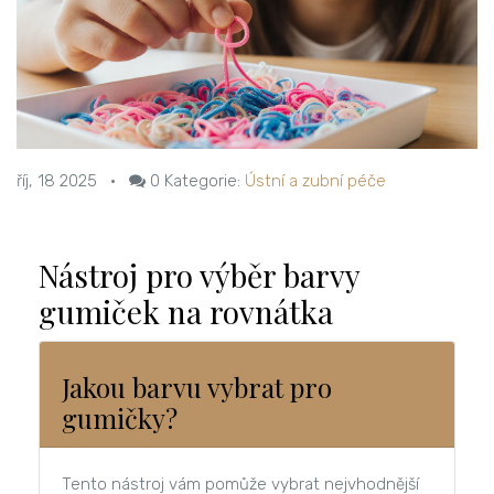
říj, 18 2025
•
0
Kategorie:
Ústní a zubní péče
Nástroj pro výběr barvy
gumiček na rovnátka
Jakou barvu vybrat pro
gumičky?
Tento nástroj vám pomůže vybrat nejvhodnější