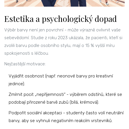
Estetika a psychologický dopad
Výběr barvy není jen povrchní - může výrazně ovlivnit vaše
sebevědomí. Studie z roku 2023 ukázala, že pacienti, kteří si
zvolili barvu podle osobního stylu, mají o 15 % vyšší míru
spokojenosti s léčbou.
Nejčastější motivace:
Vyjádřit osobnost (např. neonové barvy pro kreativní
jedince).
Zmírnit pocit „nepříjemnosti“ - výběrem odstínů, které se
podobají přirozené barvě zubů (bílá, krémová).
Podpořit sociální akceptaci - studenty často volí neutrální
barvy, aby se vyhnuli negativním reakcím vrstevníků.