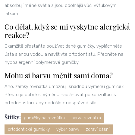
absorbují méně světla a jsou odolnější vůči výfukovým
látkám.
Co dělat, když se mi vyskytne alergická
reakce?
Okamžitě přestaňte používat dané gumičky, vypláchněte
ústa slanou vodou a navštivte ortodontistu. Přepněte na
hypoalergenní polymerové gumičky.
Mohu si barvu měnit sami doma?
Ano, zámky rovnátka umožňují snadnou výměnu gumiček.
Přesto je dobré si výměnu naplánovat po konzultaci s
ortodontistou, aby nedošlo k nesprávné síle.
Štítky:
gumičky na rovnátka
barva rovnátka
ortodontické gumičky
výběr barvy
zdraví dásní