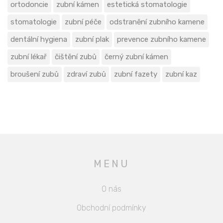
ortodoncie
zubní kámen
estetická stomatologie
stomatologie
zubní péče
odstranění zubního kamene
dentální hygiena
zubní plak
prevence zubního kamene
zubní lékař
čištění zubů
černý zubní kámen
broušení zubů
zdraví zubů
zubní fazety
zubní kaz
MENU
O nás
Obchodní podmínky