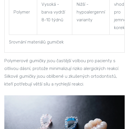
Vysoká -
Nižší -
vhodn
Polymer
barva vydrží
hypoalergenní
pro
8-10 týdnů
varianty
jemnějš
korekc
Srovnání materiálů gumiček
Polymerové gumičky jsou častější volbou pro pacienty s
citlivou dásní, protože minimalizují riziko alergických reakcí.
Silkové gumičky jsou oblíbené u zkušených ortodontistů,
kteří potřebují větší sílu a rychlejší reakci.