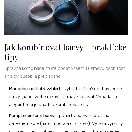
Jak kombinovat barvy - praktické
tipy
Správná kombinace může dodat vašemu úsměvu osobitost,
aniž by působila přeplácaně.
Monochromatický vzhled
- vyberte různé odstíny jedné
barvy (např. světle růžová a tmavě růžová). Vypadá to
elegantně a je snadno kombinovatelné.
Komplementární barvy
- použijte barvy naproti na
barevném kole (např. modrá a oranžová). Vytváří výrazný
kontrast, který dobře vynikne u viditelných rovnáteček.