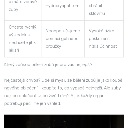
a máte zdravé
hydroxyapatitem
chránit
zuby
sklovinu
Chcete rychlý
Neodporučujeme
Vysoké riziko
výsledek a
domácí gel nebo
poškození,
nechcete jít k
proužky
nízká účinnost
lékaři
Který způsob bělení zubů je pro vás nejlepší?
Nejčastější chyba? Lidé si myslí, že bělení zubů je jako koupě
nového oblečení - koupíte to, co vypadá nejhezčí. Ale zuby
nejsou oblečení. Jsou živé tkáně. A jak každý orgán,
potřebují péči, ne jen vzhled.