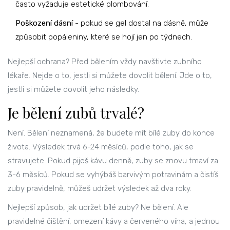
často vyžaduje estetické plombování.
Poškození dásní
- pokud se gel dostal na dásně, může
způsobit popáleniny, které se hojí jen po týdnech.
Nejlepší ochrana? Před bělením vždy navštivte zubního
lékaře. Nejde o to, jestli si můžete dovolit bělení. Jde o to,
jestli si můžete dovolit jeho následky.
Je bělení zubů trvalé?
Není. Bělení neznamená, že budete mít bílé zuby do konce
života. Výsledek trvá 6-24 měsíců, podle toho, jak se
stravujete. Pokud piješ kávu denně, zuby se znovu tmaví za
3-6 měsíců. Pokud se vyhýbáš barvivým potravinám a čistíš
zuby pravidelně, můžeš udržet výsledek až dva roky.
Nejlepší způsob, jak udržet bílé zuby? Ne bělení. Ale
pravidelné čištění, omezení kávy a červeného vína, a jednou