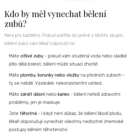
Kdo by měl vynechat bělení
zubů?
Není pro každého. Pokud patříte do jedné z těchto skupin,
bělení zubů vám lékař odporučí ne:
Máte
citlivé zuby
- pokud vám studená voda nebo sladké
jídlo dělá bolest, bělení může situaci zhoršit.
Máte
plomby, korunky nebo vložky
na předních zubech -
ty se nebělí. Výsledek: nekonzistentní vzhled.
Máte
zánět dásní
nebo
karies
- bělení neřeší zdravotní
problémy, jen je maskuje.
Jste
těhotná
- i když není důkaz, že bělení škodí plodu,
lékaři doporučují vynechat všechny nezbytné chemické
postupy během těhotenství.