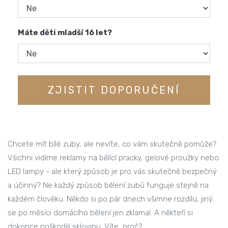
Máte děti mladší 16 let?
ZJISTIT DOPORUČENÍ
Chcete mít bílé zuby, ale nevíte, co vám skutečně pomůže?
Všichni vidíme reklamy na bělící pracky, gelové proužky nebo
LED lampy - ale který způsob je pro vás skutečně bezpečný
a účinný? Ne každý způsob bělení zubů funguje stejně na
každém člověku. Někdo si po pár dnech všimne rozdílu, jiný
se po měsíci domácího bělení jen zklamal. A někteří si
dokonce poškodili sklovinu. Víte, proč?