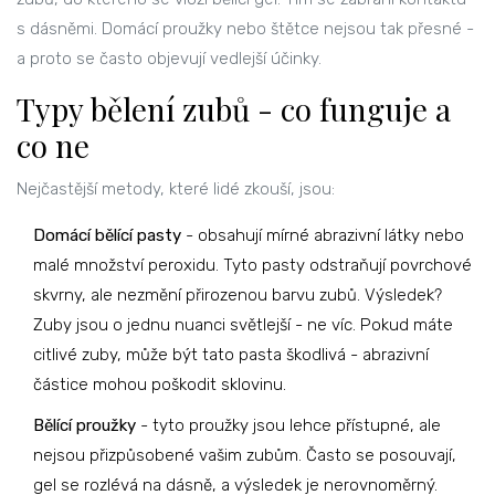
s dásněmi. Domácí proužky nebo štětce nejsou tak přesné -
a proto se často objevují vedlejší účinky.
Typy bělení zubů - co funguje a
co ne
Nejčastější metody, které lidé zkouší, jsou:
Domácí bělící pasty
- obsahují mírné abrazivní látky nebo
malé množství peroxidu. Tyto pasty odstraňují povrchové
skvrny, ale nezmění přirozenou barvu zubů. Výsledek?
Zuby jsou o jednu nuanci světlejší - ne víc. Pokud máte
citlivé zuby, může být tato pasta škodlivá - abrazivní
částice mohou poškodit sklovinu.
Bělící proužky
- tyto proužky jsou lehce přístupné, ale
nejsou přizpůsobené vašim zubům. Často se posouvají,
gel se rozlévá na dásně, a výsledek je nerovnoměrný.