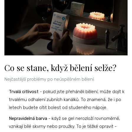
Co se stane, když bělení selže?
Nejčastější problémy po neúspěšném bělení:
Trvalá citlivost
- pokud jste přeháněli bělení, může dojít k
trvalému odhalení zubních kanálků. To znamená, že i po
letech budete cítit bolest od studeného nápoje.
Nepravidelná barva
- když se gel nerozloží rovnoměrně,
vznikají bílé skvrny nebo proužky. To je těžké opravit -