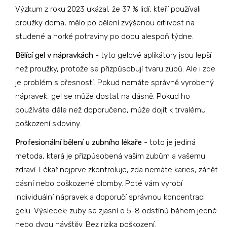
Výzkum z roku 2023 ukázal, že 37 % lidí, kteří používali
proužky doma, mělo po bělení zvýšenou citlivost na
studené a horké potraviny po dobu alespoň týdne.
Bělící gel v nápravkách
- tyto gelové aplikátory jsou lepší
než proužky, protože se přizpůsobují tvaru zubů. Ale i zde
je problém s přesností. Pokud nemáte správně vyrobený
nápravek, gel se může dostat na dásně. Pokud ho
používáte déle než doporučeno, může dojít k trvalému
poškození skloviny.
Profesionální bělení u zubního lékaře
- toto je jediná
metoda, která je přizpůsobená vašim zubům a vašemu
zdraví. Lékař nejprve zkontroluje, zda nemáte karies, zánět
dásní nebo poškozené plomby. Poté vám vyrobí
individuální nápravek a doporučí správnou koncentraci
gelu. Výsledek: zuby se zjasní o 5-8 odstínů během jedné
nebo dvou návštěv. Bez rizika poškození.