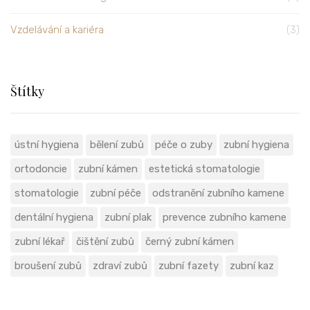
Vzdelávání a kariéra
(3)
Štítky
ústní hygiena
bělení zubů
péče o zuby
zubní hygiena
ortodoncie
zubní kámen
estetická stomatologie
stomatologie
zubní péče
odstranění zubního kamene
dentální hygiena
zubní plak
prevence zubního kamene
zubní lékař
čištění zubů
černý zubní kámen
broušení zubů
zdraví zubů
zubní fazety
zubní kaz