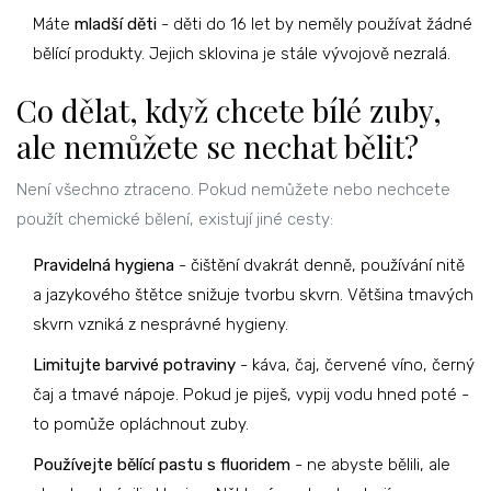
Máte
mladší děti
- děti do 16 let by neměly používat žádné
bělící produkty. Jejich sklovina je stále vývojově nezralá.
Co dělat, když chcete bílé zuby,
ale nemůžete se nechat bělit?
Není všechno ztraceno. Pokud nemůžete nebo nechcete
použít chemické bělení, existují jiné cesty:
Pravidelná hygiena
- čištění dvakrát denně, používání nitě
a jazykového štětce snižuje tvorbu skvrn. Většina tmavých
skvrn vzniká z nesprávné hygieny.
Limitujte barvivé potraviny
- káva, čaj, červené víno, černý
čaj a tmavé nápoje. Pokud je piješ, vypij vodu hned poté -
to pomůže opláchnout zuby.
Používejte bělící pastu s fluoridem
- ne abyste bělili, ale