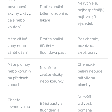
Máte
Nejrychlejší,
povrchové
Profesionální
nejbezpečnější,
skvrny z kávy,
bělení u zubního
nejtrvalejší
čaje nebo
lékaře
výsledek
kouření
Máte citlivé
Profesionální
Bez chemie,
zuby nebo
čištění +
bez rizika,
zánět dásní
fluoridová past
zlepší zdraví
Máte plomby
Chemické
Nezbělíte -
nebo korunky
bělení nebude
zvažte vložky
na předních
mít vliv na
nebo korunky
zubech
plomby
Nezvýší
Chcete
Bělící pasty s
citlivost,
levnou volbu
fluoridem a
pomáhá