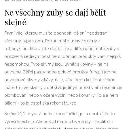
Ne všechny zuby se dají bělit
stejně
První věc, kterou musíte pochopit: bělení neodstraní
všechny typy skvrn. Pokud máte tmavé skvrny z
tetracyklinu, které jste dostali jako dítě, nebo máte zuby s
přirozeně šedivým odstínem, domácí produkty vám nejspíš
nepomohou. Tyto skvrny jsou uvnitř skloviny - ne na
povrchu. Bělící pasty nebo gelové proužky fungují jen na
povrchové skvrny z kávy, čaje, vína nebo kouření. Pokud
máte tmavé skvrny z dětství, jediným efektivním řešením je
plombování nebo vložení výplní nebo korunky. To ale není
bělení - to je estetická rekonstrukce.
Nejčastější chyba? Lidé si koupí bělící gel a doufají, že to
vyřeší všechno. Ale pokud máte citlivé zuby, několik dní