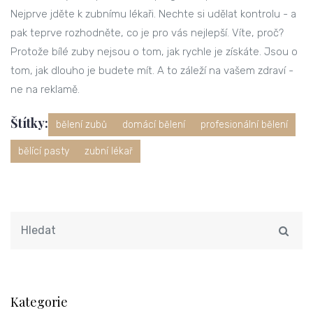
Nejprve jděte k zubnímu lékaři. Nechte si udělat kontrolu - a
pak teprve rozhodněte, co je pro vás nejlepší. Víte, proč?
Protože bílé zuby nejsou o tom, jak rychle je získáte. Jsou o
tom, jak dlouho je budete mít. A to záleží na vašem zdraví -
ne na reklamě.
Štítky:
bělení zubů
domácí bělení
profesionální bělení
bělící pasty
zubní lékař
Kategorie