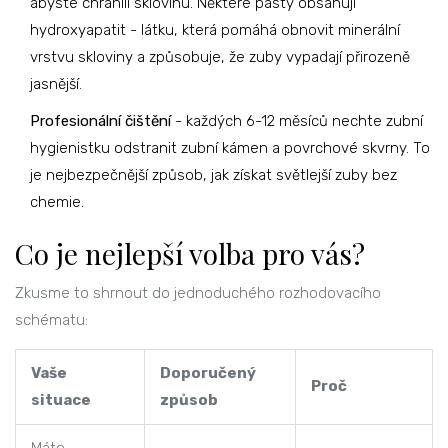
abyste chránili sklovinu. Některé pasty obsahují
hydroxyapatit - látku, která pomáhá obnovit minerální
vrstvu skloviny a způsobuje, že zuby vypadají přirozeně
jasnější.
Profesionální čištění
- každých 6-12 měsíců nechte zubní
hygienistku odstranit zubní kámen a povrchové skvrny. To
je nejbezpečnější způsob, jak získat světlejší zuby bez
chemie.
Co je nejlepší volba pro vás?
Zkusme to shrnout do jednoduchého rozhodovacího
schématu:
Vaše
Doporučený
Proč
situace
způsob