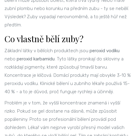
bělení může způsobit bolest, která trvá týdny. Nebo máte
zubní plombu nebo korunku na předním zubu - ty se nebělí.
Výsledek? Zuby vypadají nerovnoměrně, a to ještě hůř než
předtím.
Co vlastně bělí zuby?
Základní látky v bělících produktech jsou
peroxid vodíku
nebo
peroxid karbamidu
. Tyto látky pronikají do skloviny a
rozkládají pigmenty, které způsobují tmavší barvu.
Koncentrace je klíčová. Domácí produkty mají obvykle 3-10 %
peroxidu vodíku. Klinické bělení u zubního lékaře používá 15-
40 % - a to je důvod, proč funguje rychleji a účinněji.
Problém je v tom, že vyšší koncentrace znamená i vyšší
riziko. Pokud se gel dostane na dásně, může způsobit
popáleniny. Proto se profesionální bělení provádí pod
dohledem. Lékař vám nejprve vyrobí přesný model vašich
zubů, do kterého se vloží bělící gel. Tím se zabrání kontaktu