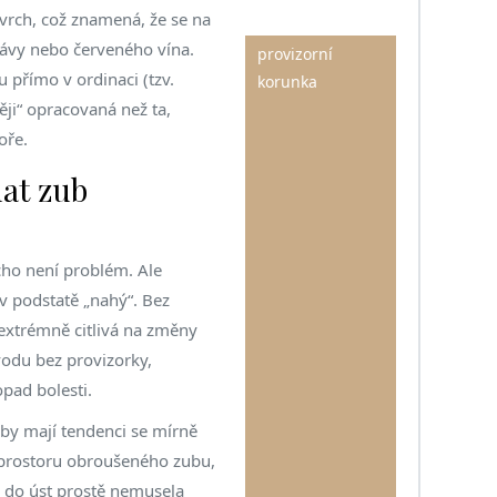
vrch, což znamená, že se na
ávy nebo červeného vína.
provizorní
 přímo v ordinaci (tzv.
korunka
ěji“ opracovaná než ta,
oře.
hat zub
cho není problém. Ale
v podstatě „nahý“. Bez
extrémně citlivá na změny
 vodu bez provizorky,
pad bolesti.
 Zuby mají tendenci se mírně
o prostoru obroušeného zubu,
 do úst prostě nemusela