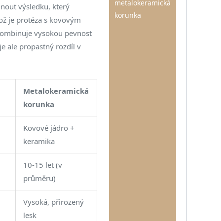
metalokeramická
hnout výsledku, který
korunka
což je
protéza s kovovým
kombinuje vysokou pevnost
je ale propastný rozdíl v
Metalokeramická
korunka
Kovové jádro +
keramika
10-15 let (v
průměru)
Vysoká, přirozený
lesk