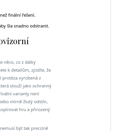
ež finální řešení.
y šla snadno odstranit.
ovizorní
te něco, co z dálky
e k detailům, zjistíte, že
í protéza vyrobená z
která slouží jako ochranný
finální varianty není
ebo mírně žlutý odstín,
kopírovat hru a přirozený
 nemusí být tak precizně