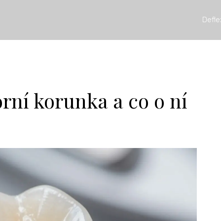
Defle
rní korunka a co o ní