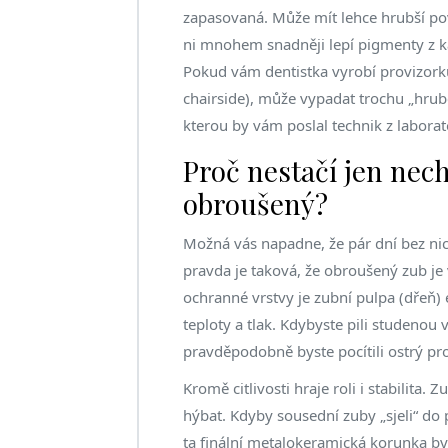
zapasovaná. Může mít lehce hrubší po
ni mnohem snadněji lepí pigmenty z k
Pokud vám dentistka vyrobí provizorku
chairside), může vypadat trochu „hrub
kterou by vám poslal technik z laborat
Proč nestačí jen nec
obroušený?
Možná vás napadne, že pár dní bez ni
pravda je taková, že obroušený zub je 
ochranné vrstvy je
zubní pulpa
(dřeň) 
teploty a tlak. Kdybyste pili studenou
pravděpodobně byste pocítili ostrý pro
Kromě citlivosti hraje roli i stabilita.
hýbat. Kdyby sousední zuby „sjeli“ d
ta finální
metalokeramická korunka
by