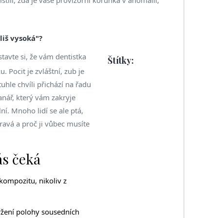
íliš vysoká"?
tavte si, že vám dentistka
Štítky:
 Pocit je zvláštní, zub je
tuhle chvíli přichází na řadu
anář, který vám zakryje
ní. Mnoho lidí se ale ptá,
ravá a proč ji vůbec musíte
ás čeká
kompozitu, nikoliv z
ržení polohy sousedních