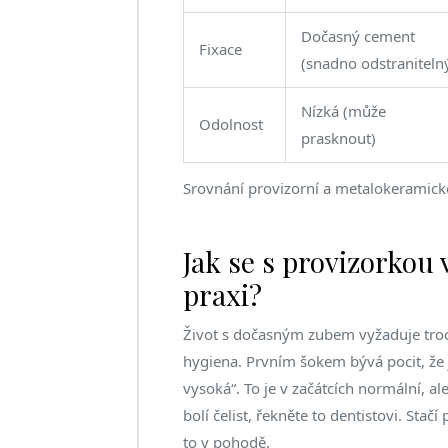
Dočasný cement
Fixace
(snadno odstraniteln
Nízká (může
Odolnost
prasknout)
Srovnání provizorní a metalokeramic
Jak se s provizorkou 
praxi?
Život s dočasným zubem vyžaduje troc
hygiena. Prvním šokem bývá pocit, že
vysoká“. To je v začátcích normální, a
bolí čelist, řekněte to dentistovi. Sta
to v pohodě.