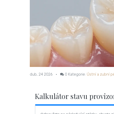
dub, 24 2026
•
0
Kategorie:
Ústní a zubní p
Kalkulátor stavu proviz
Odpovězte na následující otázky, abyste zji