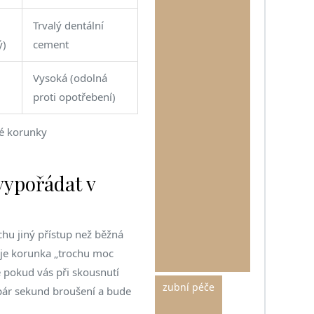
Trvalý dentální
ý)
cement
Vysoká (odolná
proti opotřebení)
ké korunky
vypořádat v
hu jiný přístup než běžná
 je korunka „trochu moc
le pokud vás při skousnutí
zubní péče
čí pár sekund broušení a bude