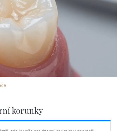
éče
orní korunky
stili, zda je vaše provizorní korunka v anomálii,