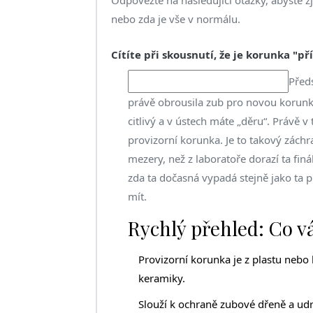
nebo zda je vše v normálu.
Cítíte při skousnutí, že je korunka "př
Předs
právě obrousila zub pro novou korunku.
citlivý a v ústech máte „děru“. Právě v 
provizorní korunka. Je to takový záchr
mezery, než z laboratoře dorazí ta finál
zda ta dočasná vypadá stejně jako ta p
mít.
Rychlý přehled: Co v
Provizorní korunka je z plastu nebo 
keramiky.
Slouží k ochraně zubové dřeně a ud