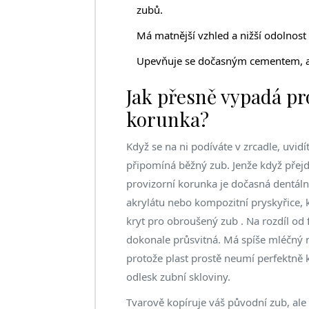
zubů.
Má matnější vzhled a nižší odolnost n
Upevňuje se dočasným cementem, ab
Jak přesně vypadá pr
korunka?
Když se na ni podíváte v zrcadle, uvidí
připomíná běžný zub. Jenže když přejdet
provizorní korunka
je
dočasná dentáln
akrylátu nebo kompozitní pryskyřice, 
kryt pro obroušený zub
. Na rozdíl od 
dokonale průsvitná. Má spíše mléčný n
protože plast prostě neumí perfektně 
odlesk zubní skloviny.
Tvarově kopíruje váš původní zub, ale