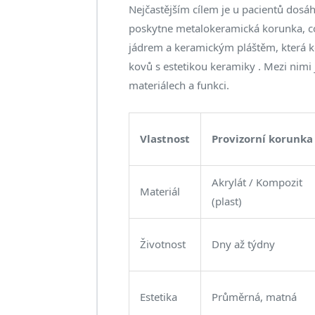
Nejčastějším cílem je u pacientů dosá
poskytne
metalokeramická korunka
, 
jádrem a keramickým pláštěm, která 
kovů s estetikou keramiky
. Mezi nimi 
materiálech a funkci.
Vlastnost
Provizorní korunka
Akrylát / Kompozit
Materiál
(plast)
Životnost
Dny až týdny
Estetika
Průměrná, matná