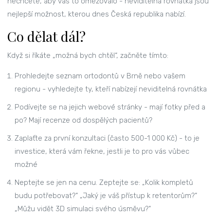
nechcete, aby vás to omezovalo - neviditelná rovnátka jsou
nejlepší možnost, kterou dnes Česká republika nabízí.
Co dělat dál?
Když si říkáte „možná bych chtěl“, začněte tímto:
Prohledejte seznam ortodontů v Brně nebo vašem
regionu - vyhledejte ty, kteří nabízejí neviditelná rovnátka
Podívejte se na jejich webové stránky - mají fotky před a
po? Mají recenze od dospělých pacientů?
Zaplaťte za první konzultaci (často 500-1 000 Kč) - to je
investice, která vám řekne, jestli je to pro vás vůbec
možné
Neptejte se jen na cenu. Zeptejte se: „Kolik kompletů
budu potřebovat?“ „Jaký je váš přístup k retentorům?“
„Můžu vidět 3D simulaci svého úsměvu?“