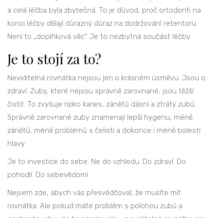
a celá léčba byla zbytečná. To je důvod, proč ortodonti na
konci léčby dělají důrazný důraz na dodržování retentoru.
Není to „doplňková věc“. Je to nezbytná součást léčby.
Je to stojí za to?
Neviditelná rovnátka nejsou jen o krásném úsměvu. Jsou o
zdraví. Zuby, které nejsou správně zarovnané, jsou těžší
čistit. To zvyšuje riziko karies, zánětů dásní a ztráty zubů.
Správně zarovnané zuby znamenají lepší hygenu, méně
zánětů, méně problémů s čelistí a dokonce i méně bolestí
hlavy.
Je to investice do sebe. Ne do vzhledu. Do zdraví. Do
pohodlí. Do sebevědomí.
Nejsem zde, abych vás přesvědčoval, že musíte mít
rovnátka. Ale pokud máte problém s polohou zubů a