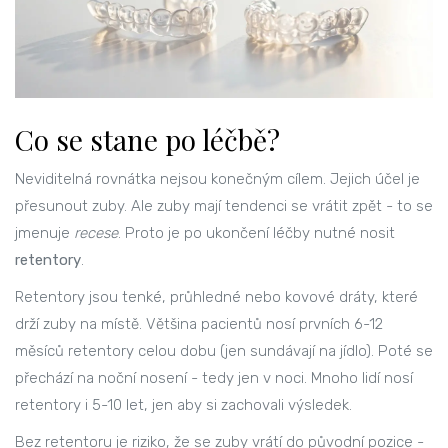
Co se stane po léčbě?
Neviditelná rovnátka nejsou konečným cílem. Jejich účel je
přesunout zuby. Ale zuby mají tendenci se vrátit zpět - to se
jmenuje
recese
. Proto je po ukončení léčby nutné nosit
retentory
.
Retentory jsou tenké, průhledné nebo kovové dráty, které
drží zuby na místě. Většina pacientů nosí prvních 6-12
měsíců retentory celou dobu (jen sundávají na jídlo). Poté se
přechází na noční nosení - tedy jen v noci. Mnoho lidí nosí
retentory i 5-10 let, jen aby si zachovali výsledek.
Bez retentoru je riziko, že se zuby vrátí do původní pozice -