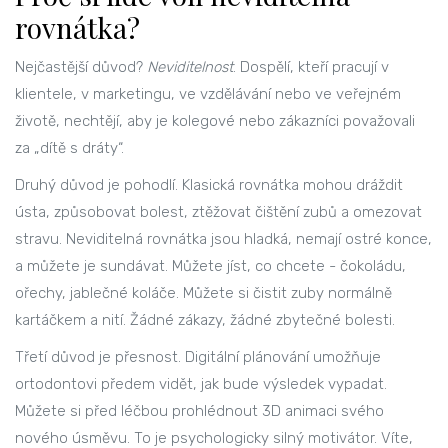
rovnátka?
Nejčastější důvod?
Neviditelnost
. Dospělí, kteří pracují v
klientele, v marketingu, ve vzdělávání nebo ve veřejném
životě, nechtějí, aby je kolegové nebo zákazníci považovali
za „dítě s dráty“.
Druhý důvod je pohodlí. Klasická rovnátka mohou dráždit
ústa, způsobovat bolest, ztěžovat čištění zubů a omezovat
stravu. Neviditelná rovnátka jsou hladká, nemají ostré konce,
a můžete je sundávat. Můžete jíst, co chcete - čokoládu,
ořechy, jablečné koláče. Můžete si čistit zuby normálně
kartáčkem a nití. Žádné zákazy, žádné zbytečné bolesti.
Třetí důvod je přesnost. Digitální plánování umožňuje
ortodontovi předem vidět, jak bude výsledek vypadat.
Můžete si před léčbou prohlédnout 3D animaci svého
nového úsměvu. To je psychologicky silný motivátor. Víte,