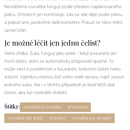
Neviditelná rovnátka fungují podle předem naplánovaného
plánu. Ortodont jen kontroluje, zda se vše děje podle plánu,
a pokud ano, poskytne další komplety. Pokud se něco mění,
upraví plán.
Je možné léčit jen jednu čelist?
Velmi zřídka. Zuby fungují jako celek - když posunete jen
horní čelist, dolní se automaticky přizpůsobí špatně. To
může vést k problémům s kousáním, bolestmi čelisti nebo
zubům. Výjimkou mohou být velmi malé opravy, např. posun
jednoho zubu. Ale i v těchto případech je lepší léčit obě
čelisti, aby byl výsledek stabilní.
Štítky:
neviditelná rovnátka
ortodoncie
rovnátka bez drátů
ortodont
rovnátka pro dospělé