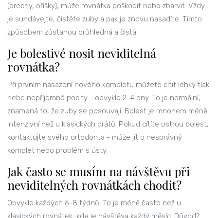
(orechy, oříšky), může rovnátka poškodit nebo zbarvit. Vždy
je sundávejte, čistěte zuby a pak je znovu nasadíte. Tímto
způsobem zůstanou průhledná a čistá.
Je bolestivé nosit neviditelná
rovnátka?
Při prvním nasazení nového kompletu můžete cítit lehký tlak
nebo nepříjemné pocity - obvykle 2-4 dny. To je normální,
znamená to, že zuby se posouvají. Bolest je mnohem méně
intenzivní než u klasických drátů. Pokud cítíte ostrou bolest,
kontaktujte svého ortodonta - může jít o nesprávný
komplet nebo problém s ústy.
Jak často se musím na návštěvu při
neviditelných rovnátkách chodit?
Obvykle každých 6-8 týdnů. To je méně často než u
klasických rovnátek, kde je návštěva každý měsíc. Důvod?