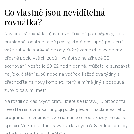
Co vlastně jsou neviditelná
rovnátka?
Neviditelná rovnátka, často označovaná jako
alignery
, jsou
průhledné, odstranitelné plasty, které postupně posunují
vaše zuby do správné polohy. Každý komplet je vyrobený
přesně podle vašich zubů - vyrábí se na základě 3D
skenování. Nosíte je 20-22 hodin denně, můžete je sundávat
na jídlo, čištění zubů nebo na večírek. Každé dva týdny si
přechodíte na nový komplet, který je mírně jiný a posouvá
zuby o další milimetr.
Na rozdíl od klasických drátů, které se upravují u ortodonta,
neviditelná rovnátka fungují podle předem naplánovaného
programu. To znamená, že nemusíte chodit každý měsíc na
úpravu. Většinou stačí návštěva každých 6-8 týdnů, jen aby
ortodont zkontroloval průběh.