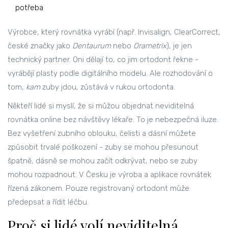
potřeba
Výrobce, který rovnátka vyrábí (např. Invisalign, ClearCorrect,
české značky jako
Dentaurum
nebo
Orametrix
), je jen
technický partner. Oni dělají to, co jim ortodont řekne -
vyrábějí plasty podle digitálního modelu. Ale rozhodování o
tom,
kam
zuby jdou, zůstává v rukou ortodonta.
Někteří lidé si myslí, že si můžou objednat neviditelná
rovnátka online bez návštěvy lékaře. To je nebezpečná iluze.
Bez vyšetření zubního oblouku, čelisti a dásní můžete
způsobit trvalé poškození - zuby se mohou přesunout
špatně, dásně se mohou začít odkrývat, nebo se zuby
mohou rozpadnout. V Česku je výroba a aplikace rovnátek
řízená zákonem. Pouze registrovaný ortodont může
předepsat a řídit léčbu.
Proč si lidé volí neviditelná