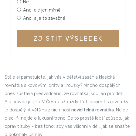
Ne
Ano, ale jen mírně
Ano, a je to závažné
ZJISTIT VÝSLEDEK
Stále si pamatujete, jak vás v dětství zasáhla klasická
rovnátka s kovovými dráty a kroužky? Mnoho dospělých
dnes zůstává přesvědčeno, že rovnátka jsou jen pro děti.
Ale pravda je jiná. V Česku už každý třetí pacient s rovnátky
je dospělý. A většina z nich nosí
neviditelná rovnátka
. Nejde
o sci-fi, nejde o luxusní trend. Je to prostě lepší způsob, jak
opravit zuby - bez toho, aby vás všichni viděli, jak se snažíte
o dokonalý úsměv.