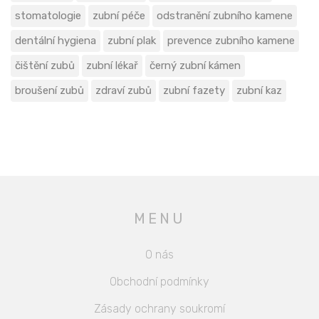
stomatologie
zubní péče
odstranění zubního kamene
dentální hygiena
zubní plak
prevence zubního kamene
čištění zubů
zubní lékař
černý zubní kámen
broušení zubů
zdraví zubů
zubní fazety
zubní kaz
MENU
O nás
Obchodní podmínky
Zásady ochrany soukromí