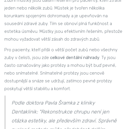
Zubní můstky jsou dalším řešením pro pacienty, kteří ztratili
jeden nebo několik zubů. Můstek je tvořen několika
korunkami spojenými dohromady a je upevňován na
sousední zdravé zuby. Tím se obnoví plná funkčnost a
estetika úsměvu. Můstky jsou efektivním řešením, přestože
mohou vyžadovat větší zásah do zdravých zubů.
Pro pacienty, kteří přišli o větší počet zubů nebo všechny
zuby v čelisti, jsou zde
celkové dentální náhrady
. Ty jsou
často označovány jako protézy a mohou být buď pevné,
nebo snímatelné. Snímatelné protézy jsou cenově
dostupnější a snáze se udržují, zatímco pevné protézy
poskytují větší stabilitu a komfort.
Podle doktora Pavla Šramka z kliniky
Dentaklinik: "Rekonstrukce chrupu není jen
otázka estetiky, ale především zdraví. Správně