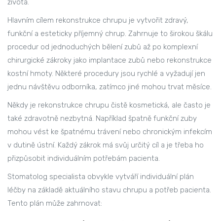
života.
Hlavním cílem rekonstrukce chrupu je vytvořit zdravý,
funkční a esteticky příjemný chrup. Zahrnuje to širokou škálu
procedur od jednoduchých bělení zubů až po komplexní
chirurgické zákroky jako implantace zubů nebo rekonstrukce
kostní hmoty. Některé procedury jsou rychlé a vyžadují jen
jednu návštěvu odborníka, zatímco jiné mohou trvat měsíce.
Někdy je rekonstrukce chrupu čistě kosmetická, ale často je
také zdravotně nezbytná. Například špatně funkční zuby
mohou vést ke špatnému trávení nebo chronickým infekcím
v dutině ústní. Každý zákrok má svůj určitý cíl a je třeba ho
přizpůsobit individuálním potřebám pacienta.
Stomatolog specialista obvykle vytváří individuální plán
léčby na základě aktuálního stavu chrupu a potřeb pacienta.
Tento plán může zahrnovat: