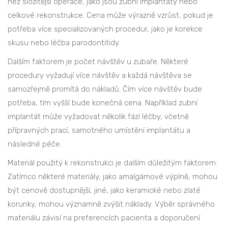
než složitější operace, jako jsou zubní implantáty nebo
celkové rekonstrukce. Cena může výrazně vzrůst, pokud je
potřeba více specializovaných procedur, jako je korekce
skusu nebo léčba parodontitidy.
Dalším faktorem je počet návštěv u zubaře. Některé
procedury vyžadují více návštěv a každá návštěva se
samozřejmě promítá do nákladů. Čím více návštěv bude
potřeba, tím vyšší bude konečná cena. Například zubní
implantát může vyžadovat několik fází léčby, včetně
přípravných prací, samotného umístění implantátu a
následné péče.
Materiál použitý k rekonstrukci je dalším důležitým faktorem.
Zatímco některé materiály, jako amalgámové výplně, mohou
být cenově dostupnější, jiné, jako keramické nebo zlaté
korunky, mohou významně zvýšit náklady. Výběr správného
materiálu závisí na preferencích pacienta a doporučení