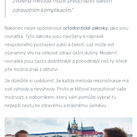
zvolená metoda může předcházet dalším
zdravotním komplikacím."
Nakonec nelze opomenout
ortodontické zákroky
, jako jsou
rovnátka. Tyto zákroky jsou navrženy k nápravě
nesprávného postavení zubů a čelistí, což může mít
významný vliv na celkové zdraví ústní dutiny. Moderní
rovnátka jsou často diskrétnější a pohodlnější než ty, které
jste možná znali z dětství.
Je důležité si uvědomit, že každá metoda rekonstrukce má
své výhody a nevýhody. Proto je klíčové konzultovat vaše
možnosti s odborníkem, který vám pomůže vybrat tu
nejlepší cestu ke zdravému a krásnému úsměvu.