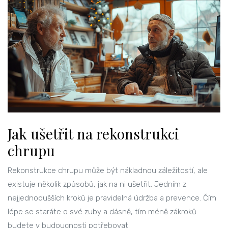
Jak ušetřit na rekonstrukci
chrupu
Rekonstrukce chrupu může být nákladnou záležitostí, ale
existuje několik způsobů, jak na ni ušetřit. Jedním z
nejjednodušších kroků je pravidelná údržba a prevence. Čím
lépe se staráte o své zuby a dásně, tím méně zákroků
budete v budoucnosti potřebovat.