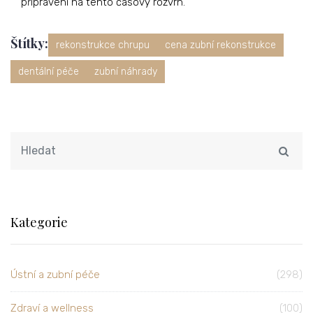
připraveni na tento časový rozvrh.
Štítky:
rekonstrukce chrupu
cena zubní rekonstrukce
dentální péče
zubní náhrady
Kategorie
Ústní a zubní péče
(298)
Zdraví a wellness
(100)