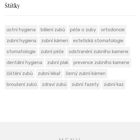
Štítky
ústní hygiena
bělení zubů
péče o zuby
ortodoncie
zubní hygiena
zubní kámen
estetická stomatologie
stomatologie
zubní péče
odstranění zubního kamene
dentální hygiena
zubní plak
prevence zubního kamene
čištění zubů
zubní lékař
černý zubní kámen
broušení zubů
zdraví zubů
zubní fazety
zubní kaz