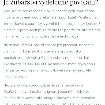
Je zubařství výdělečné povolání?
Ano, ale ne pro každého. Pokud chcete vydělávat hodně,
musíte být nejen dobrý lékař, ale i podnikatel. Musíte umět
komunikovat s pacienty, vysvětlit jim, proč je onlay lepší než
plomba, a přesvědčit je, že to stojí za peníze. Musíte mít čas
na marketing, správu, vzdělávání a technologii.
Na druhou stranu, pokud chcete jen pracovat, nechat si
platit a mít klidný život, můžete si najít práci jako
zaměstnanec ve veřejné praxi nebo v nemocnici. Tam
vyděláváte 70 000-100 000 Kč měsíčně, máte dovolenou,
nemusíte řešit nájem, nákup vybavení ani reklamu. Ale
nezbohatnete.
Největší chyba, kterou zubaři dělají, je, že se učí jen
lékařským dovednostem a ignorují podnikání. Když se
naučíte dělat kompozitní onlay a zároveň umíte prodávat
tuto službu, vaše příjmy se zvýší o 50-100 % během jednoho