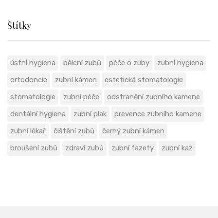
Štítky
ústní hygiena
bělení zubů
péče o zuby
zubní hygiena
ortodoncie
zubní kámen
estetická stomatologie
stomatologie
zubní péče
odstranění zubního kamene
dentální hygiena
zubní plak
prevence zubního kamene
zubní lékař
čištění zubů
černý zubní kámen
broušení zubů
zdraví zubů
zubní fazety
zubní kaz