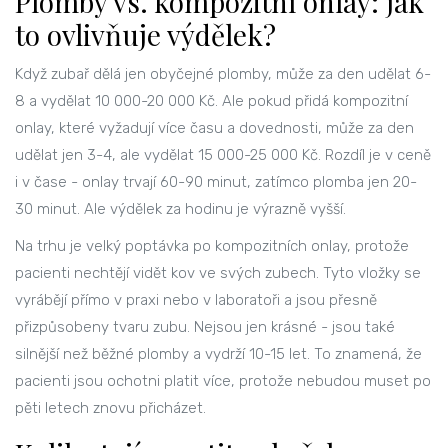
Plomby vs. kompozitní onlay: jak
to ovlivňuje výdělek?
Když zubař dělá jen obyčejné plomby, může za den udělat 6-
8 a vydělat 10 000-20 000 Kč. Ale pokud přidá kompozitní
onlay, které vyžadují více času a dovednosti, může za den
udělat jen 3-4, ale vydělat 15 000-25 000 Kč. Rozdíl je v ceně
i v čase - onlay trvají 60-90 minut, zatímco plomba jen 20-
30 minut. Ale výdělek za hodinu je výrazně vyšší.
Na trhu je velký poptávka po kompozitních onlay, protože
pacienti nechtějí vidět kov ve svých zubech. Tyto vložky se
vyrábějí přímo v praxi nebo v laboratoři a jsou přesně
přizpůsobeny tvaru zubu. Nejsou jen krásné - jsou také
silnější než běžné plomby a vydrží 10-15 let. To znamená, že
pacienti jsou ochotni platit více, protože nebudou muset po
pěti letech znovu přicházet.