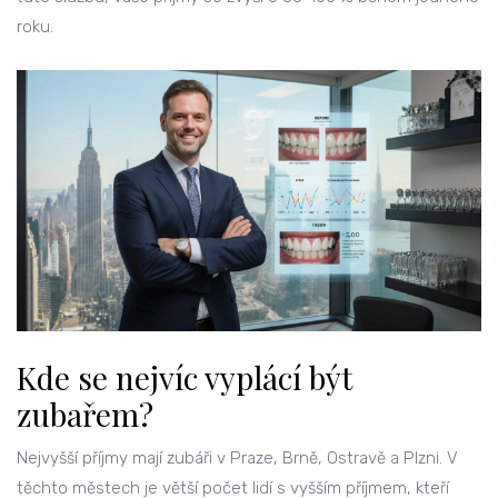
roku.
Kde se nejvíc vyplácí být
zubařem?
Nejvyšší příjmy mají zubáři v Praze, Brně, Ostravě a Plzni. V
těchto městech je větší počet lidí s vyšším příjmem, kteří