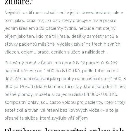
zubaře?
Největší rozdíl mezi zubaři není v jejich dovednostech, ale v
tom, jakou praxi mají. Zubař, který pracuje v malé praxi s
jedním křeslem a 20 pacienty týdně, nebude mít stejný
příjem jako ten, kdo má tři křesla, desítky zaměstnanců a
stovky pacientů měsíčně. Výdělek závisí na třech hlavních
věcech: objemu práce, cenách služeb a nákladech.
Průměrný zubař v Česku má denně 8-12 pacientů. Každý
pacient přinese od 1 500 do 8 000 Kč, podle toho, co mu
dělá. Základní ošetření jako plomby nebo čištění stojí 1 500-3
000 Kč. Pokud děláte kompozitní onlay, které jsou drahší než
běžné plomby, můžete si za jednu získat 4 000-7 000 Kč.
Kompozitní onlay jsou často volbou pro pacienty, kteří chtějí
estetické a trvanlivé řešení bez kovových vložek - a to je
přesně ta služba, která zvyšuje váš příjem.