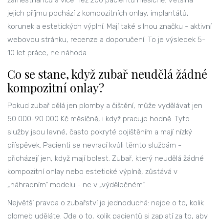
zaměstnanců a více než 200 pacientů měsíčně. Většina
jejich příjmu pochází z kompozitních onlay, implantátů,
korunek a estetických výplní. Mají také silnou značku - aktivní
webovou stránku, recenze a doporučení. To je výsledek 5-
10 let práce, ne náhoda.
Co se stane, když zubař neudělá žádné
kompozitní onlay?
Pokud zubař dělá jen plomby a čištění, může vydělávat jen
50 000-90 000 Kč měsíčně, i když pracuje hodně. Tyto
služby jsou levné, často pokryté pojištěním a mají nízký
příspěvek. Pacienti se nevrací kvůli těmto službám -
přicházejí jen, když mají bolest. Zubař, který neudělá žádné
kompozitní onlay nebo estetické výplně, zůstává v
„náhradním“ modelu - ne v „výdělečném“.
Největší pravda o zubařství je jednoduchá: nejde o to, kolik
plomeb uděláte. Jde o to, kolik pacientů si zaplatí za to, aby