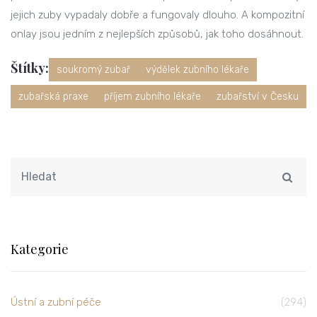
jejich zuby vypadaly dobře a fungovaly dlouho. A kompozitní
onlay jsou jedním z nejlepších způsobů, jak toho dosáhnout.
Štítky:
soukromý zubař
výdělek zubního lékaře
zubařská praxe
příjem zubního lékaře
zubařství v Česku
Kategorie
Ústní a zubní péče
(294)