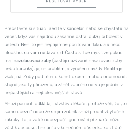
RESETOVAT VÝBĚR
Představte si situaci. Sedíte v kanceláři nebo se chystáte na
večer, když vás najednou zasáhne ostrá, pulzující bolest v
ústech. Není to jen nepříjemné pociťování tlaku, ale něco
hlubšího, co vám nedává klid. Často si lidé myslí, že pokud
mají
nazolacovací zuby
(častěji nazývané nasazovací zuby
nebo korunky), jejich problém je vyřešen navždy. Realita je
však jiná. Zuby pod těmito konstrukcemi mohou onemocnět
stejně jako ty přirozené, a
zánět zubního nervu
je jedním z
nejčastějších a nejbolestivějších stavů.
Mnozí pacienti odkládají návštěvu lékaře, protože věří, že „to
samo odezní“ nebo že se jim zubník snaží prodat zbytečné
zákroky. To je velké nebezpečí. Ignorování příznaků může
vést k abscesu, hnisání a v konečném důsledku ke ztrátě