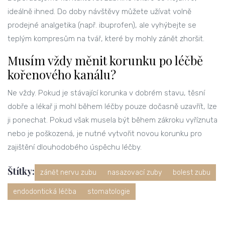
ideálně ihned. Do doby návštěvy můžete užívat volně
prodejné analgetika (např. ibuprofen), ale vyhýbejte se
teplým kompresům na tvář, které by mohly zánět zhoršit.
Musím vždy měnit korunku po léčbě
kořenového kanálu?
Ne vždy. Pokud je stávající korunka v dobrém stavu, těsní
dobře a lékař ji mohl během léčby pouze dočasně uzavřít, lze
ji ponechat. Pokud však musela být během zákroku vyříznuta
nebo je poškozená, je nutné vytvořit novou korunku pro
zajištění dlouhodobého úspěchu léčby.
Štítky:
zánět nervu zubu
nasazovací zuby
bolest zubu
endodontická léčba
stomatologie