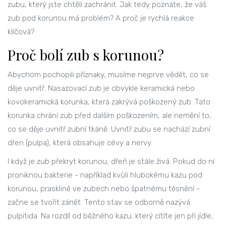
zubu, který jste chtěli zachránit. Jak tedy poznáte, že váš
zub pod korunou má problém? A proč je rychlá reakce
klíčová?
Proč bolí zub s korunou?
Abychom pochopili příznaky, musíme nejprve vědět, co se
děje uvnitř.
Nasazovací zub
je obvykle keramická nebo
kovokeramická
korunka
, která zakrývá poškozený zub. Tato
korunka chrání zub před dalším poškozením, ale nemění to,
co se děje uvnitř zubní tkáně. Uvnitř zubu se nachází
zubní
dřen
(pulpa), která obsahuje cévy a nervy.
I když je zub překryt korunou, dřeň je stále živá. Pokud do ní
proniknou bakterie - například kvůli hlubokému kazu pod
korunou, prasklině ve zubech nebo špatnému těsnění -
začne se tvořit zánět. Tento stav se odborně nazývá
pulpitida
. Na rozdíl od běžného kazu, který cítíte jen při jídle,