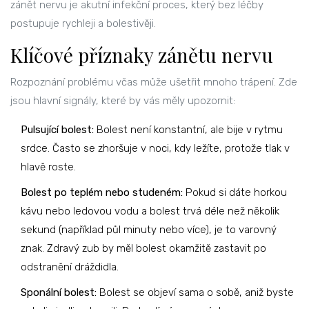
zánět nervu je akutní infekční proces, který bez léčby
postupuje rychleji a bolestivěji.
Klíčové příznaky zánětu nervu
Rozpoznání problému včas může ušetřit mnoho trápení. Zde
jsou hlavní signály, které by vás měly upozornit:
Pulsující bolest:
Bolest není konstantní, ale bije v rytmu
srdce. Často se zhoršuje v noci, kdy ležíte, protože tlak v
hlavě roste.
Bolest po teplém nebo studeném:
Pokud si dáte horkou
kávu nebo ledovou vodu a bolest trvá déle než několik
sekund (například půl minuty nebo více), je to varovný
znak. Zdravý zub by měl bolest okamžitě zastavit po
odstranění dráždidla.
Sponální bolest:
Bolest se objeví sama o sobě, aniž byste