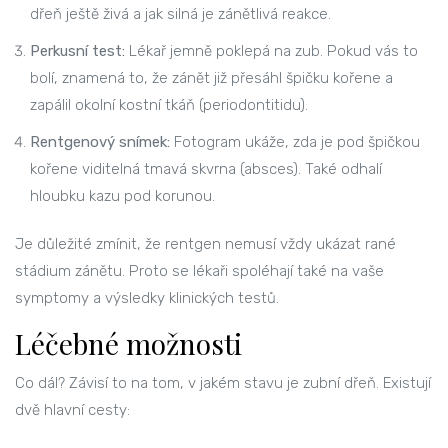
dřeň ještě živá a jak silná je zánětlivá reakce.
Perkusní test:
Lékař jemně poklepá na zub. Pokud vás to
bolí, znamená to, že zánět již přesáhl špičku kořene a
zapálil okolní kostní tkáň (periodontitidu).
Rentgenový snímek:
Fotogram ukáže, zda je pod špičkou
kořene viditelná tmavá skvrna (absces). Také odhalí
hloubku kazu pod korunou.
Je důležité zmínit, že rentgen nemusí vždy ukázat rané
stádium zánětu. Proto se lékaři spoléhají také na vaše
symptomy a výsledky klinických testů.
Léčebné možnosti
Co dál? Závisí to na tom, v jakém stavu je zubní dřeň. Existují
dvě hlavní cesty: