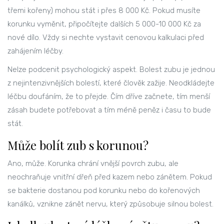
třemi kořeny) mohou stát i přes 8 000 Kč. Pokud musíte
korunku vyměnit, připočítejte dalších 5 000-10 000 Kč za
nové dílo. Vždy si nechte vystavit cenovou kalkulaci před
zahájením léčby.
Nelze podcenit psychologický aspekt. Bolest zubu je jednou
z nejintenzivnějších bolestí, které člověk zažije. Neodkládejte
léčbu doufáním, že to přejde. Čím dříve začnete, tím menší
zásah budete potřebovat a tím méně peněz i času to bude
stát.
Může bolít zub s korunou?
Ano, může. Korunka chrání vnější povrch zubu, ale
neochraňuje vnitřní dřeň před kazem nebo zánětem. Pokud
se bakterie dostanou pod korunku nebo do kořenových
kanálků, vznikne zánět nervu, který způsobuje silnou bolest.