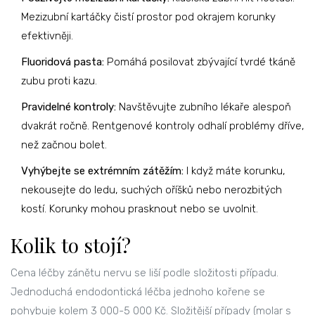
Mezizubní kartáčky čistí prostor pod okrajem korunky
efektivněji.
Fluoridová pasta:
Pomáhá posilovat zbývající tvrdé tkáně
zubu proti kazu.
Pravidelné kontroly:
Navštěvujte zubního lékaře alespoň
dvakrát ročně. Rentgenové kontroly odhalí problémy dříve,
než začnou bolet.
Vyhýbejte se extrémním zátěžím:
I když máte korunku,
nekousejte do ledu, suchých oříšků nebo nerozbitých
kostí. Korunky mohou prasknout nebo se uvolnit.
Kolik to stojí?
Cena léčby zánětu nervu se liší podle složitosti případu.
Jednoduchá endodontická léčba jednoho kořene se
pohybuje kolem 3 000-5 000 Kč. Složitější případy (molar s