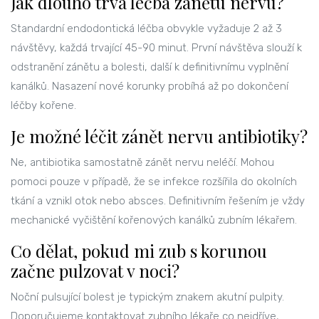
Jak dlouho trvá léčba zánětu nervu?
Standardní endodontická léčba obvykle vyžaduje 2 až 3
návštěvy, každá trvající 45-90 minut. První návštěva slouží k
odstranění zánětu a bolesti, další k definitivnímu vyplnění
kanálků. Nasazení nové korunky probíhá až po dokončení
léčby kořene.
Je možné léčit zánět nervu antibiotiky?
Ne, antibiotika samostatně zánět nervu neléčí. Mohou
pomoci pouze v případě, že se infekce rozšířila do okolních
tkání a vznikl otok nebo absces. Definitivním řešením je vždy
mechanické vyčištění kořenových kanálků zubním lékařem.
Co dělat, pokud mi zub s korunou
začne pulzovat v noci?
Noční pulsující bolest je typickým znakem akutní pulpity.
Doporučujeme kontaktovat zubního lékaře co nejdříve,