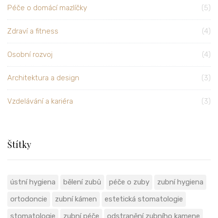
Péče o domácí mazlíčky
(5)
Zdraví a fitness
(4)
Osobní rozvoj
(4)
Architektura a design
(3)
Vzdelávání a kariéra
(3)
Štítky
ústní hygiena
bělení zubů
péče o zuby
zubní hygiena
ortodoncie
zubní kámen
estetická stomatologie
stomatologie
zubní péče
odstranění zubního kamene