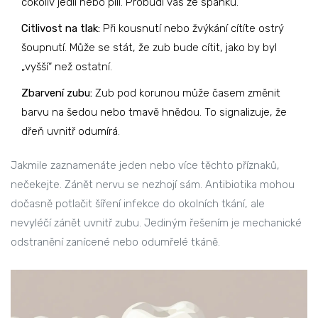
cokoliv jedli nebo pili. Probudí vás ze spánku.
Citlivost na tlak:
Při kousnutí nebo žvýkání cítíte ostrý
šoupnutí. Může se stát, že zub bude cítit, jako by byl
„vyšší“ než ostatní.
Zbarvení zubu:
Zub pod korunou může časem změnit
barvu na šedou nebo tmavě hnědou. To signalizuje, že
dřeň uvnitř odumírá.
Jakmile zaznamenáte jeden nebo více těchto příznaků,
nečekejte. Zánět nervu se nezhojí sám. Antibiotika mohou
dočasně potlačit šíření infekce do okolních tkání, ale
nevyléčí zánět uvnitř zubu. Jediným řešením je mechanické
odstranění zanícené nebo odumřelé tkáně.