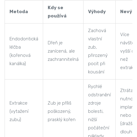
Kdy se
Metoda
Výhody
Nevýh
používá
Zachová
Více
Endodontická
vlastní
Dřeň je
návštěv
léčba
zub,
zanícená, ale
vyšší c
(kořenová
přirozený
zachrannitelná
než
kanálka)
pocit při
extrakc
kousání
Rychlé
Ztráta 
odstranění
nutnos
Extrakce
Zub je příliš
zdroje
implant
(vytažení
poškozený,
bolesti,
nebo m
zubu)
prasklý kořen
nižší
(dražší
počáteční
dlouho
náklady