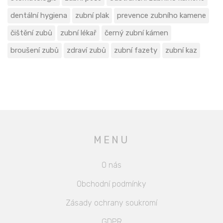
dentální hygiena
zubní plak
prevence zubního kamene
čištění zubů
zubní lékař
černý zubní kámen
broušení zubů
zdraví zubů
zubní fazety
zubní kaz
MENU
O nás
Obchodní podmínky
Zásady ochrany soukromí
GDPR