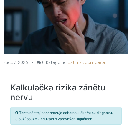
čec, 3 2026
•
0
Kategorie:
Ústní a zubní péče
Kalkulačka rizika zánětu
nervu
Tento nástroj nenahrazuje odbornou lékařskou diagnózu.
Slouží pouze k edukaci o varovných signálech.