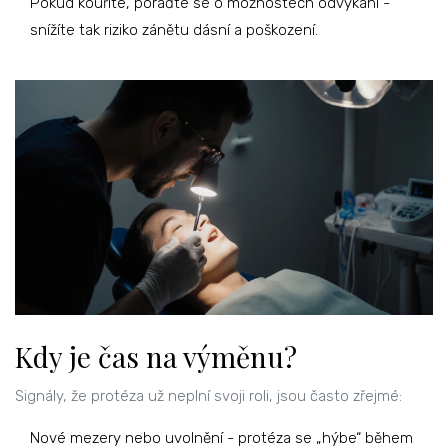
Pokud kouříte, poraďte se o možnostech odvykání -
snížíte tak riziko zánětu dásní a poškození.
Kdy je čas na výměnu?
Signály, že protéza už neplní svoji roli, jsou často zřejmé:
Nové mezery nebo uvolnění - protéza se „hýbe“ během