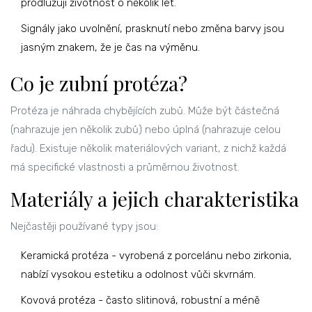
prodlužují životnost o několik let.
Signály jako uvolnění, prasknutí nebo změna barvy jsou
jasným znakem, že je čas na výměnu.
Co je zubní protéza?
Protéza je náhrada chybějících zubů. Může být částečná
(nahrazuje jen několik zubů) nebo úplná (nahrazuje celou
řadu). Existuje několik materiálových variant, z nichž každá
má specifické vlastnosti a průměrnou životnost.
Materiály a jejich charakteristika
Nejčastěji používané typy jsou:
Keramická protéza
-
vyrobená z porcelánu nebo zirkonia,
nabízí vysokou estetiku a odolnost vůči skvrnám
.
Kovová protéza
-
často slitinová, robustní a méně