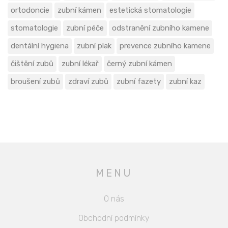
ortodoncie
zubní kámen
estetická stomatologie
stomatologie
zubní péče
odstranění zubního kamene
dentální hygiena
zubní plak
prevence zubního kamene
čištění zubů
zubní lékař
černý zubní kámen
broušení zubů
zdraví zubů
zubní fazety
zubní kaz
MENU
O nás
Obchodní podmínky