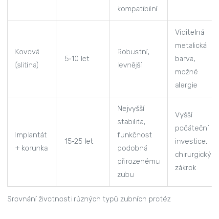
kompatibilní
Viditelná
metalická
Kovová
Robustní,
5‑10 let
barva,
(slitina)
levnější
možné
alergie
Nejvyšší
Vyšší
stabilita,
počáteční
Implantát
funkčnost
15‑25 let
investice,
+ korunka
podobná
chirurgický
přirozenému
zákrok
zubu
Srovnání životnosti různých typů zubních protéz