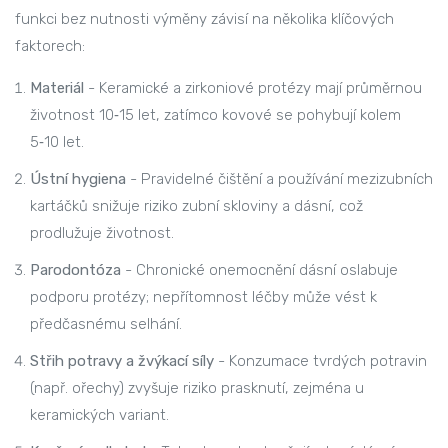
funkci bez nutnosti výměny
závisí na několika klíčových
faktorech:
Materiál
- Keramické a zirkoniové protézy mají průměrnou
životnost 10‑15 let, zatímco kovové se pohybují kolem
5‑10 let.
Ústní hygiena
- Pravidelné čištění a používání mezizubních
kartáčků snižuje riziko zubní skloviny a dásní, což
prodlužuje životnost.
Parodontóza
- Chronické onemocnění dásní oslabuje
podporu protézy; nepřítomnost léčby může vést k
předčasnému selhání.
Střih potravy a žvýkací síly
- Konzumace tvrdých potravin
(např. ořechy) zvyšuje riziko prasknutí, zejména u
keramických variant.