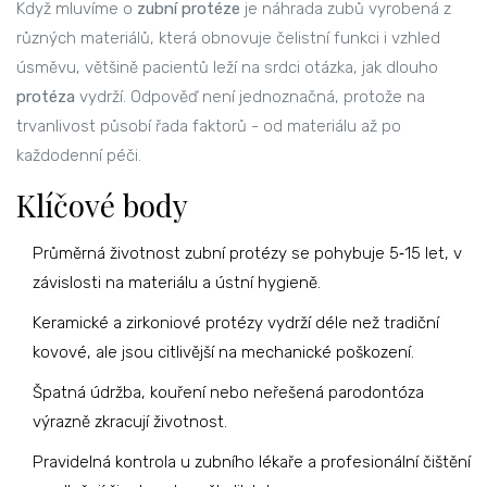
Když mluvíme o
zubní
protéze
je
náhrada zubů vyrobená z
různých materiálů, která obnovuje čelistní funkci i vzhled
úsměvu
, většině pacientů leží na srdci otázka, jak dlouho
protéza
vydrží. Odpověď není jednoznačná, protože na
trvanlivost působí řada faktorů - od materiálu až po
každodenní péči.
Klíčové body
Průměrná životnost zubní protézy se pohybuje 5‑15 let, v
závislosti na materiálu a ústní hygieně.
Keramické a zirkoniové protézy vydrží déle než tradiční
kovové, ale jsou citlivější na mechanické poškození.
Špatná údržba, kouření nebo neřešená parodontóza
výrazně zkracují životnost.
Pravidelná kontrola u zubního lékaře a profesionální čištění