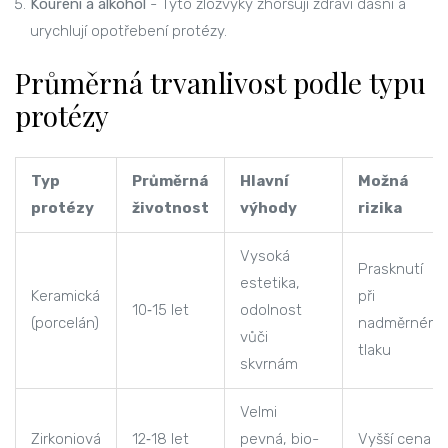
Kouření a alkohol
- Tyto zlozvyky zhoršují zdraví dásní a
urychlují opotřebení protézy.
Průměrná trvanlivost podle typu
protézy
Typ
Průměrná
Hlavní
Možná
protézy
životnost
výhody
rizika
Vysoká
Prasknutí
estetika,
Keramická
při
10‑15 let
odolnost
(porcelán)
nadměrném
vůči
tlaku
skvrnám
Velmi
Zirkoniová
12‑18 let
pevná, bio-
Vyšší cena