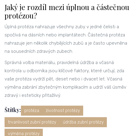
Jaký je rozdíl mezi úplnou a částečnou
protézou?
Úplná protéza nahrazuje všechny zuby v jedné čelisti a
spočívá na dásních nebo implantátech. Částečná protéza
nahrazuje jen několik chybějících zubů a je často upevněna
na sousedních zdravých zubech.
Správná volba materiálu, pravidelná údržba a včasná
kontrola u odborníka jsou klíčové faktory, které určují, zda
vaše protéza vydrží pět, deset nebo i dvacet let. Včasná
výměna zabrání zbytečným komplikacím a udrží váš úsměv
zdravý i esteticky přitažlivý.
Štítky:
protéza
životnost protézy
trvanlivost zubní protézy
údržba zubní protézy
výměna protézy