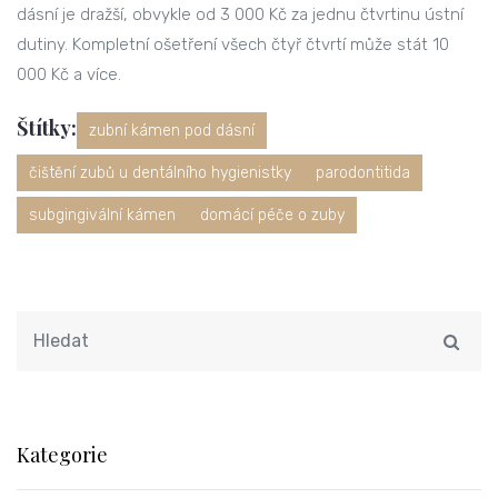
dásní je dražší, obvykle od 3 000 Kč za jednu čtvrtinu ústní
dutiny. Kompletní ošetření všech čtyř čtvrtí může stát 10
000 Kč a více.
Štítky:
zubní kámen pod dásní
čištění zubů u dentálního hygienistky
parodontitida
subgingivální kámen
domácí péče o zuby
Kategorie