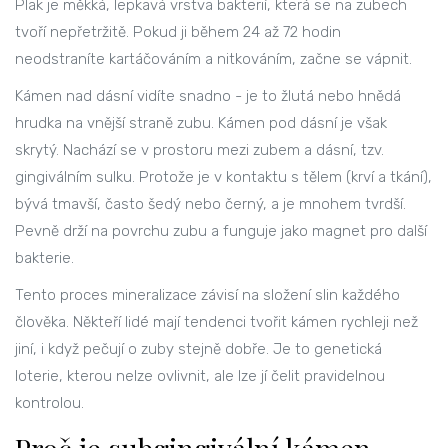
Plak je měkká, lepkavá vrstva bakterií, která se na zubech
tvoří nepřetržitě. Pokud ji během 24 až 72 hodin
neodstraníte kartáčováním a nitkováním, začne se vápnit.
Kámen nad dásní vidíte snadno - je to žlutá nebo hnědá
hrudka na vnější straně zubu. Kámen pod dásní je však
skrytý. Nachází se v prostoru mezi zubem a dásní, tzv.
gingiválním sulku. Protože je v kontaktu s tělem (krví a tkání),
bývá tmavší, často šedý nebo černý, a je mnohem tvrdší.
Pevně drží na povrchu zubu a funguje jako magnet pro další
bakterie.
Tento proces mineralizace závisí na složení slin každého
člověka. Někteří lidé mají tendenci tvořit kámen rychleji než
jiní, i když pečují o zuby stejně dobře. Je to genetická
loterie, kterou nelze ovlivnit, ale lze jí čelit pravidelnou
kontrolou.