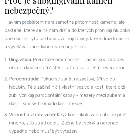
Proč je subgingivální kámen
nebezpečný?
Hlavním problatem není samotná přítomnost kamene, ale
bakterie, které se na něm drží a do kterých pronikají hluboko
pod dásně. Tyto bakterie uvolňují toxiny, které dráždí dásně
a vyvolávají zánětlivou reakci organismu.
Gingivitida:
První fáze onemocnění. Dásně jsou zarudlé,
otoké a krvácejí při čištění. Tato fáze je ještě reverzibilní.
Parodontitida:
Pokud se zánět nezastaví, šíří se do
hloubky. Tělo začíná ničit vlastní vazivo a kost, která drží
zub. Vznikají parodontální kapsy - mezery mezi zubem a
dásní, kde se hromadí další infekce.
Volnost a ztráta zubů:
Když kost okolo zubu ubude příliš
mnoho, zub ztratí oporu. Začne být volný a nakonec
vypadne nebo musí být vytažen.