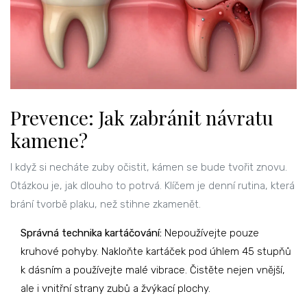
Prevence: Jak zabránit návratu
kamene?
I když si necháte zuby očistit, kámen se bude tvořit znovu.
Otázkou je, jak dlouho to potrvá. Klíčem je denní rutina, která
brání tvorbě plaku, než stihne zkamenět.
Správná technika kartáčování:
Nepoužívejte pouze
kruhové pohyby. Nakloňte kartáček pod úhlem 45 stupňů
k dásním a používejte malé vibrace. Čistěte nejen vnější,
ale i vnitřní strany zubů a žvýkací plochy.