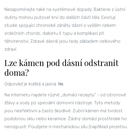
Nezapomínejte také na systémové dopady. Bakterie z ústní
dutiny mohou putovat krví do dalších částí těla. Existují
studie spojující chronické záněty dásní s vyšším rizikem
srdečních chorob, diabetu II. typu a komplikací při
těhotenství. Zdravé dásně jsou tedy základem celkového
zdraví.
Lze kámen pod dásní odstranit
doma?
Odpověď je krátká a jasná:
Ne.
Na internetu najdete různé „domácí recepty“ - od citronové
šťávy a sody po speciální domovní nástroje. Tyto metody
jsou neefektivní a často škodlivé. Zubní kámen má tvrdost
podobnou sklu nebo keramice. Žádný domácí prostředek ho
nerozpustí. Použijete-li mechanickou sílu (například pinzetou