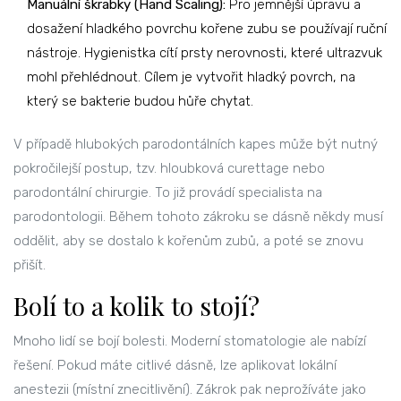
Manuální škrabky (Hand Scaling):
Pro jemnější úpravu a
dosažení hladkého povrchu kořene zubu se používají ruční
nástroje. Hygienistka cítí prsty nerovnosti, které ultrazvuk
mohl přehlédnout. Cílem je vytvořit hladký povrch, na
který se bakterie budou hůře chytat.
V případě hlubokých parodontálních kapes může být nutný
pokročilejší postup, tzv.
hloubková curettage
nebo
parodontální chirurgie
. To již provádí specialista na
parodontologii. Během tohoto zákroku se dásně někdy musí
oddělit, aby se dostalo k kořenům zubů, a poté se znovu
přišít.
Bolí to a kolik to stojí?
Mnoho lidí se bojí bolesti. Moderní stomatologie ale nabízí
řešení. Pokud máte citlivé dásně, lze aplikovat lokální
anestezii (místní znecitlivění). Zákrok pak neprožíváte jako