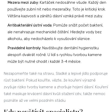
Mezera mezi zuby:
Kartáček nedosáhne všude. Každý den
používejte zubní nit nebo mezeračky. Toto je kritický krok.
Většina kazivosti a zánětů dásní vzniká právě mezi zuby.
Antibakteriální ústní voda:
Pomůže snížit počet bakterií,
ale nenahrazuje mechanické čištění. Hledejte vody bez
alkoholu, aby nedocházelo k vysušování sliznice.
Pravidelné kontroly:
Navštěvujte dentální hygienistku
alespoň dvakrát ročně. U lidí s rychlou tvorbou kamene
může být nutné chodit i každé 3-4 měsíce.
Nezapomeňte také na stravu. Sladké a lepivé jídlo podporuje
růst bakterií. Pokud kouříte, vězte, že kouření výrazně
zvyšuje riziko tvorby kamene a zhoršuje hojení dásní. Kouření
také maskuje krvácení dásní kvůli stažení cév, takže nemoc
poznáte až ve velmi pozdním stádiu.
Kdy navštívit specialistu?