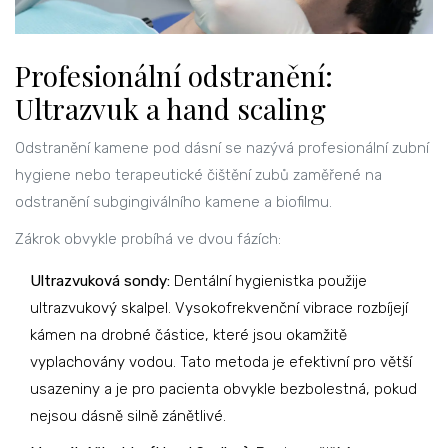
Profesionální odstranění:
Ultrazvuk a hand scaling
Odstranění kamene pod dásní se nazývá
profesionální zubní
hygiene
nebo
terapeutické čištění zubů zaměřené na
odstranění subgingiválního kamene a biofilmu
.
Zákrok obvykle probíhá ve dvou fázích:
Ultrazvuková sondy:
Dentální hygienistka použije
ultrazvukový skalpel. Vysokofrekvenční vibrace rozbíjejí
kámen na drobné částice, které jsou okamžitě
vyplachovány vodou. Tato metoda je efektivní pro větší
usazeniny a je pro pacienta obvykle bezbolestná, pokud
nejsou dásně silně zánětlivé.