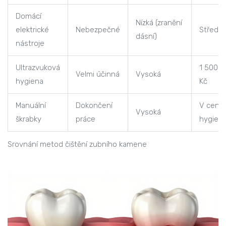
Domácí
Nízká (zranění
elektrické
Nebezpečné
Střední
dásní)
nástroje
Ultrazvuková
1 500 -
Velmi účinná
Vysoká
hygiena
Kč
Manuální
Dokončení
V ceně
Vysoká
škrabky
práce
hygien
Srovnání metod čištění zubního kamene