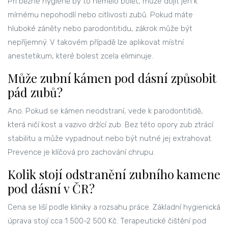
Při běžné hygieně by to nemělo bolět, může dojít jen k
mírnému nepohodlí nebo citlivosti zubů. Pokud máte
hluboké záněty nebo parodontitidu, zákrok může být
nepříjemný. V takovém případě lze aplikovat místní
anestetikum, které bolest zcela eliminuje.
Může zubní kámen pod dásní způsobit
pád zubů?
Ano. Pokud se kámen neodstraní, vede k parodontitidě,
která ničí kost a vazivo držící zub. Bez této opory zub ztrácí
stabilitu a může vypadnout nebo být nutné jej extrahovat.
Prevence je klíčová pro zachování chrupu.
Kolik stojí odstranění zubního kamene
pod dásní v ČR?
Cena se liší podle kliniky a rozsahu práce. Základní hygienická
úprava stojí cca 1 500-2 500 Kč. Terapeutické čištění pod