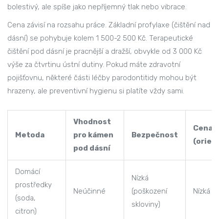
bolestivý, ale spíše jako nepříjemný tlak nebo vibrace.
Cena závisí na rozsahu práce. Základní profylaxe (čištění nad
dásní) se pohybuje kolem 1 500-2 500 Kč. Terapeutické
čištění pod dásní je pracnější a dražší, obvykle od 3 000 Kč
výše za čtvrtinu ústní dutiny. Pokud máte zdravotní
pojišťovnu, některé části léčby parodontitidy mohou být
hrazeny, ale preventivní hygienu si platíte vždy sami.
Vhodnost
Cena
Metoda
pro kámen
Bezpečnost
(orien
pod dásní
Domácí
Nízká
prostředky
Neúčinné
(poškození
Nízká
(soda,
skloviny)
citron)