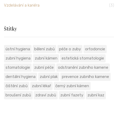
Vzdelávání a kariéra
(3)
Štítky
ústní hygiena
bělení zubů
péče o zuby
ortodoncie
zubní hygiena
zubní kámen
estetická stomatologie
stomatologie
zubní péče
odstranění zubního kamene
dentální hygiena
zubní plak
prevence zubního kamene
čištění zubů
zubní lékař
černý zubní kámen
broušení zubů
zdraví zubů
zubní fazety
zubní kaz