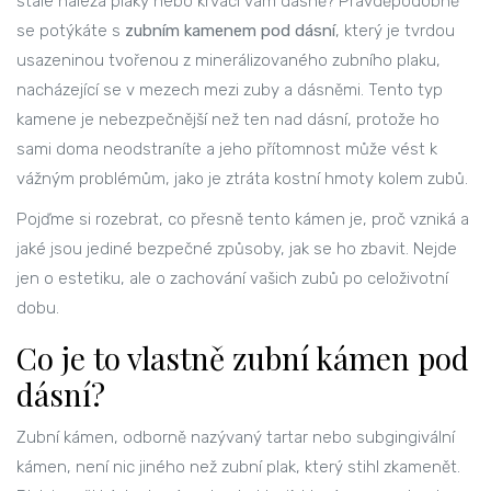
stále nalézá plaky nebo krvácí vám dásně? Pravděpodobně
se potýkáte s
zubním kamenem pod dásní
, který je
tvrdou
usazeninou tvořenou z minerálizovaného zubního plaku,
nacházející se v mezech mezi zuby a dásněmi
. Tento typ
kamene je nebezpečnější než ten nad dásní, protože ho
sami doma neodstraníte a jeho přítomnost může vést k
vážným problémům, jako je ztráta kostní hmoty kolem zubů.
Pojďme si rozebrat, co přesně tento kámen je, proč vzniká a
jaké jsou jediné bezpečné způsoby, jak se ho zbavit. Nejde
jen o estetiku, ale o zachování vašich zubů po celoživotní
dobu.
Co je to vlastně zubní kámen pod
dásní?
Zubní kámen, odborně nazývaný
tartar
nebo
subgingivální
kámen
, není nic jiného než zubní plak, který stihl zkamenět.