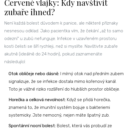
Červené vlajky: Kdy navštívit
zubaře ihned?
Není každá bolest důvodem k panice, ale některé příznaky
nesnesou odklad. Jako pacientka vím, že čekání „až to samo
odezní“ u zubů nefunguje. Infekce v uzavřeném prostoru
kosti čelisti se šíří rychleji, než si myslíte. Navštivte zubaře
akutně (ideálně do 24 hodin), pokud zaznamenáte
následující:
Otok obličeje nebo dásně:
I mírný otok nad předním zubem
signalizuje, že se infekce dostala mimo kořenový kanál.
Toto je vážné riziko rozšíření do hlubších prostor obličeje.
Horečka a celková nevolnost:
Když se přidá horečka,
znamená to, že imunitní systém bojuje s bakteriemi
systemicky. Jste nemocný, nejen máte špatný zub.
Spontánní nocní bolest:
Bolest, která vás probudí ze