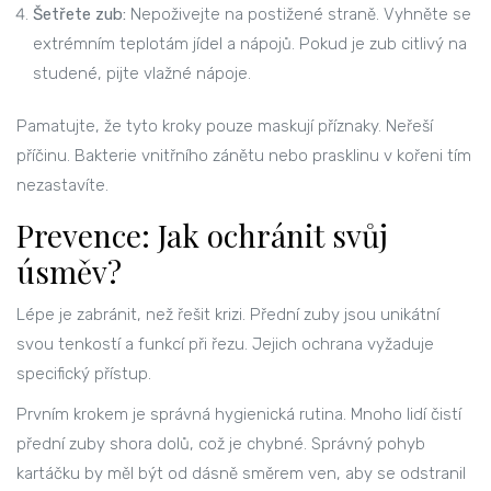
Šetřete zub:
Nepoživejte na postižené straně. Vyhněte se
extrémním teplotám jídel a nápojů. Pokud je zub citlivý na
studené, pijte vlažné nápoje.
Pamatujte, že tyto kroky pouze maskují příznaky. Neřeší
příčinu. Bakterie vnitřního zánětu nebo prasklinu v kořeni tím
nezastavíte.
Prevence: Jak ochránit svůj
úsměv?
Lépe je zabránit, než řešit krizi. Přední zuby jsou unikátní
svou tenkostí a funkcí při řezu. Jejich ochrana vyžaduje
specifický přístup.
Prvním krokem je správná hygienická rutina. Mnoho lidí čistí
přední zuby shora dolů, což je chybné. Správný pohyb
kartáčku by měl být od dásně směrem ven, aby se odstranil