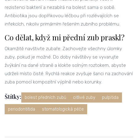
rezistenci bakterií a nezabírá na bolest sama o sobě.
Antibiotika jsou doplňkovou léčbou při rozlévajících se
infekcích, nikoliv primárním řešením zubního problému.
Co dělat, když mi přední zub praskl?
Okamžitě navštivte zubaře. Zachovejte všechny úlomky
zuby, pokud je možné. Do doby návštěvy se vyvarujte
žvýkání na dané straně a klokte solným roztokem, abyste
udrželi místo čisté. Rychlá reakce zvyšuje šanci na zachování
zuba pomocí kompozitní výplně nebo korunky.
Štítky:
bolest předních zubů
citlivé zuby
pulpitida
periodontitida
stomatologická péče