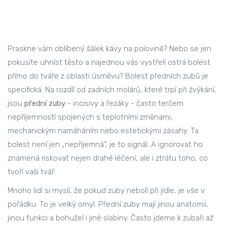
Praskne vám oblíbený šálek kávy na polovině? Nebo se jen
pokusíte uhníst těsto a najednou vás vystřelí ostrá bolest
přímo do tváře z oblasti úsměvu? Bolest předních zubů je
specifická. Na rozdíl od zadních molárů, které trpí při žvýkání,
jsou
přední zuby
- incisivy a řezáky - často terčem
nepříjemností spojených s teplotními změnami,
mechanickým namáháním nebo estetickými zásahy. Ta
bolest není jen „nepříjemná“, je to signál. A ignorovat ho
znamená riskovat nejen drahé léčení, ale i ztrátu toho, co
tvoří vaši tvář.
Mnoho lidí si myslí, že pokud zuby nebolí při jídle, je vše v
pořádku. To je velký omyl. Přední zuby mají jinou anatomii,
jinou funkci a bohužel i jiné slabiny. Často jdeme k zubaři až