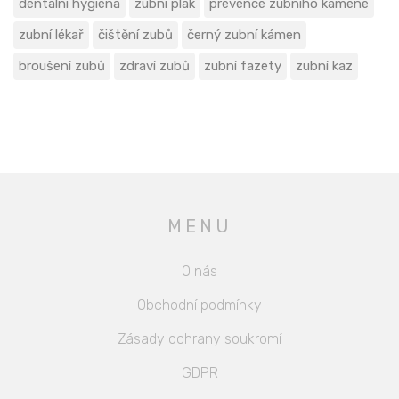
dentální hygiena
zubní plak
prevence zubního kamene
zubní lékař
čištění zubů
černý zubní kámen
broušení zubů
zdraví zubů
zubní fazety
zubní kaz
MENU
O nás
Obchodní podmínky
Zásady ochrany soukromí
GDPR