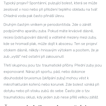
Typický projev? Spontánní, pulzující bolest, která se může
zesilovat v noci nebo při přiložení teplého obkladu na tvář.
Chladná voda pak často přináší úlevu.
Druhým častým viníkem je
periodontitida
. Jde o zánět
podpůrného aparátu zuba. Pokud máte krvácivé dásně,
recesi (odstupování dásně) a viditelné mezery mezi zuby,
kde se hromadí plak, může dojít k abscesu. Ten se projeví
otokem dásně, někdy i hnisavým výtokem a pocitem, že je
zub „vyšší“ než ostatní při zakousnutí.
Třetí skupinou jsou tzv.
traumatické příčiny
. Přední zuby jsou
exponované. Náraz při sportu, pád, nebo dokonce
dlouhodobé bruxismus (skřípání zuby) mohou vést k
mikrofrakturám kořenů nebo korunek. Zde bolest vzniká při
dotyku nebo při stisku zubů do sebe. Často jde o tzv.
traumatickou okluzi, kdy jeden zub nese příliš velkou zátěž.