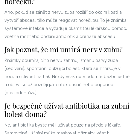
horečku?
Ano, pokud se zánět z nervu zuba rozšíří do okolní kosti a
vytvoří absces, tělo může reagovat horečkou. To je známka
systémové infekce a vyžaduje okamžitou lékařskou pomoc,
včetně možného podání antibiotik a drenáže abscesu.
Jak poznat, že mi umírá nerv v zubu?
Známky odumírajícího nervu zahrnují změnu barvy zuba
(šedivění), spontánní pulzující bolest, která se zhoršuje v
noci, a citlivost na tlak. Někdy však nerv odumře bezbolestně
a objeví se až později jako otok dásně nebo pupenec
(paralodontóza).
Je bezpečné užívat antibiotika na zubní
bolest doma?
Ne, antibiotika byste měli užívat pouze na předpis lékaře.
Samovolné užívání může maskovat příznaky, vést k