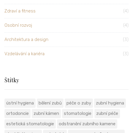
Zdraví a fitness
(4)
Osobní rozvoj
(4)
Architektura a design
(3)
Vzdelávání a kariéra
(3)
Štítky
ústní hygiena
bělení zubů
péče o zuby
zubní hygiena
ortodoncie
zubní kámen
stomatologie
zubní péče
estetická stomatologie
odstranění zubního kamene