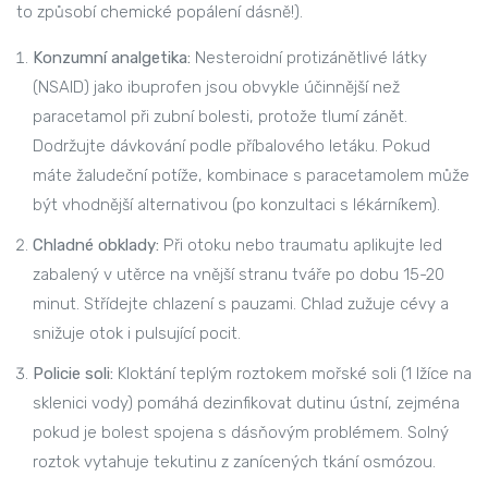
to způsobí chemické popálení dásně!).
Konzumní analgetika:
Nesteroidní protizánětlivé látky
(NSAID) jako ibuprofen jsou obvykle účinnější než
paracetamol při zubní bolesti, protože tlumí zánět.
Dodržujte dávkování podle příbalového letáku. Pokud
máte žaludeční potíže, kombinace s paracetamolem může
být vhodnější alternativou (po konzultaci s lékárníkem).
Chladné obklady:
Při otoku nebo traumatu aplikujte led
zabalený v utěrce na vnější stranu tváře po dobu 15-20
minut. Střídejte chlazení s pauzami. Chlad zužuje cévy a
snižuje otok i pulsující pocit.
Policie soli:
Kloktání teplým roztokem mořské soli (1 lžíce na
sklenici vody) pomáhá dezinfikovat dutinu ústní, zejména
pokud je bolest spojena s dásňovým problémem. Solný
roztok vytahuje tekutinu z zanícených tkání osmózou.