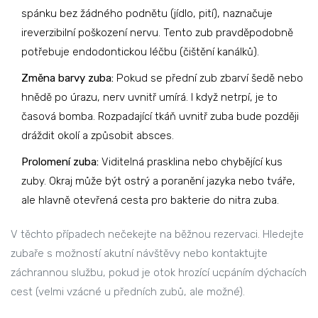
spánku bez žádného podnětu (jídlo, pití), naznačuje
ireverzibilní poškození nervu. Tento zub pravděpodobně
potřebuje endodontickou léčbu (čištění kanálků).
Změna barvy zuba:
Pokud se přední zub zbarví šedě nebo
hnědě po úrazu, nerv uvnitř umírá. I když netrpí, je to
časová bomba. Rozpadající tkáň uvnitř zuba bude později
dráždit okolí a způsobit absces.
Prolomení zuba:
Viditelná prasklina nebo chybějící kus
zuby. Okraj může být ostrý a poranění jazyka nebo tváře,
ale hlavně otevřená cesta pro bakterie do nitra zuba.
V těchto případech nečekejte na běžnou rezervaci. Hledejte
zubaře s možností akutní návštěvy nebo kontaktujte
záchrannou službu, pokud je otok hrozící ucpáním dýchacích
cest (velmi vzácné u předních zubů, ale možné).