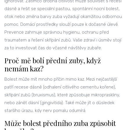
ignorovat. Zatímco drobná citlivost může souviset s recesí
dásně a řešit se speciální pastou, spontánní nocní bolest,
otok nebo změna barvy zuba vyžadují okamžitou odbornou
pomoc. Domácí prostředky slouží pouze k dočasné úlevě.
Prevence zahrnuje správnou hygienu, ochranu před
traumatem a řešení skřípání zubů. Vaše zdraví i úsměv stojí
za to investovat čas do včasné návštěvy zubaře.
Proč mě bolí přední zuby, když
nemám kaz?
Bolest může mít mnoho příčin mimo kaz. Mezi nejčastější
patří recese dásně (odhalení citlivého cementu kořene),
skřípání zubů (bruxismus), které způsobuje mikropraskliny,
nebo zánět dásní (gingivitida). Také může jít o důsledek
staršího úrazu, kdy nerv pomalu odumírá.
Může bolest předního zuba způsobit