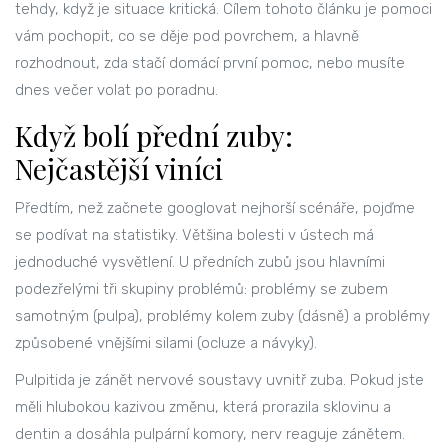
tehdy, když je situace kritická. Cílem tohoto článku je pomoci
vám pochopit, co se děje pod povrchem, a hlavně
rozhodnout, zda stačí domácí první pomoc, nebo musíte
dnes večer volat po poradnu.
Když bolí přední zuby:
Nejčastější viníci
Předtím, než začnete googlovat nejhorší scénáře, pojďme
se podívat na statistiky. Většina bolesti v ústech má
jednoduché vysvětlení. U předních zubů jsou hlavními
podezřelými tři skupiny problémů: problémy se zubem
samotným (pulpa), problémy kolem zuby (dásně) a problémy
způsobené vnějšími silami (ocluze a návyky).
Pulpitida
je zánět nervové soustavy uvnitř zuba. Pokud jste
měli hlubokou kazivou změnu, která prorazila sklovinu a
dentin a dosáhla pulpární komory, nerv reaguje zánětem.