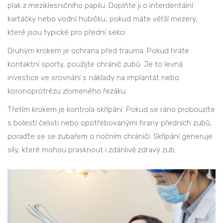
plak z meziklesničního papilu. Doplňte ji o interdentální
kartáčky nebo vodní hubičku, pokud máte větší mezery,
které jsou typické pro přední sekci.
Druhým krokem je ochrana před trauma. Pokud hráte
kontaktní sporty, použijte chránič zubů. Je to levná
investice ve srovnání s náklady na implantát nebo
koronoprotrézu zlomeného řezáku.
Třetím krokem je kontrola skřípání. Pokud se ráno probouzíte
s bolestí čelisti nebo opotřebovanými hrany předních zubů,
poraďte se se zubařem o nočním chrániči. Skřípání generuje
síly, které mohou prasknout i zdánlivě zdravý zub.