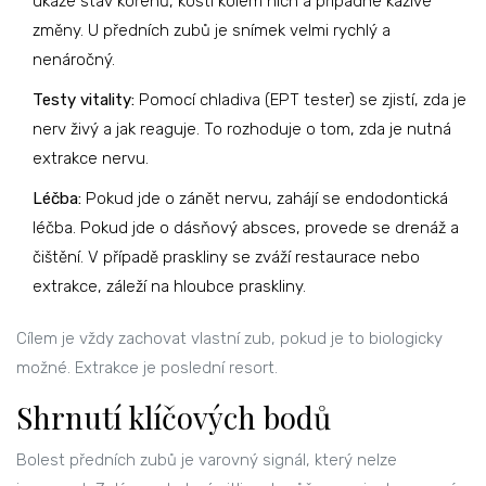
ukáže stav kořenů, kosti kolem nich a případné kazivé
změny. U předních zubů je snímek velmi rychlý a
nenáročný.
Testy vitality:
Pomocí chladiva (EPT tester) se zjistí, zda je
nerv živý a jak reaguje. To rozhoduje o tom, zda je nutná
extrakce nervu.
Léčba:
Pokud jde o zánět nervu, zahájí se endodontická
léčba. Pokud jde o dásňový absces, provede se drenáž a
čištění. V případě praskliny se zváží restaurace nebo
extrakce, záleží na hloubce praskliny.
Cílem je vždy zachovat vlastní zub, pokud je to biologicky
možné. Extrakce je poslední resort.
Shrnutí klíčových bodů
Bolest předních zubů je varovný signál, který nelze