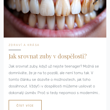
ZDRAVÍ A KRÁSA
Jak srovnat zuby v dospělosti?
Jak srovnat zuby, když už nejste teenager? Možná se
domníváte, že je na to pozdě, ale není tomu tak. V
tomto článku se dozvíte o možnostech, jak toho
dosáhnout. Vždyť i v dospělosti můžeme usilovat o
dokonalý úsměv. Proč si tedy nepomoci s moderními
metodami ortodoncie pro dospělé?
ČÍST VÍCE