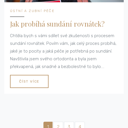
ÚSTNÍ A ZUBNÍ PÉČE
Jak probíhá sundání rovnátek?
Chtěla bych s vámi sdílet své zkušenosti s procesem
sundání rovnátek. Povím vám, jak celý proces probíhá,
jaké je to pocity a jaká péče je potřebná po sundání.
Navštívila jsem svého ortodonta a byla jsem
překvapená, jak snadné a bezbolestné to bylo.
Doufám, že se vám tento příspěvek bude líbit a
přinese vám mnoho užitečných informací.
ČÍST VÍCE
1
2
3
4