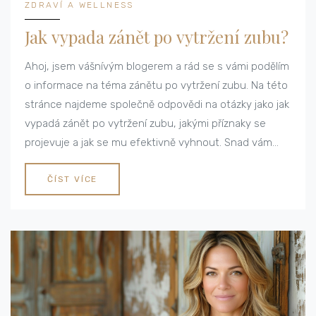
ZDRAVÍ A WELLNESS
Jak vypada zánět po vytržení zubu?
Ahoj, jsem vášnívým blogerem a rád se s vámi podělím
o informace na téma zánětu po vytržení zubu. Na této
stránce najdeme společně odpovědi na otázky jako jak
vypadá zánět po vytržení zubu, jakými příznaky se
projevuje a jak se mu efektivně vyhnout. Snad vám
moje rady a informace pomůžou přizpůsobit se období
po extrakci zubu a předejít možným komplikacím. Bude
ČÍST VÍCE
to zajímavé, tak se pojďme do toho pustit společně!