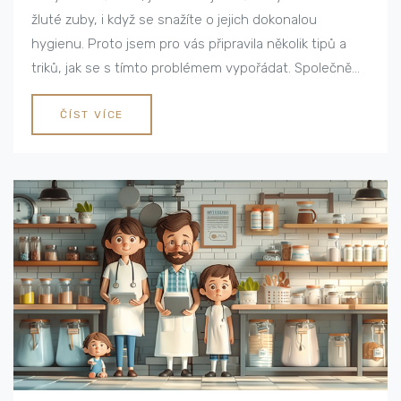
žluté zuby, i když se snažíte o jejich dokonalou
hygienu. Proto jsem pro vás připravila několik tipů a
triků, jak se s tímto problémem vypořádat. Společně
prozkoumáme možnosti bělení, ale také se zaměříme
na domácí léčbu. Na mé stránce najdete spoustu
ČÍST VÍCE
užitečných článků o zdraví a kráse, takže se
nezapomeňte vrátit pro další rady a tipy.