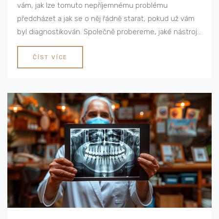
vám, jak lze tomuto nepříjemnému problému
předcházet a jak se o něj řádně starat, pokud už vám
byl diagnostikován. Společně probereme, jaké nástroje
a postupy jsou nejvhodnější pro udržení vaší ústní
dutiny v optimálním stavu. Tak pojďme na to!
ČÍST VÍCE