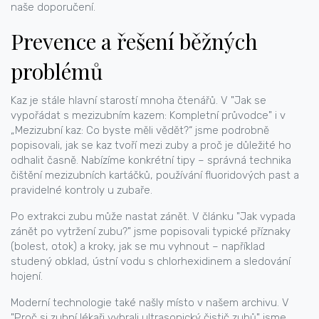
naše doporučení.
Prevence a řešení běžných
problémů
Kaz je stále hlavní starostí mnoha čtenářů. V "Jak se
vypořádat s mezizubním kazem: Kompletní průvodce" i v
„Mezizubní kaz: Co byste měli vědět?“ jsme podrobně
popisovali, jak se kaz tvoří mezi zuby a proč je důležité ho
odhalit časně. Nabízíme konkrétní tipy – správná technika
čištění mezizubních kartáčků, používání fluoridových past a
pravidelné kontroly u zubaře.
Po extrakci zubu může nastat zánět. V článku "Jak vypada
zánět po vytržení zubu?" jsme popisovali typické příznaky
(bolest, otok) a kroky, jak se mu vyhnout – například
studený obklad, ústní vodu s chlorhexidinem a sledování
hojení.
Moderní technologie také našly místo v našem archivu. V
"Proč si zubní lékaři vybrali ultrasonický čistič zubů" jsme