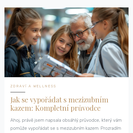
řádně starat.
ZDRAVÍ A WELLNESS
Jak se vypořádat s mezizubním
kazem: Kompletní průvodce
Ahoj, právě jsem napsala obsáhlý průvodce, který vám
pomůže vypořádat se s mezizubním kazem. Prozradím