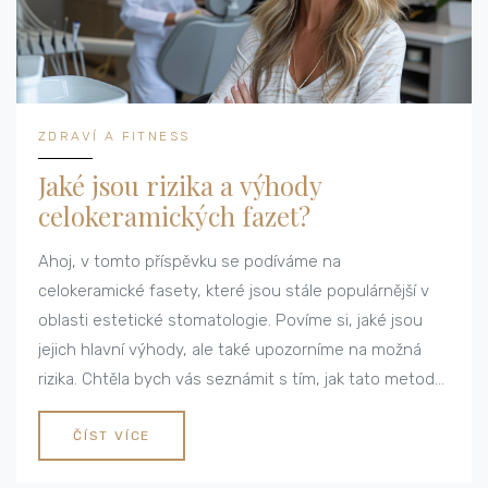
ZDRAVÍ A FITNESS
Jaké jsou rizika a výhody
celokeramických fazet?
Ahoj, v tomto příspěvku se podíváme na
celokeramické fasety, které jsou stále populárnější v
oblasti estetické stomatologie. Povíme si, jaké jsou
jejich hlavní výhody, ale také upozorníme na možná
rizika. Chtěla bych vás seznámit s tím, jak tato metoda
může vylepšit váš úsměv a zároveň, jaké aspekty je
třeba zvážit před jejím využitím. Připojte se ke mně a
ČÍST VÍCE
zjistěte více o celokeramických fasetách a jak se o ně