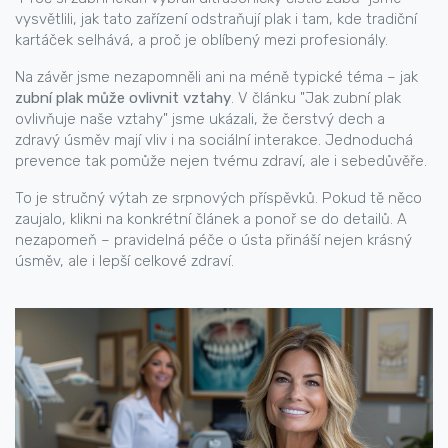
vysvětlili, jak tato zařízení odstraňují plak i tam, kde tradiční
kartáček selhává, a proč je oblíbený mezi profesionály.
Na závěr jsme nezapomněli ani na méně typické téma – jak
zubní plak může ovlivnit vztahy
. V článku "Jak zubní plak
ovlivňuje naše vztahy" jsme ukázali, že čerstvý dech a
zdravý úsměv mají vliv i na sociální interakce. Jednoduchá
prevence tak pomůže nejen tvému zdraví, ale i sebedůvěře.
To je stručný výtah ze srpnových příspěvků. Pokud tě něco
zaujalo, klikni na konkrétní článek a ponoř se do detailů. A
nezapomeň – pravidelná péče o ústa přináší nejen krásný
úsměv, ale i lepší celkové zdraví.