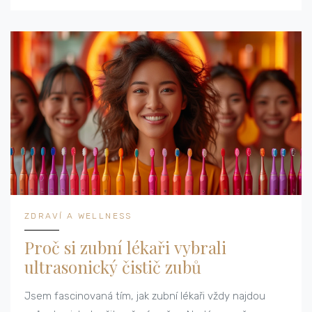
ZDRAVÍ A WELLNESS
Proč si zubní lékaři vybrali
ultrasonický čistič zubů
Jsem fascinovaná tím, jak zubní lékaři vždy najdou