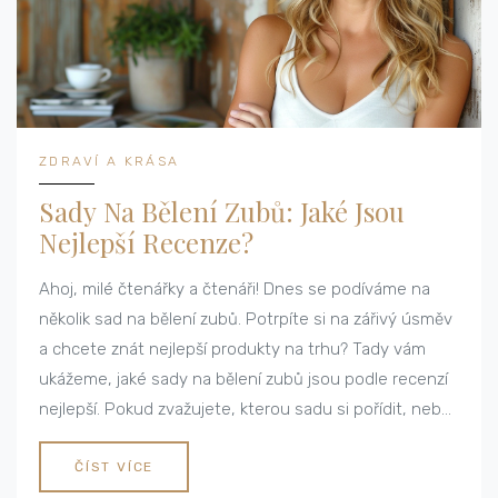
ZDRAVÍ A KRÁSA
Sady Na Bělení Zubů: Jaké Jsou
Nejlepší Recenze?
Ahoj, milé čtenářky a čtenáři! Dnes se podíváme na
několik sad na bělení zubů. Potrpíte si na zářivý úsměv
a chcete znát nejlepší produkty na trhu? Tady vám
ukážeme, jaké sady na bělení zubů jsou podle recenzí
nejlepší. Pokud zvažujete, kterou sadu si pořídit, nebo
jen hledáte nějaké informace, buďte se mnou, protože
tohle bude náš dnešní téma!
ČÍST VÍCE