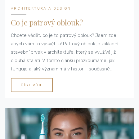
ARCHITEKTURA A DESIGN
Co je patrový oblouk?
Chcete vědět, co je to patrový oblouk? Jsem zde,
abych vám to vysvětlila! Patrový oblouk je základní
stavební prvek v architektuře, který se využívá již
dlouhá staletí. V tomto článku prozkoumáme, jak
funguje a jaký význam má v historii i současné
architektuře. Připravte se na zajímavý výlet do světa
konstrukcí a tvarů.
ČÍST VÍCE