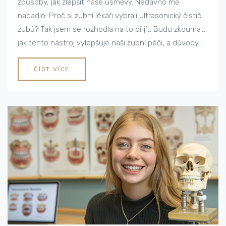
způsoby, jak zlepšit naše úsměvy. Nedávno mě
napadlo: Proč si zubní lékaři vybrali ultrasonický čistič
zubů? Tak jsem se rozhodla na to přijít. Budu zkoumat,
jak tento nástroj vylepšuje naši zubní péči, a důvody
pro jeho preferenci mezi zubními lékaři. Toto je skvělý
příklad, jak moderní technologie vyhovuje našim
ČÍST VÍCE
potřebám a pomáhá eliminovat problémy, které se
týkají naší zubní hygieny.