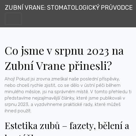
ZUBNÍ VRANE: STOMATOLOGICKÝ PRŮVODCE
Co jsme v srpnu 2023 na
Zubní Vrane přinesli?
Ahoj! Pokud jsi zrovna zmeškal naše poslední příspěvky,
nebo chceš rychle zjistit, co se dělo v ústní péči během
minulého měsíce, jsi na správném místě. V tomto přehledu ti
představíme nejzajímavější články, které jsme publikovali v
srpnu 2023, a vyzdvihneme praktické rady, které můžeš
ihned použít.
Estetika zubů – fazety, bělení a