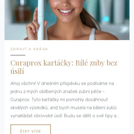
ZDRAVÍ A KRÁSA
Curaprox kartáčky: Bílé zuby bez
úsilí
Ahoj všichni! V dnešním příspěvku se podíváme na
jednu z mých oblíbených značek zubní péče -
Curaprox. Tyto kartáčky mi pomohly dosáhnout
skvělých výsledků, aniž bych musela na bělení zubů
vynakládat obrovské úsilí. Budu se dělit o své tipy a
zkušenosti, abych vám pomohla dosáhnout tu samou
zářivou úsměv.
ČÍST VÍCE