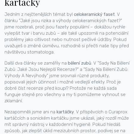
kartáčky
Jedním z nejčtenějších témat byl
celokeramický faset
. V
článku "Jaké jsou rizika a výhody celokeramických fazet?"
jsme rozebrali, proč jsou fazety populární – dokážou rychle
vylepšit tvar i barvu zubů – ale také upozornili na potenciální
problémy jako citlivost nebo nutnost pečlivé údržby. Pokud
uvažuješ o změně úsměvu, rozhodně si přečti naše tipy před
návštěvou stomatologa.
Další dva články se zaměřily na
bělení zubů
. V "Sady Na Bělení
Zubů: Jaké Jsou Nejlepší Recenze?" a "Sady Na Bělení Zubů:
Výhody A Nevýhody" jsme srovnali různé produkty,
popisovali jejich účinnost i možné vedlejší efekty. Proč je
dobré číst recenze před koupí? Protože ne každá sada
funguje stejně pro všechny a my ti pomůžeme vyhnout se
zklamání.
Nezapomněli jsme ani na
kartáčky
. V příspěvcích o Curaprox
kartáčcích a sonickém kartáčku jsme ukázali, jaký rozdíl může
mít správný nástroj v každodenní hygieně. Pokud hledáš
způsob, jak zlepšit úklid mezizubních prostor, podívej se na